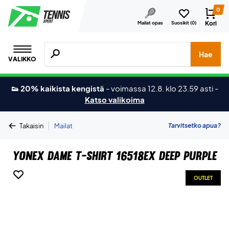
0
Kori
Mailat opas
Suosikit (
0
)
Hae tuotteita, merkkejä jne.
Hae
VALIKKO
👟 20% kaikista kengistä
-
voimassa 12.8. klo 23.59 asti
-
Katso valikoima
|
Tarvitsetko apua?
Takaisin
Mailat
Yonex Dame T-shirt 16518EX Deep Purple
OUTLET