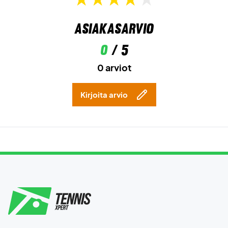
Asiakasarvio
0
/ 5
0 arviot
Kirjoita arvio