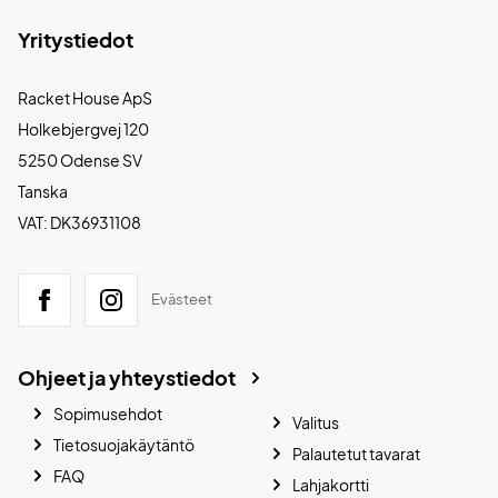
Yritystiedot
Racket House ApS
Holkebjergvej 120
5250 Odense SV
Tanska
VAT: DK36931108
Evästeet
Ohjeet ja yhteystiedot
Sopimusehdot
Valitus
Tietosuojakäytäntö
Palautetut tavarat
FAQ
Lahjakortti