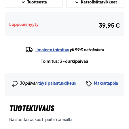
Tuotteesta
Katso lisätarvikkeet
Loppuunmyyty
39,95 €
Ilmainen toimitus
yli 99 € ostoksista
Toimitus: 3-6 arkipäivää
30 päivän
täysi palautusoikeus
Maksutapoja
TUOTEKUVAUS
Naisten laadukas t-paita Yonexilta.