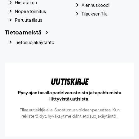
Hintatakuu
Alennuskoodi
Nopea toimitus
Tilauksen Tila
Peruuta tilaus
Tietoa meistä
Tietosuojakäytäntö
Uutiskirje
Pysy ajan tasalla padelvarusteista ja tapahtumista
liittyvistä uutisista.
Tilaa uutiskirje alla. Suostumus voidaan peruuttaa. Kun
rekisteröidyt, hyväksyt meidän
tietosuojakäytäntö.