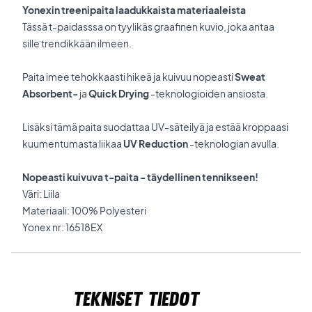
Yonexin treenipaita laadukkaista materiaaleista
Tässä t-paidasssa on tyylikäs graafinen kuvio, joka antaa
sille trendikkään ilmeen.
Paita imee tehokkaasti hikeä ja kuivuu nopeasti
Sweat
Absorbent-
ja
Quick Drying
-teknologioiden ansiosta.
Lisäksi tämä paita suodattaa UV-säteilyä ja estää kroppaasi
kuumentumasta liikaa
UV Reduction
-teknologian avulla.
Nopeasti kuivuva t-paita - täydellinen tennikseen!
Väri: Liila
Materiaali: 100% Polyesteri
Yonex nr: 16518EX
Tekniset tiedot