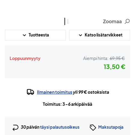
Zoomaa
Tuotteesta
Katso lisätarvikkeet
Loppuunmyyty
Aiempi hinta:
69,95 €
13,50 €
Ilmainen toimitus
yli 99 € ostoksista
Toimitus: 3-6 arkipäivää
30 päivän
täysi palautusoikeus
Maksutapoja