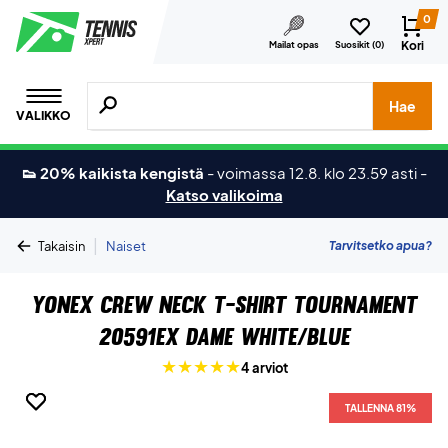
0
Kori
Mailat opas
Suosikit (
0
)
Hae tuotteita, merkkejä jne.
Hae
VALIKKO
👟 20% kaikista kengistä
-
voimassa 12.8. klo 23.59 asti
-
Katso valikoima
|
Tarvitsetko apua?
Takaisin
Naiset
Yonex Crew Neck T-shirt Tournament
20591EX Dame White/Blue
4 arviot
TALLENNA 81%
TALLENNA 81%