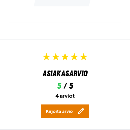
Asiakasarvio
5
/ 5
4 arviot
Kirjoita arvio