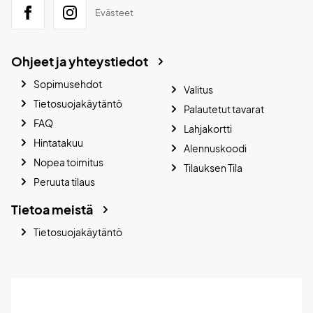
Evästeet
Ohjeet ja yhteystiedot
Sopimusehdot
Valitus
Tietosuojakäytäntö
Palautetut tavarat
FAQ
Lahjakortti
Hintatakuu
Alennuskoodi
Nopea toimitus
Tilauksen Tila
Peruuta tilaus
Tietoa meistä
Tietosuojakäytäntö