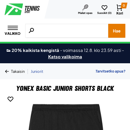
0
Kori
Mailat opas
Suosikit (
0
)
Hae tuotteita, merkkejä jne.
Hae
VALIKKO
👟 20% kaikista kengistä
-
voimassa 12.8. klo 23.59 asti
-
Katso valikoima
|
Tarvitsetko apua?
Takaisin
Juniorit
Yonex Basic Junior Shorts Black