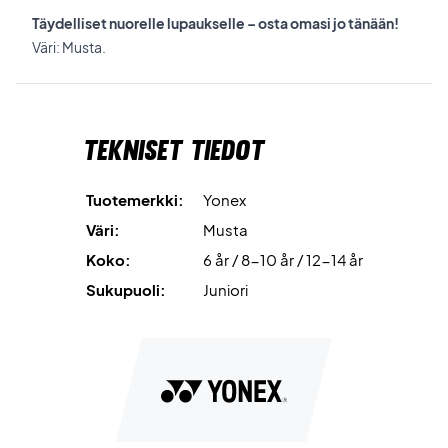
Täydelliset nuorelle lupaukselle – osta omasi jo tänään!
Väri: Musta.
Tekniset tiedot
Tuotemerkki:
Yonex
Väri:
Musta
Koko:
6 år / 8-10 år / 12-14 år
Sukupuoli:
Juniori