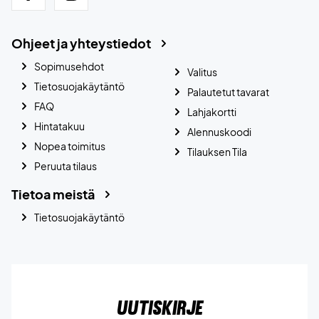
Ohjeet ja yhteystiedot
Sopimusehdot
Valitus
Tietosuojakäytäntö
Palautetut tavarat
FAQ
Lahjakortti
Hintatakuu
Alennuskoodi
Nopea toimitus
Tilauksen Tila
Peruuta tilaus
Tietoa meistä
Tietosuojakäytäntö
Uutiskirje