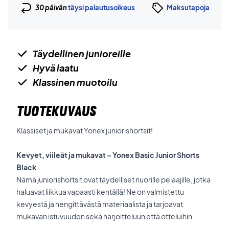
30 päivän
täysi palautusoikeus
Maksutapoja
Täydellinen junioreille
Hyvä laatu
Klassinen muotoilu
TUOTEKUVAUS
Klassiset ja mukavat Yonex juniorishortsit!
Kevyet, viileät ja mukavat – Yonex Basic Junior Shorts
Black
Nämä juniorishortsit ovat täydelliset nuorille pelaajille, jotka
haluavat liikkua vapaasti kentällä! Ne on valmistettu
kevyestä ja hengittävästä materiaalista ja tarjoavat
mukavan istuvuuden sekä harjoitteluun että otteluihin.