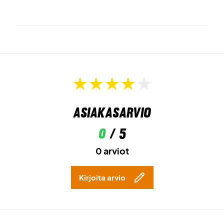
Asiakasarvio
0
/ 5
0 arviot
Kirjoita arvio