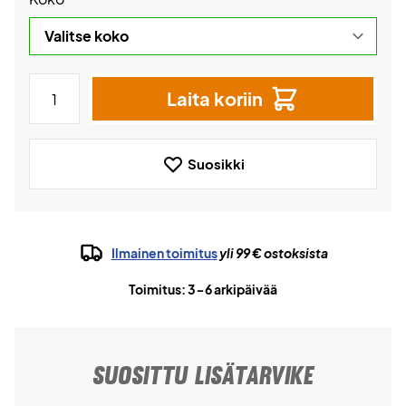
Laita koriin
Suosikki
Ilmainen toimitus
yli 99 € ostoksista
Toimitus: 3-6 arkipäivää
SUOSITTU LISÄTARVIKE