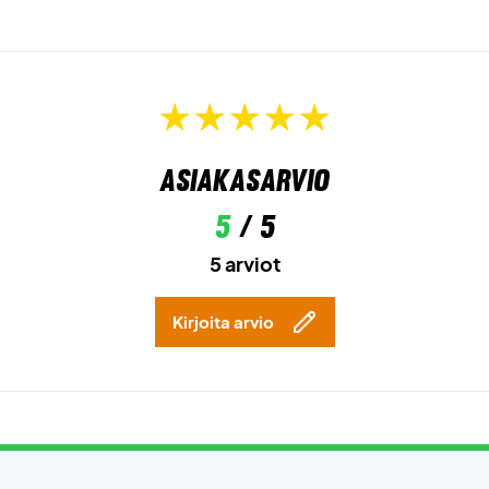
Asiakasarvio
5
/ 5
5 arviot
Kirjoita arvio