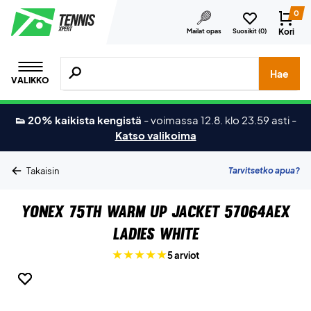
0
Kori
Mailat opas
Suosikit (
0
)
Hae tuotteita, merkkejä jne.
Hae
VALIKKO
👟 20% kaikista kengistä
-
voimassa 12.8. klo 23.59 asti
-
Katso valikoima
Tarvitsetko apua?
Takaisin
Yonex 75th Warm Up Jacket 57064AEX
Ladies White
5 arviot