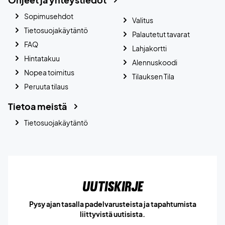
Sopimusehdot
Valitus
Tietosuojakäytäntö
Palautetut tavarat
FAQ
Lahjakortti
Hintatakuu
Alennuskoodi
Nopea toimitus
Tilauksen Tila
Peruuta tilaus
Tietoa meistä
Tietosuojakäytäntö
Uutiskirje
Pysy ajan tasalla padelvarusteista ja tapahtumista
liittyvistä uutisista.