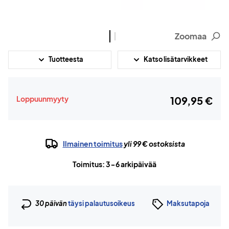
Zoomaa
Tuotteesta
Katso lisätarvikkeet
Loppuunmyyty
109,95 €
Ilmainen toimitus
yli 99 € ostoksista
Toimitus: 3-6 arkipäivää
30 päivän
täysi palautusoikeus
Maksutapoja