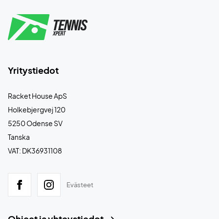
Yritystiedot
Racket House ApS
Holkebjergvej 120
5250 Odense SV
Tanska
VAT: DK36931108
Evästeet
Ohjeet ja yhteystiedot