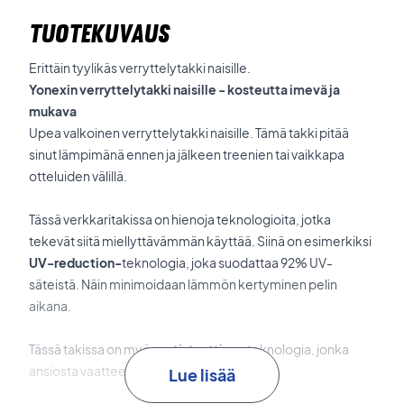
TUOTEKUVAUS
Erittäin tyylikäs verryttelytakki naisille.
Yonexin verryttelytakki naisille - kosteutta imevä ja
mukava
Upea valkoinen verryttelytakki naisille. Tämä takki pitää
sinut lämpimänä ennen ja jälkeen treenien tai vaikkapa
otteluiden välillä.
Tässä verkkaritakissa on hienoja teknologioita, jotka
tekevät siitä miellyttävämmän käyttää. Siinä on esimerkiksi
UV-reduction-
teknologia, joka suodattaa 92% UV-
säteistä. Näin minimoidaan lämmön kertyminen pelin
aikana.
Tässä takissa on myös
antistaattinen
teknologia, jonka
ansiosta vaatteet eivät tule sähköisiksi.
Lue lisää