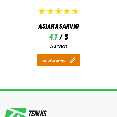
Asiakasarvio
4,7
/ 5
3 arviot
Kirjoita arvio