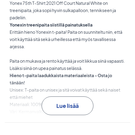
Yonex 75th T-Shirt 2021 Off Court Natural White on
treenipaita, joka sopii hyvin sulkapalloon, tennikseen ja
padeliin.
Yonexin treenipaita siistillä painatuksella
Erittäin hieno Yonexin t-paita! Paita on suunniteltu niin, että
voit käyttää sitä sekä urheillessa että myös tavallisessa
arjessa.
Paita on mukava ja rento käyttää ja voit liikkua siinä vapaasti.
Lisäksi siinä on upea painatus selässä.
Hieno t-paita laadukkaista materiaaleista - Osta jo
tänään!
Unisex: T-paita on unisex ja sitä voivat käyttää sekä naiset
että miehet
Materiaali: 100% puuvilla
Lue lisää
Väri: Kermanvalkoinen
Yonex nro: 16557AEX.