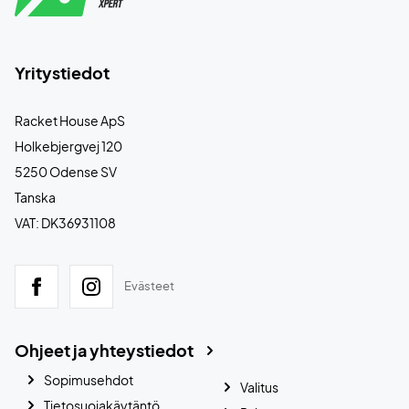
Yritystiedot
Racket House ApS
Holkebjergvej 120
5250 Odense SV
Tanska
VAT: DK36931108
Evästeet
Ohjeet ja yhteystiedot
Sopimusehdot
Valitus
Tietosuojakäytäntö