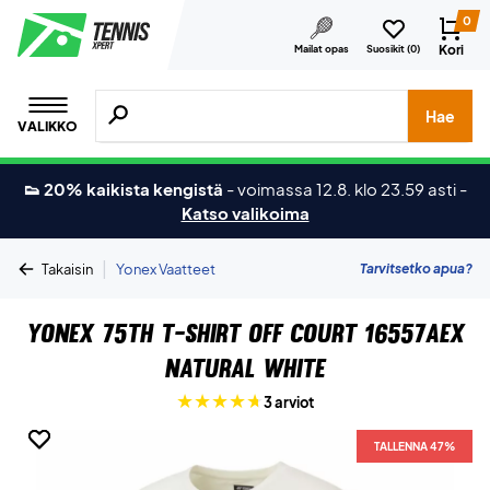
0
Kori
Mailat opas
Suosikit (
0
)
Hae tuotteita, merkkejä jne.
Hae
VALIKKO
👟 20% kaikista kengistä
-
voimassa 12.8. klo 23.59 asti
-
Katso valikoima
|
Tarvitsetko apua?
Takaisin
Yonex Vaatteet
Yonex 75th T-shirt Off Court 16557AEX
Natural White
3 arviot
TALLENNA 47%
TALLENNA 47%