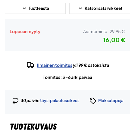
Tuotteesta
Katso lisätarvikkeet
Loppuunmyyty
Aiempi hinta:
29,95 €
16,00 €
Ilmainen toimitus
yli 99 € ostoksista
Toimitus: 3-6 arkipäivää
30 päivän
täysi palautusoikeus
Maksutapoja
TUOTEKUVAUS