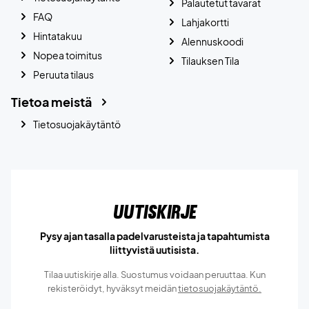
Palautetut tavarat
FAQ
Lahjakortti
Hintatakuu
Alennuskoodi
Nopea toimitus
Tilauksen Tila
Peruuta tilaus
Tietoa meistä
Tietosuojakäytäntö
Uutiskirje
Pysy ajan tasalla padelvarusteista ja tapahtumista
liittyvistä uutisista.
Tilaa uutiskirje alla. Suostumus voidaan peruuttaa. Kun
rekisteröidyt, hyväksyt meidän
tietosuojakäytäntö.