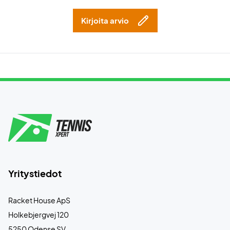
Kirjoita arvio
Yritystiedot
Racket House ApS
Holkebjergvej 120
5250 Odense SV