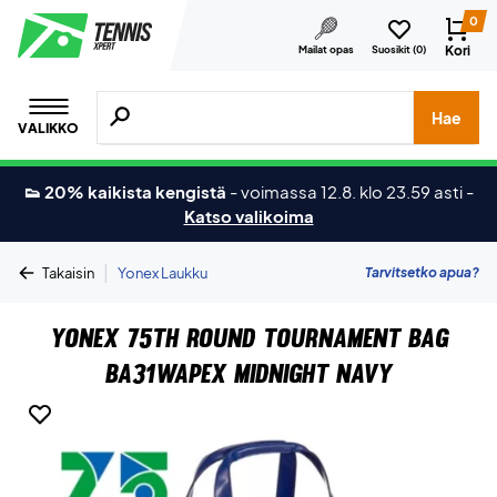
0
Kori
Mailat opas
Suosikit (
0
)
Hae tuotteita, merkkejä jne.
Hae
VALIKKO
👟 20% kaikista kengistä
-
voimassa 12.8. klo 23.59 asti
-
Katso valikoima
|
Tarvitsetko apua?
Takaisin
Yonex Laukku
Yonex 75th Round Tournament Bag
BA31WAPEX Midnight Navy