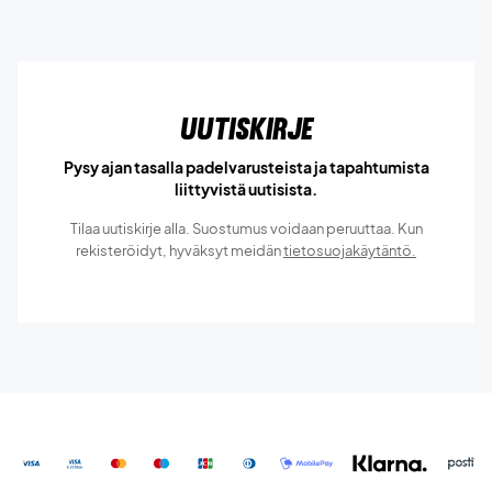
Uutiskirje
Pysy ajan tasalla padelvarusteista ja tapahtumista
liittyvistä uutisista.
Tilaa uutiskirje alla. Suostumus voidaan peruuttaa. Kun
rekisteröidyt, hyväksyt meidän
tietosuojakäytäntö.