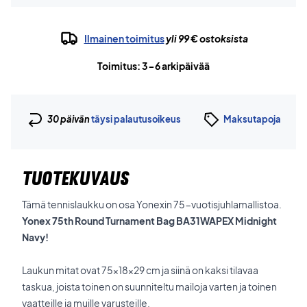
Ilmainen toimitus
yli 99 € ostoksista
Toimitus: 3-6 arkipäivää
30 päivän
täysi palautusoikeus
Maksutapoja
TUOTEKUVAUS
Tämä tennislaukku on osa Yonexin 75-vuotisjuhlamallistoa.
Yonex 75th Round Turnament Bag BA31WAPEX Midnight
Navy!
Laukun mitat ovat 75x18x29 cm ja siinä on kaksi tilavaa
taskua, joista toinen on suunniteltu mailoja varten ja toinen
vaatteille ja muille varusteille.