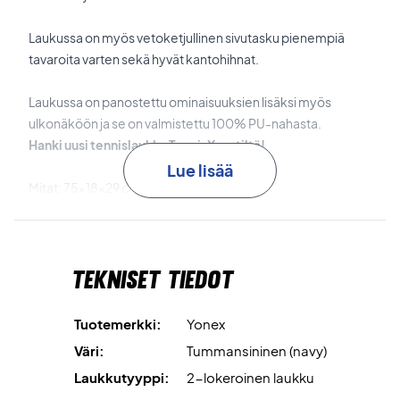
Laukussa on myös vetoketjullinen sivutasku pienempiä
tavaroita varten sekä hyvät kantohihnat.
Laukussa on panostettu ominaisuuksien lisäksi myös
ulkonäköön ja se on valmistettu 100% PU-nahasta.
Hanki uusi tennislaukku TennisXpertiltä!
Lue lisää
Mitat: 75x18x29 cm
Väri: Yön sininen
Materiaali: 100% PU
Tekniset tiedot
Tuotemerkki:
Yonex
Väri:
Tummansininen (navy)
Laukkutyyppi:
2-lokeroinen laukku