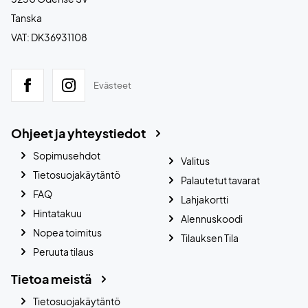
Tanska
VAT: DK36931108
Evästeet
Ohjeet ja yhteystiedot
Sopimusehdot
Valitus
Tietosuojakäytäntö
Palautetut tavarat
FAQ
Lahjakortti
Hintatakuu
Alennuskoodi
Nopea toimitus
Tilauksen Tila
Peruuta tilaus
Tietoa meistä
Tietosuojakäytäntö