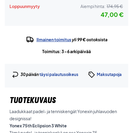
Loppuunmyyty
Aiempi hinta:
174,95 €
47,00 €
Ilmainen toimitus
yli 99 € ostoksista
Toimitus: 3-6 arkipäivää
30 päivän
täysi palautusoikeus
Maksutapoja
TUOTEKUVAUS
Laadukkaat padel- ja tenniskengät Yonexin juhlavuoden
designissa!
Yonex 75th Eclipsion 3 White
Tämä padel- ja tenniskenkä on osa Yonexin 75-