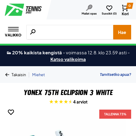
0
Kori
Mailat opas
Suosikit (
0
)
Hae tuotteita, merkkejä jne.
Hae
VALIKKO
👟 20% kaikista kengistä
-
voimassa 12.8. klo 23.59 asti
-
Katso valikoima
|
Tarvitsetko apua?
Takaisin
Miehet
Yonex 75th Eclipsion 3 White
4 arviot
TALLENNA 73%
TALLENNA 73%