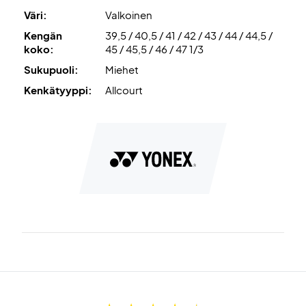
Power Graphite Drive
on teknologia, jossa kengän
Väri:
Valkoinen
keskelle on sijoitettu grafiittilevy, joka antaa erinomaisen
Kengän
39,5 / 40,5 / 41 / 42 / 43 / 44 / 44,5 /
vakauden jalkaterän kaarelle.
koko:
45 / 45,5 / 46 / 47 1/3
Sukupuoli:
Miehet
One Piece Outsole
on teknologia, jossa kengän ulkopohja
on tehty yhdestä osasta, mikä antaa kengälle erinomaisen
Kenkätyyppi:
Allcourt
vakauden.
Osta omasi jo tänään -
edulliseen hintaan!
Väri: Valkoinen, jossa on sinisiä ja vihreitä yksityiskohtia