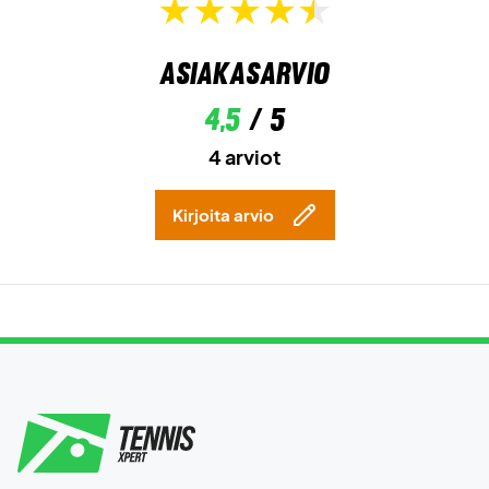
Asiakasarvio
4,5
/ 5
4 arviot
Kirjoita arvio