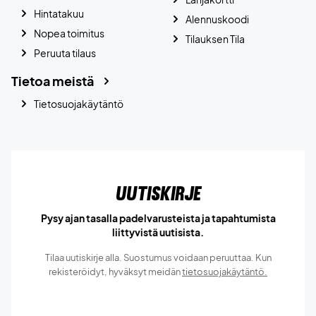
Hintatakuu
Alennuskoodi
Nopea toimitus
Tilauksen Tila
Peruuta tilaus
Tietoa meistä
Tietosuojakäytäntö
Uutiskirje
Pysy ajan tasalla padelvarusteista ja tapahtumista
liittyvistä uutisista.
Tilaa uutiskirje alla. Suostumus voidaan peruuttaa. Kun
rekisteröidyt, hyväksyt meidän
tietosuojakäytäntö.