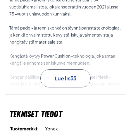
vuotisjuhlamallistoa, joka lanseerattiin vuoden 2021 alussa
75-vuotisjuhlavuoden kunniaksi.
Tämä padel- ja tenniskenkä on täynnä parasta teknologiaa,
ja kenkä on valmistettu kevyistä, iskuja vaimentavista ja
hengittävistä materiaaleista.
Kengästä löytyy
Power Cushion
-teknologia, joka antaa
kengälle erinomaisen iskunvaimennuksen.
Kengän päällisessä on käytetty
Double Russel Mesh
-
Lue lisää
materiaalia, joka on erittäin hieno verkkomateriaali, joka on
jopa kahdeksan kertaa hengittävämpi kuin muut
verkkomateriaalit.
Tekniset tiedot
Toe Assist Shape
on teknologia, joka antaa kengälle
erinomaisen istuvuuden ja vakauden.
Tuotemerkki:
Yonex