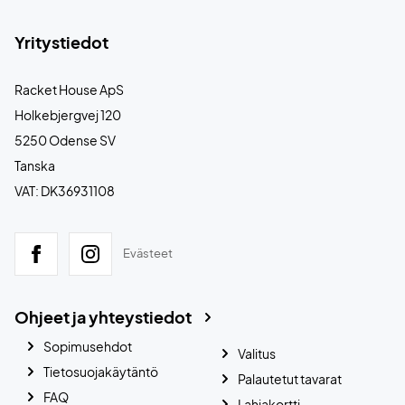
Yritystiedot
Racket House ApS
Holkebjergvej 120
5250 Odense SV
Tanska
VAT: DK36931108
Evästeet
Ohjeet ja yhteystiedot
Sopimusehdot
Valitus
Tietosuojakäytäntö
Palautetut tavarat
FAQ
Lahjakortti