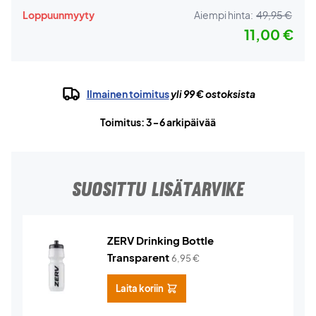
Loppuunmyyty
Aiempi hinta:
49,95 €
11,00 €
Ilmainen toimitus
yli 99 € ostoksista
Toimitus: 3-6 arkipäivää
SUOSITTU LISÄTARVIKE
ZERV Drinking Bottle
Transparent
6,95
€
Laita koriin