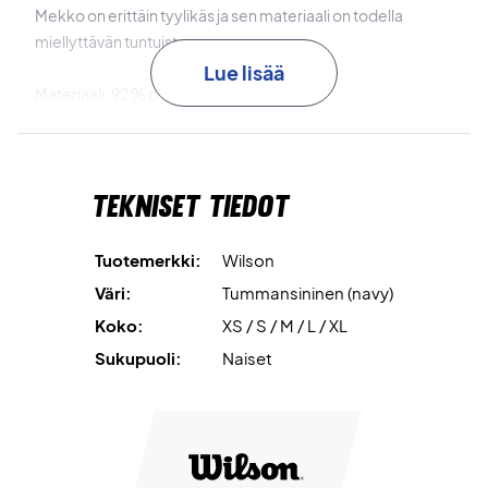
Mekko on erittäin tyylikäs ja sen materiaali on todella
miellyttävän tuntuista.
Lue lisää
Materiaali: 92 % polyesteri, 8 % elastaani
Wilson Nr: WRA796003
Tekniset tiedot
Tuotemerkki:
Wilson
Väri:
Tummansininen (navy)
Koko:
XS / S / M / L / XL
Sukupuoli:
Naiset