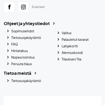
Evästeet
Ohjeet ja yhteystiedot
Sopimusehdot
Valitus
Tietosuojakäytäntö
Palautetut tavarat
FAQ
Lahjakortti
Hintatakuu
Alennuskoodi
Nopea toimitus
Tilauksen Tila
Peruuta tilaus
Tietoa meistä
Tietosuojakäytäntö