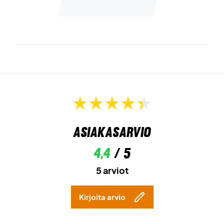
Asiakasarvio
4,4
/ 5
5 arviot
Kirjoita arvio