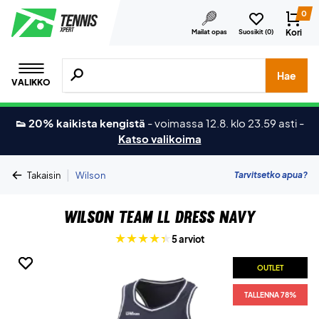
0
Kori
Mailat opas
Suosikit (
0
)
Hae tuotteita, merkkejä jne.
Hae
VALIKKO
👟 20% kaikista kengistä
-
voimassa 12.8. klo 23.59 asti
-
Katso valikoima
|
Tarvitsetko apua?
Takaisin
Wilson
Wilson Team ll Dress Navy
5 arviot
OUTLET
OUTLET
TALLENNA 78%
TALLENNA 78%