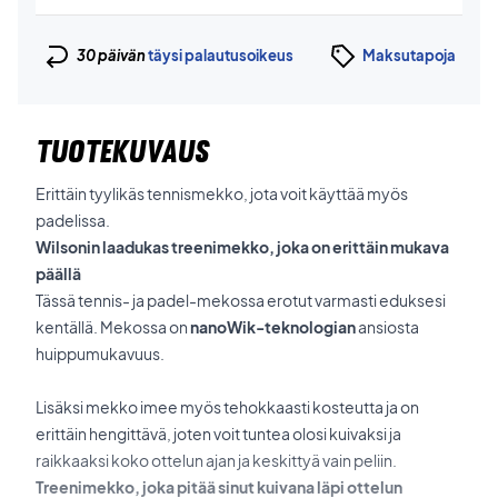
30 päivän
täysi palautusoikeus
Maksutapoja
TUOTEKUVAUS
Erittäin tyylikäs tennismekko, jota voit käyttää myös
padelissa.
Wilsonin laadukas treenimekko, joka on erittäin mukava
päällä
Tässä tennis- ja padel-mekossa erotut varmasti eduksesi
kentällä. Mekossa on
nanoWik-teknologian
ansiosta
huippumukavuus.
Lisäksi mekko imee myös tehokkaasti kosteutta ja on
erittäin hengittävä, joten voit tuntea olosi kuivaksi ja
raikkaaksi koko ottelun ajan ja keskittyä vain peliin.
Treenimekko, joka pitää sinut kuivana läpi ottelun