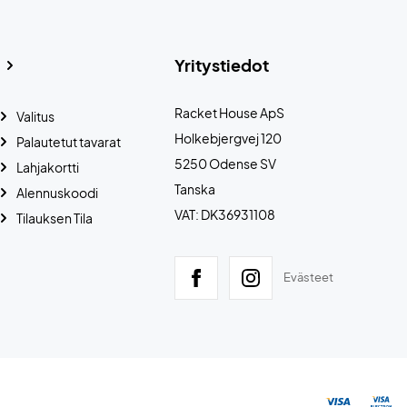
Yritystiedot
Racket House ApS
Valitus
Holkebjergvej 120
Palautetut tavarat
5250 Odense SV
Lahjakortti
Tanska
Alennuskoodi
VAT: DK36931108
Tilauksen Tila
Evästeet