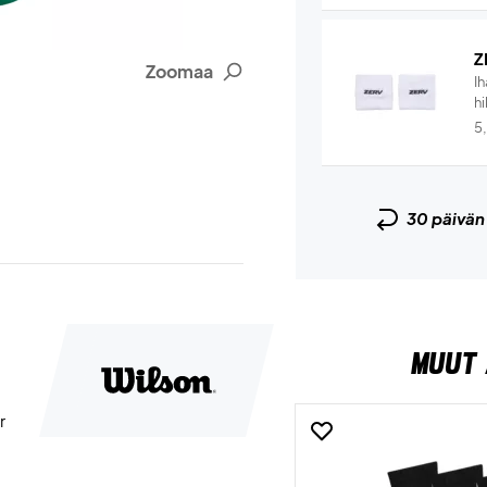
Z
Zoomaa
I
hi
5
30 päivä
MUUT 
r