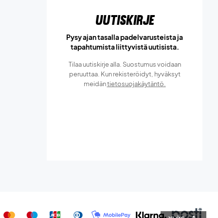
Uutiskirje
Pysy ajan tasalla padelvarusteista ja
tapahtumista liittyvistä uutisista.
Tilaa uutiskirje alla. Suostumus voidaan
peruuttaa. Kun rekisteröidyt, hyväksyt
meidän
tietosuojakäytäntö.