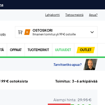
ma
Lahjakortti
Tietoa meistä
Apua?
OSTOSKORI
0
Ilmainen toimitus yli 99 € ostoille
 (
0
)
STÄ
OPPAAT
TUOTEMERKIT
UUTUUDET
OUTLET
Tarvitsetko apua?
i 99 € ostoksista
Toimitus: 3-6 arkipäivää
Aiempi hinta:
29,95 €