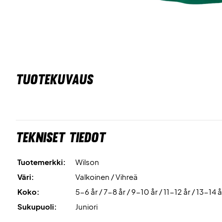
TUOTEKUVAUS
Tekniset tiedot
Tuotemerkki:
Wilson
Väri:
Valkoinen / Vihreä
Koko:
5-6 år / 7-8 år / 9-10 år / 11-12 år / 13-14 å
Sukupuoli:
Juniori