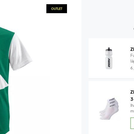
OUTLET
Z
F
lä
6
Z
3
Ih
m