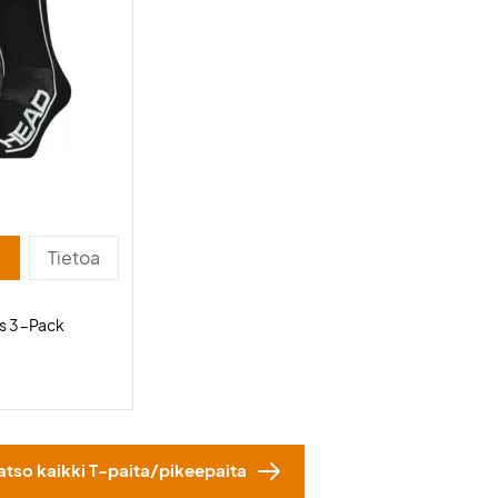
Tietoa
s 3-Pack
atso kaikki T-paita/pikeepaita