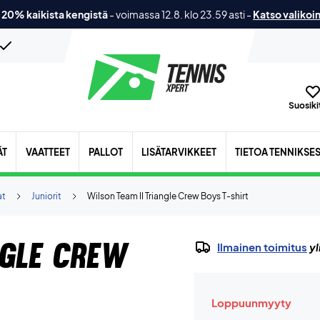
 20% kaikista kengistä
-
voimassa 12.8. klo 23.59 asti
-
Katso valikoi
Suosikit
ÄT
VAATTEET
PALLOT
LISÄTARVIKKEET
TIETOA TENNIKSE
at
Juniorit
Wilson Team II Triangle Crew Boys T-shirt
ngle Crew
Ilmainen toimitus
yl
Loppuunmyyty