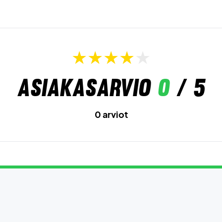
Asiakasarvio
0
/ 5
0 arviot