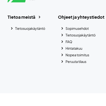
Tietoa meistä
Ohjeet ja yhteystiedot
Tietosuojakäytäntö
Sopimusehdot
Tietosuojakäytäntö
FAQ
Hintatakuu
Nopea toimitus
Peruuta tilaus