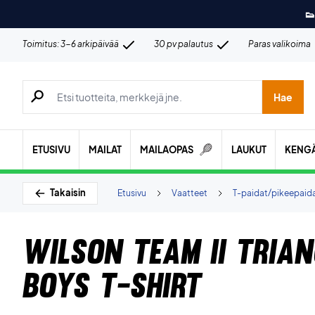
👟
Toimitus: 3-6 arkipäivää
30 pv palautus
Paras valikoima
Hae tuotteita, merkkejä jne.
Hae
ETUSIVU
MAILAT
MAILAOPAS
LAUKUT
KENG
Takaisin
Etusivu
Vaatteet
T-paidat/pikeepaid
Wilson Team II Tria
Boys T-shirt