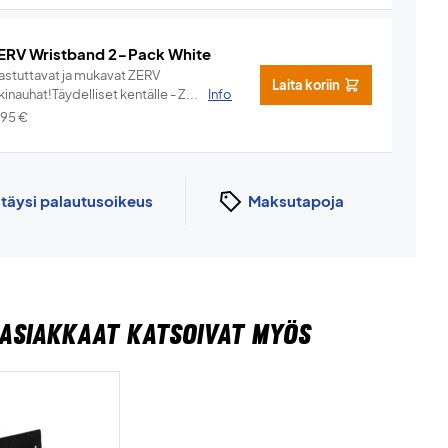
ERV Wristband 2-Pack White
hastuttavat ja mukavat ZERV
Laita koriin
kinauhat!Täydelliset kentälle - Z...
Info
,95
€
n
täysi palautusoikeus
Maksutapoja
ASIAKKAAT KATSOIVAT MYÖS