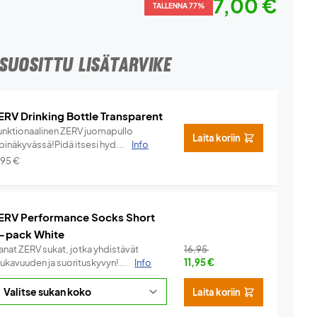
7,00 €
TALLENNA 77%
SUOSITTU LISÄTARVIKE
ERV Drinking Bottle Transparent
unktionaalinen ZERV juomapullo
Laita koriin
pinäkyvässä!Pidä itsesi hyd...
Info
,95
€
ERV Performance Socks Short
-pack White
anat ZERV sukat, jotka yhdistävät
16,95
ukavuuden ja suorituskyvyn!...
Info
11,95
€
Laita koriin