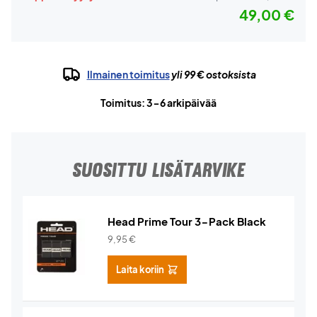
49,00 €
Ilmainen toimitus
yli 99 € ostoksista
Toimitus: 3-6 arkipäivää
SUOSITTU LISÄTARVIKE
Head Prime Tour 3-Pack Black
9,95
€
Laita koriin