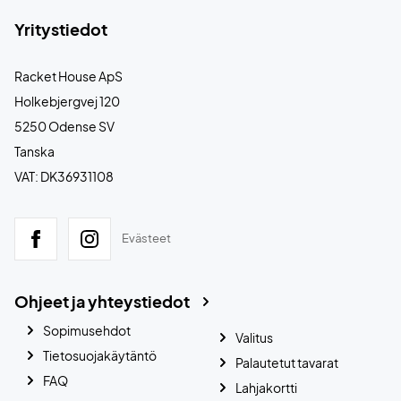
Yritystiedot
Racket House ApS
Holkebjergvej 120
5250 Odense SV
Tanska
VAT: DK36931108
Evästeet
Ohjeet ja yhteystiedot
Sopimusehdot
Valitus
Tietosuojakäytäntö
Palautetut tavarat
FAQ
Lahjakortti