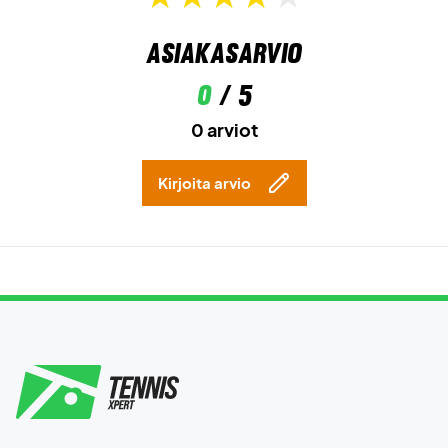
Asiakasarvio
0
/ 5
0 arviot
Kirjoita arvio