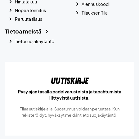
Hintatakuu
Alennuskoodi
Nopea toimitus
Tilauksen Tila
Peruuta tilaus
Tietoa meistä
Tietosuojakäytäntö
Uutiskirje
Pysy ajan tasalla padelvarusteista ja tapahtumista
liittyvistä uutisista.
Tilaa uutiskirje alla. Suostumus voidaan peruuttaa. Kun
rekisteröidyt, hyväksyt meidän
tietosuojakäytäntö.