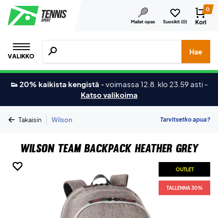
0
Kori
Mailat opas
Suosikit (
0
)
Hae tuotteita, merkkejä jne.
Hae
VALIKKO
👟 20% kaikista kengistä
-
voimassa 12.8. klo 23.59 asti
-
Katso valikoima
|
Tarvitsetko apua?
Takaisin
Wilson
Wilson Team Backpack Heather Grey
OUTLET
OUTLET
OUTLET
OUTLET
OUTLET
OUTLET
TALLENNA 30%
TALLENNA 30%
TALLENNA 30%
TALLENNA 30%
TALLENNA 30%
TALLENNA 30%