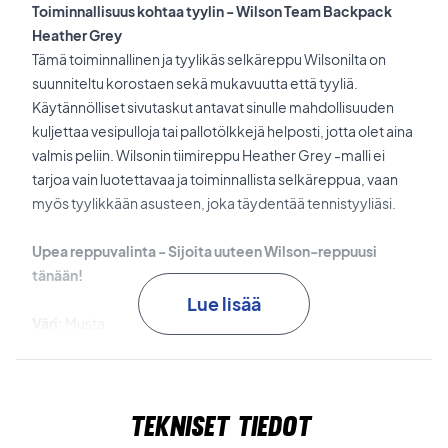
Toiminnallisuus kohtaa tyylin - Wilson Team Backpack
Heather Grey
Tämä toiminnallinen ja tyylikäs selkäreppu Wilsonilta on
suunniteltu korostaen sekä mukavuutta että tyyliä.
Käytännölliset sivutaskut antavat sinulle mahdollisuuden
kuljettaa vesipulloja tai pallotölkkejä helposti, jotta olet aina
valmis peliin. Wilsonin tiimireppu Heather Grey -malli ei
tarjoa vain luotettavaa ja toiminnallista selkäreppua, vaan
myös tyylikkään asusteen, joka täydentää tennistyyliäsi.
Upea reppuvalinta - Sijoita uuteen Wilson-reppuusi
tänään!
Lue lisää
Väri:
Musta
Koko:
30,5 x 21,5 x 46 cm
Tekniset tiedot