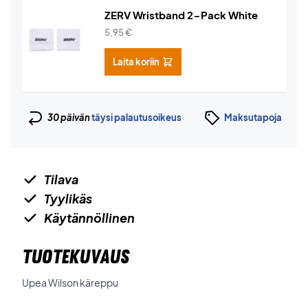
ZERV Wristband 2-Pack White
5,95
€
Laita koriin
30 päivän
täysi palautusoikeus
Maksutapoja
Tilava
Tyylikäs
Käytännöllinen
TUOTEKUVAUS
Upea Wilson käreppu