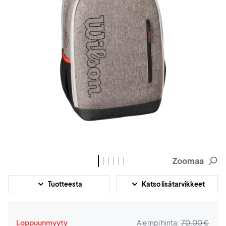
Zoomaa
Tuotteesta
Katso lisätarvikkeet
Loppuunmyyty
Aiempi hinta:
70,00 €