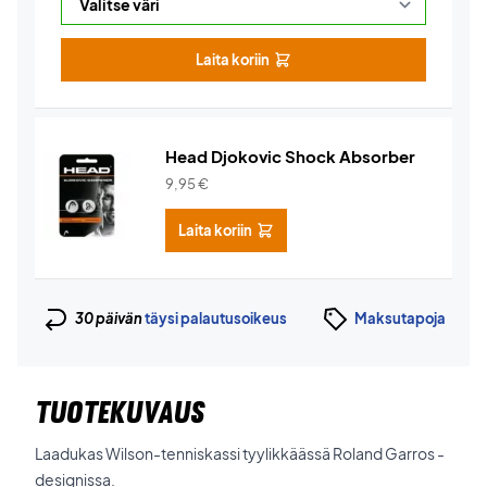
Laita koriin
Head Djokovic Shock Absorber
9,95
€
Laita koriin
30 päivän
täysi palautusoikeus
Maksutapoja
TUOTEKUVAUS
Laadukas Wilson-tenniskassi tyylikkäässä Roland Garros -
designissa.