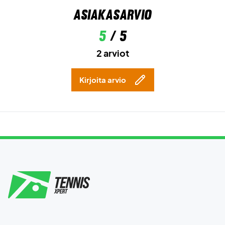
Asiakasarvio
5
/ 5
2 arviot
Kirjoita arvio