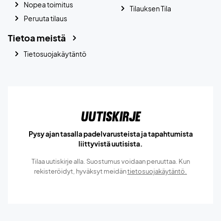
Nopea toimitus
Tilauksen Tila
Peruuta tilaus
Tietoa meistä
Tietosuojakäytäntö
Uutiskirje
Pysy ajan tasalla padelvarusteista ja tapahtumista
liittyvistä uutisista.
Tilaa uutiskirje alla. Suostumus voidaan peruuttaa. Kun
rekisteröidyt, hyväksyt meidän
tietosuojakäytäntö.