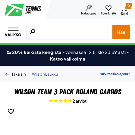
0
Kori
Mailat opas
Suosikit (
0
)
Hae tuotteita, merkkejä jne.
Hae
VALIKKO
👟 20% kaikista kengistä
-
voimassa 12.8. klo 23.59 asti
-
Katso valikoima
|
Tarvitsetko apua?
Takaisin
Wilson Laukku
Wilson Team 3 Pack Roland Garros
2 arviot