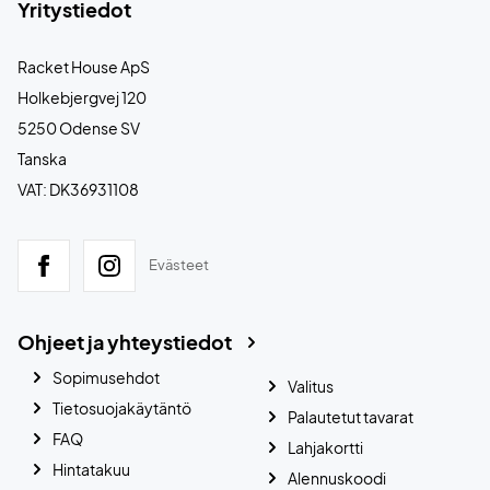
Yritystiedot
Racket House ApS
Holkebjergvej 120
5250 Odense SV
Tanska
VAT: DK36931108
Evästeet
Ohjeet ja yhteystiedot
Sopimusehdot
Valitus
Tietosuojakäytäntö
Palautetut tavarat
FAQ
Lahjakortti
Hintatakuu
Alennuskoodi