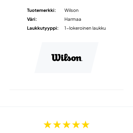
Väri: Harmaa, jossa valkoista, ruskeaa ja laivastonsinistä
Mitat: 76 x 10 x 33 cm
Tuotemerkki:
Wilson
Materiaali: 100 % polyesteri
Väri:
Harmaa
Laukkutyyppi:
1-lokeroinen laukku