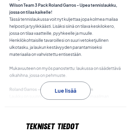
Wilson Team 3 Pack Roland Garros - Upea tennislaukku,
jossa on tilaa kaikelle!
Tässä tennislaukussa voit nyt kuljettaa jopa kolmea mailaa
helposti ja tyylikkäästi. Lisäksi siinä on tilava keskilokero,
jossa on tilaa vaatteille, pyyhkeelle ja muulle.
Henkilökohtaisille tavaroillesi on suuri vetoketjullinen
ulkotasku, ja laukun kestävyyden parantamiseksi
materiaalia on vahvistettu entisestään.
Mukavuuteen on myös panostettu: laukussa on säädettävä
olkahihna, jossa on pehmuste.
Roland Garros -designa - Moderni ja ajaton
Lue lisää
Laukku on suunniteltu kunnianosoituksena maailman
parhaalle tennisturnaukselle Roland Garrosille eli French
Openille. Laukussa on ikonisen logon lisäksi paljon siistejä
yksityiskohtia harmaan, sinisen ja ruskean sävyissä.
Tekniset tiedot