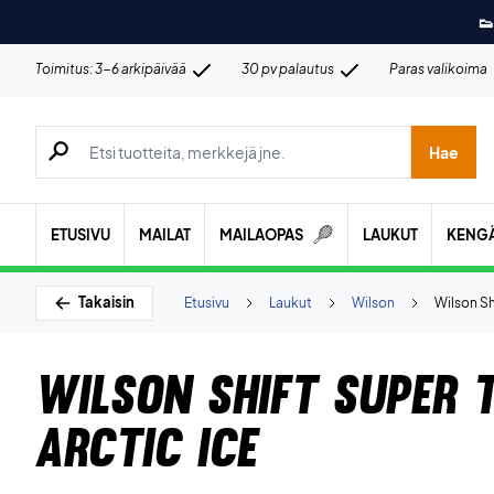
👟
Toimitus: 3-6 arkipäivää
30 pv palautus
Paras valikoima
Hae tuotteita, merkkejä jne.
Hae
ETUSIVU
MAILAT
MAILAOPAS
LAUKUT
KENG
Takaisin
Etusivu
Laukut
Wilson
Wilson Sh
Wilson Shift Super 
Arctic Ice