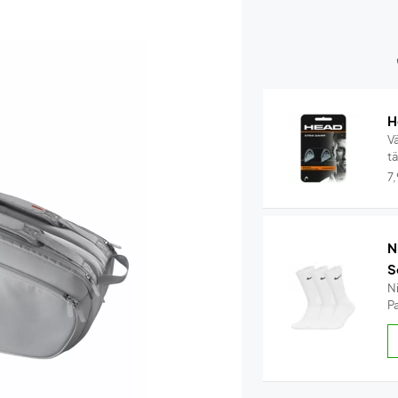
H
V
t
7
N
S
N
Pa