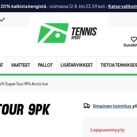
 20% kaikista kengistä
-
voimassa 12.8. klo 23.59 asti
-
Katso valikoi
Suosikit
ÄT
VAATTEET
PALLOT
LISÄTARVIKKEET
TIETOA TENNIKSE
ift Super Tour 9Pk Arctic Ice
Tour 9Pk
Ilmainen toimitus
yl
Loppuunmyyty