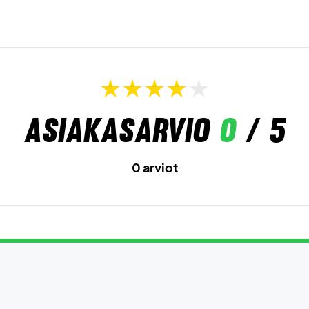
Asiakasarvio
0
/ 5
0 arviot