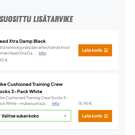
SUOSITTU LISÄTARVIKE
ead Xtra Damp Black
ältä tenniskyynärpään aiheuttamat kivut
Laita koriin
ämän Head Xtra Da...
Info
,95
€
ike Cushioned Training Crew
ocks 3-Pack White
ike Cushioned Training Crew Socks 3-
ck White – mukavuutta ja ...
Info
16,95
€
Laita koriin