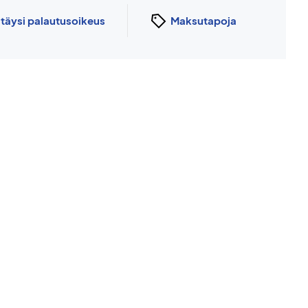
n
täysi palautusoikeus
Maksutapoja