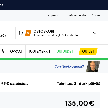
ma
Lahjakortti
Tietoa meistä
Apua?
OSTOSKORI
0
Ilmainen toimitus yli 99 € ostoille
 (
0
)
STÄ
OPPAAT
TUOTEMERKIT
UUTUUDET
OUTLET
Tarvitsetko apua?
i 99 € ostoksista
Toimitus: 3-6 arkipäivää
135,00 €