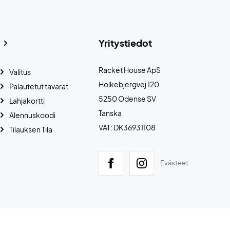
Yritystiedot
Racket House ApS
Valitus
Holkebjergvej 120
Palautetut tavarat
5250 Odense SV
Lahjakortti
Tanska
Alennuskoodi
VAT: DK36931108
Tilauksen Tila
Evästeet