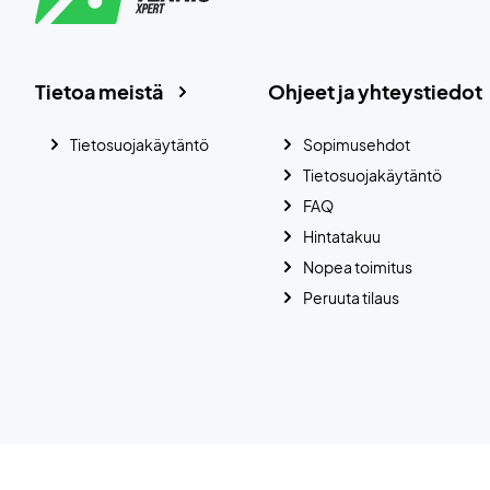
Tietoa meistä
Ohjeet ja yhteystiedot
Tietosuojakäytäntö
Sopimusehdot
Tietosuojakäytäntö
FAQ
Hintatakuu
Nopea toimitus
Peruuta tilaus