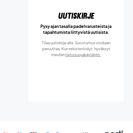
Uutiskirje
Pysy ajan tasalla padelvarusteista ja
tapahtumista liittyvistä uutisista.
Tilaa uutiskirje alla. Suostumus voidaan
peruuttaa. Kun rekisteröidyt, hyväksyt
meidän
tietosuojakäytäntö.