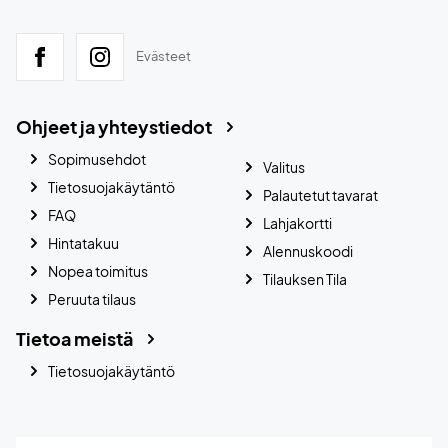
Evästeet
Ohjeet ja yhteystiedot
Sopimusehdot
Valitus
Tietosuojakäytäntö
Palautetut tavarat
FAQ
Lahjakortti
Hintatakuu
Alennuskoodi
Nopea toimitus
Tilauksen Tila
Peruuta tilaus
Tietoa meistä
Tietosuojakäytäntö