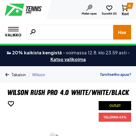
0
Kori
Mailat opas
Suosikit (
0
)
Hae tuotteita, merkkejä jne.
Hae
VALIKKO
👟 20% kaikista kengistä
-
voimassa 12.8. klo 23.59 asti
-
Katso valikoima
|
Tarvitsetko apua?
Takaisin
Wilson
Wilson Rush Pro 4.0 White/White/Black
OUTLET
OUTLET
OUTLET
OUTLET
OUTLET
OUTLET
TALLENNA 44%
TALLENNA 44%
TALLENNA 44%
TALLENNA 44%
TALLENNA 44%
TALLENNA 44%