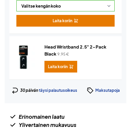
Laita koriin
Head Wristband 2.5" 2-Pack
Black
9,95
€
Laita koriin
30 päivän
täysi palautusoikeus
Maksutapoja
Erinomainen laatu
Ylivertainen mukavuus