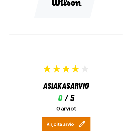
Asiakasarvio
0
/ 5
0 arviot
Kirjoita arvio