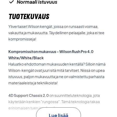
Normaali istuvuus
TUOTEKUVAUS
Ylivertaiset Wilson kengät, joissa on runsaasti voimaa,
vakautta ja mukavuutta. Täydellinen pelaajalle, joka ei tee
kompromisseja!
Kompromissiton mukavuus - Wilson Rush Pro 4.0
White/White/Black
Haluatko ehdottoman mukavuuden kentällä? Silloin nämä
Wilson-kengät ovat juuri sitä mitä tarvitset. Niissä on upea
istuvuus, paljon mukavuutta ja ne on valmistettu parhaista
materiaaleista ja tekniikoista!
4D Support Chassis 2.0
on suunnitteluteknologia, jota
käytetään kenkien "rungossa". Tämä teknologia takaa
erinomaisen tuen ja vakauden.
Lue lisää