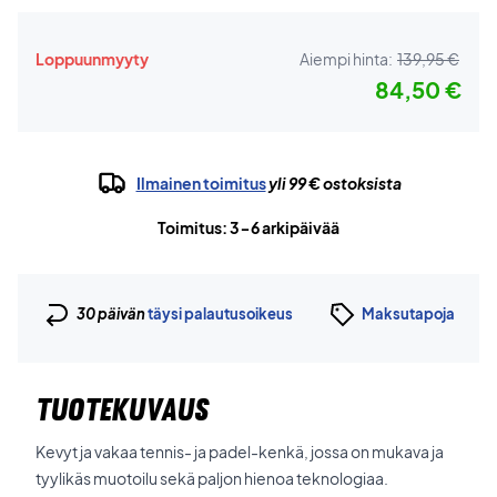
Loppuunmyyty
Aiempi hinta:
139,95 €
84,50 €
Ilmainen toimitus
yli 99 € ostoksista
Toimitus: 3-6 arkipäivää
30 päivän
täysi palautusoikeus
Maksutapoja
TUOTEKUVAUS
Kevyt ja vakaa tennis- ja padel-kenkä, jossa on mukava ja
tyylikäs muotoilu sekä paljon hienoa teknologiaa.