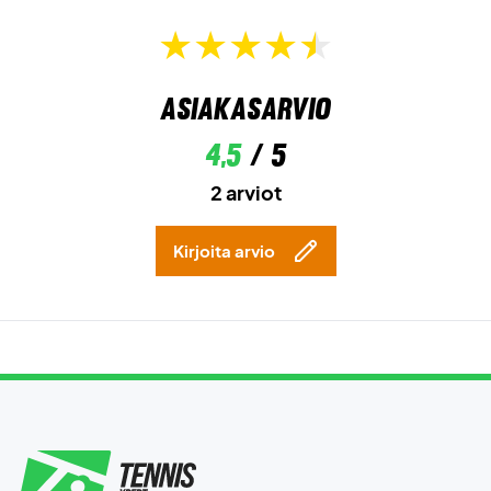
Asiakasarvio
4,5
/ 5
2 arviot
Kirjoita arvio