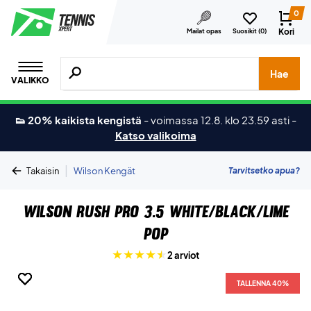
0
Kori
Mailat opas
Suosikit (
0
)
Hae tuotteita, merkkejä jne.
Hae
VALIKKO
👟 20% kaikista kengistä
-
voimassa 12.8. klo 23.59 asti
-
Katso valikoima
|
Tarvitsetko apua?
Takaisin
Wilson Kengät
Wilson Rush Pro 3.5 White/Black/Lime
Pop
2 arviot
TALLENNA 40%
TALLENNA 40%
TALLENNA 40%