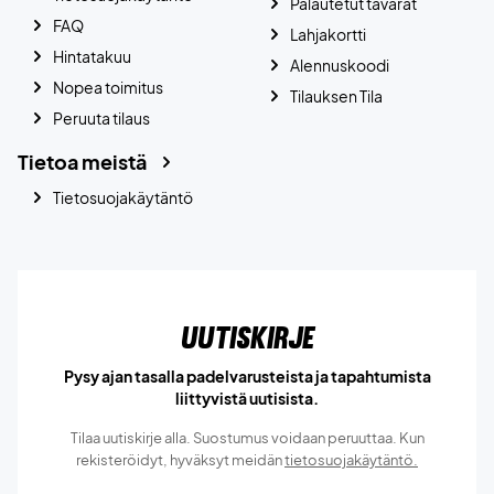
Palautetut tavarat
FAQ
Lahjakortti
Hintatakuu
Alennuskoodi
Nopea toimitus
Tilauksen Tila
Peruuta tilaus
Tietoa meistä
Tietosuojakäytäntö
Uutiskirje
Pysy ajan tasalla padelvarusteista ja tapahtumista
liittyvistä uutisista.
Tilaa uutiskirje alla. Suostumus voidaan peruuttaa. Kun
rekisteröidyt, hyväksyt meidän
tietosuojakäytäntö.