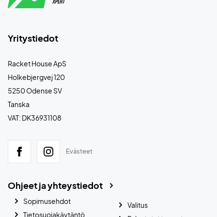
Yritystiedot
Racket House ApS
Holkebjergvej 120
5250 Odense SV
Tanska
VAT: DK36931108
Evästeet
Ohjeet ja yhteystiedot
Sopimusehdot
Valitus
Tietosuojakäytäntö