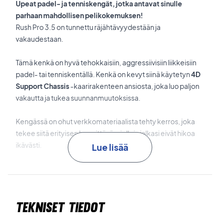
Upeat padel- ja tenniskengät, jotka antavat sinulle
parhaan mahdollisen pelikokemuksen!
Rush Pro 3.5 on tunnettu räjähtävyydestään ja
vakaudestaan.
Tämä kenkä on hyvä tehokkaisiin, aggressiivisiin liikkeisiin
padel- tai tenniskentällä. Kenkä on kevyt siinä käytetyn
4D
Support Chassis
-kaarirakenteen ansiosta, joka luo paljon
vakautta ja tukea suunnanmuutoksissa.
Kengässä on ohut verkkomateriaalista tehty kerros, joka
tekee siitä erityisen hengittävän, jolloin jalkasi eivät hikoa
ikävästi.
Lue lisää
DF 2
tarjoaa sinulle loistavan yhdistelmän mukavuutta ja
tukea nopeissa suunnanmuutoksissa.
Tekniset tiedot
Rubber Medial Drag Pad
tarjoaa hyvän kestävyyden ja
suojan.