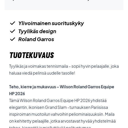
Ylivoimainen suorituskyky
Tyylikäs design
Roland Garros
TUOTEKUVAUS
Tyylikäs ja voimakas tennismaila – sopii hyvin pelaajalle, joka
haluaa viedä pelinsä uudelle tasolle!
Teho, kierre ja mukavuus – Wilson Roland Garros Equipe
HP 2026
Tämä Wilson Roland Garros Equipe HP 2026 yhdistää
elegantin, ikonisen Grand Slam -turnauksen Pariisissa
inspiroiman muotoilun vahvoihin peliominaisuuksiin. Maila
on kehitetty pelaajille, jotka arvostavat hyvää yhdistelmää
tehoa, kierrettä ja miellyttävää pelituntumaa.