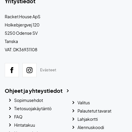
Yritystiedot
Racket House ApS
Holkebjergvej 120
5250 Odense SV
Tanska
VAT: DK36931108
Evästeet
Ohjeet ja yhteystiedot
Sopimusehdot
Valitus
Tietosuojakäytäntö
Palautetut tavarat
FAQ
Lahjakortti
Hintatakuu
Alennuskoodi