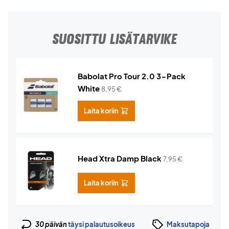
SUOSITTU LISÄTARVIKE
Babolat Pro Tour 2.0 3-Pack
White
8,95
€
Laita koriin
Head Xtra Damp Black
7,95
€
Laita koriin
30 päivän
täysi palautusoikeus
Maksutapoja