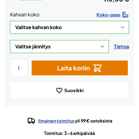
Kahvan koko
Koko-opas
Tietoa
Laita koriin
Suosikki
Ilmainen toimitus
yli 99 € ostoksista
Toimitus: 3-6 arkipäivää