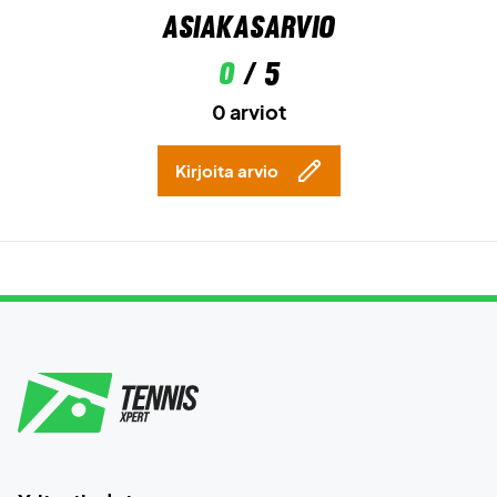
Asiakasarvio
0
/ 5
0 arviot
Kirjoita arvio