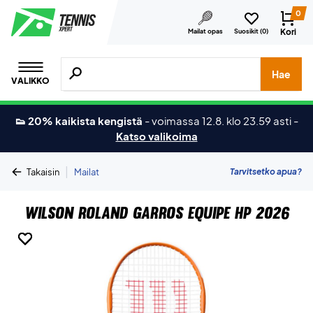
0
Kori
Mailat opas
Suosikit (
0
)
Hae tuotteita, merkkejä jne.
Hae
VALIKKO
👟 20% kaikista kengistä
-
voimassa 12.8. klo 23.59 asti
-
Katso valikoima
|
Tarvitsetko apua?
Takaisin
Mailat
Wilson Roland Garros Equipe HP 2026