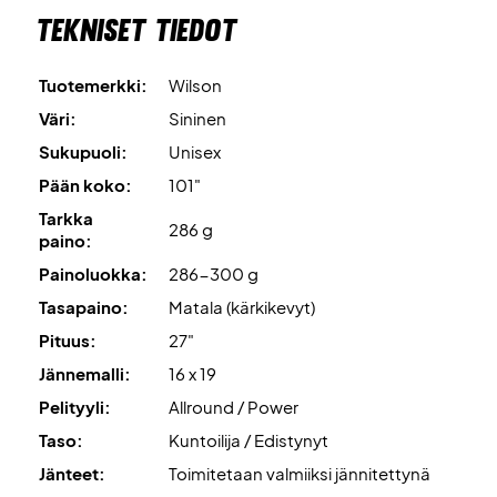
Tekniset tiedot
Kevyt pääkeveys
antaa miellyttävän yhdistelmän vakautta
ja ketteryyttä.
Tuotemerkki:
Wilson
Pelaa tyylillä ja itsevarmuudella – tilaa Wilson Roland
Väri:
Sininen
Garros Equipe HP 2026 jo tänään!
Sukupuoli:
Unisex
Toimitetaan tehdasjännityksellä – suosittelemme kuitenkin
Pään koko:
101"
ammattilaistason jännityspalvelua, jotta maila on täysin
Tarkka
valmis ensimmäisestä hetkestä lähtien.
286 g
paino:
Painoluokka:
286-300 g
Asiantuntijavinkki:
Tälle mailalle suosittelemme Wilson
Revolve -jännitystä ja 24 kg:n kireyttä.
Tasapaino:
Matala (kärkikevyt)
Pituus:
27"
Toimitetaan lisäksi
ilman suojapussia.
Jännemalli:
16 x 19
Pelityyli:
Allround / Power
Taso:
Kuntoilija / Edistynyt
Jänteet:
Toimitetaan valmiiksi jännitettynä