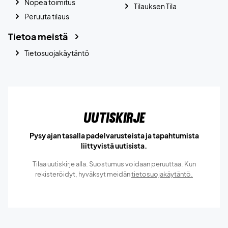
Nopea toimitus
Tilauksen Tila
Peruuta tilaus
Tietoa meistä
Tietosuojakäytäntö
Uutiskirje
Pysy ajan tasalla padelvarusteista ja tapahtumista
liittyvistä uutisista.
Tilaa uutiskirje alla. Suostumus voidaan peruuttaa. Kun
rekisteröidyt, hyväksyt meidän
tietosuojakäytäntö.