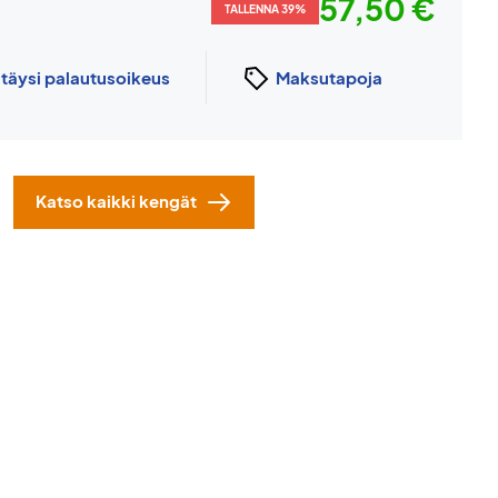
57,50 €
TALLENNA 39%
n
täysi palautusoikeus
Maksutapoja
Katso kaikki kengät