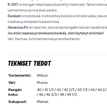
R-DST
on kengän välipohjassa käytetty materiaali. Tämä materia
vaimennetun ja mukavan pelata.
Duralast
on kestävää, korkeatiheyksistä kumimateriaalia, joka 
maahan ja ehkäisee liukastumisia.
Generous Fit
on rakenne, joka antaa kengälle hieman tavallista
Jos etsit nopeaa ja tehokasta kenkää, olet löytänyt etsimäsi!
Väri: Harmaa, tummanharmaa ja neonkeltainen
Tekniset tiedot
Tuotemerkki:
Wilson
Väri:
Musta
Kengän
40 / 41 1/3 / 42 / 42 2/3 / 43 1/3 / 44 / 44 2/
koko:
/ 46 / 46 2/3 / 48 / 49 1/3
Sukupuoli:
Miehet