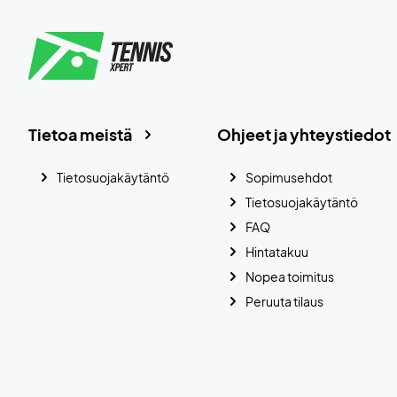
Tietoa meistä
Ohjeet ja yhteystiedot
Tietosuojakäytäntö
Sopimusehdot
Tietosuojakäytäntö
FAQ
Hintatakuu
Nopea toimitus
Peruuta tilaus