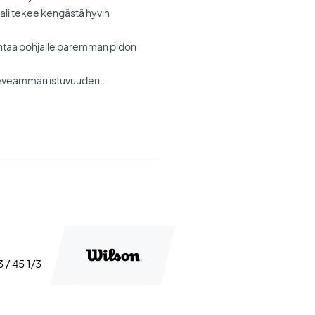
ali tekee kengästä hyvin
antaa pohjalle paremman pidon
 leveämmän istuvuuden.
3 / 45 1/3