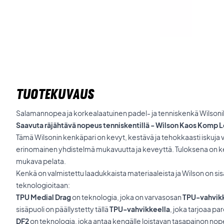
TUOTEKUVAUS
Salamannopea ja korkealaatuinen padel- ja tenniskenkä Wilsonil
Saavuta räjähtävä nopeus tenniskentillä - Wilson Kaos Komp
Tämä Wilsonin kenkäpari on kevyt, kestävä ja tehokkaasti iskuja
erinomainen yhdistelmä mukavuutta ja keveyttä. Tuloksena on kenk
mukava pelata.
Kenkä on valmistettu laadukkaista materiaaleista ja Wilson on sisä
teknologioitaan:
TPU Medial Drag
on teknologia, joka on varvasosan
TPU-vahvik
sisäpuoli on päällystetty tällä
TPU-vahvikkeella
, joka tarjoaa p
DF2
on teknologia, joka antaa kengälle loistavan tasapainon nop