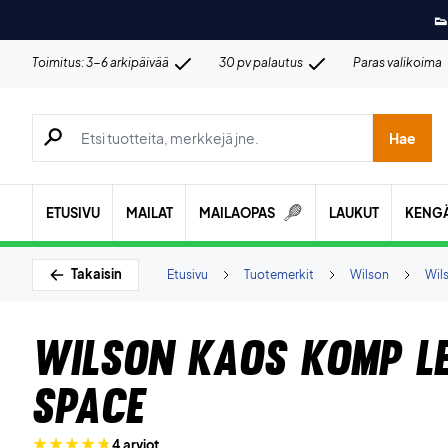
👟
Toimitus: 3-6 arkipäivää
30 pv palautus
Paras valikoima
Hae tuotteita, merkkejä jne.
Hae
ETUSIVU
MAILAT
MAILAOPAS
LAUKUT
KENG
Takaisin
Etusivu
Tuotemerkit
Wilson
Wil
Wilson Kaos Komp L
Space
4 arviot