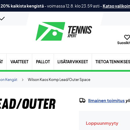
 20% kaikista kengistä
-
voimassa 12.8. klo 23.59 asti
-
Katso valikoi
Suosikit
ÄT
VAATTEET
PALLOT
LISÄTARVIKKEET
TIETOA TENNIKSE
son Kengät
Wilson Kaos Komp Lead/Outer Space
ead/Outer
Ilmainen toimitus
yl
Loppuunmyyty