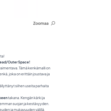
Zoomaa
ta!
 Lead/Outer Space!
 vaimentava. Tämä kenkämalli on
ä, joka on erittäin joustava ja
llyttänyt siihen useita parhaita
keen
takana. Kengän kärki ja
aremman suojan ja kestävyyden.
euden ja mukavuuden välillä.