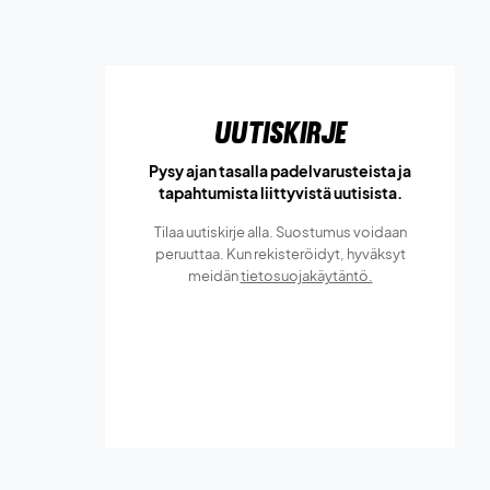
Uutiskirje
Pysy ajan tasalla padelvarusteista ja
tapahtumista liittyvistä uutisista.
Tilaa uutiskirje alla. Suostumus voidaan
peruuttaa. Kun rekisteröidyt, hyväksyt
meidän
tietosuojakäytäntö.