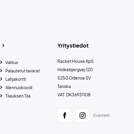
Yritystiedot
Racket House ApS
Valitus
Holkebjergvej 120
Palautetut tavarat
5250 Odense SV
Lahjakortti
Tanska
Alennuskoodi
VAT: DK36931108
Tilauksen Tila
Evästeet