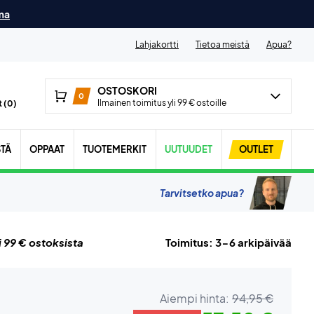
ma
Lahjakortti
Tietoa meistä
Apua?
OSTOSKORI
0
Ilmainen toimitus yli 99 € ostoille
 (
0
)
STÄ
OPPAAT
TUOTEMERKIT
UUTUUDET
OUTLET
Tarvitsetko apua?
i 99 € ostoksista
Toimitus: 3-6 arkipäivää
Aiempi hinta:
94,95 €