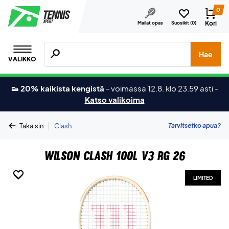
0
Kori
Mailat opas
Suosikit (
0
)
Hae tuotteita, merkkejä jne.
Hae
VALIKKO
👟 20% kaikista kengistä
-
voimassa 12.8. klo 23.59 asti
-
Katso valikoima
|
Tarvitsetko apua?
Takaisin
Clash
Wilson Clash 100L V3 RG 26
LIMITED
LIMITED
LIMITED
LIMITED
LIMITED