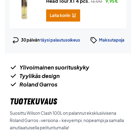
Head Tour XT 4 pcs.
13,00
9,95
€
Laita koriin
30 päivän
täysi palautusoikeus
Maksutapoja
Ylivoimainen suorituskyky
Tyylikäs design
Roland Garros
TUOTEKUVAUS
Suosittu Wilson Clash 100L on palannut eksklusiivisena
Roland Garros -versiona – kevyempi, nopeampi ja samalla
ainutlaatuisella pelituntumalla!