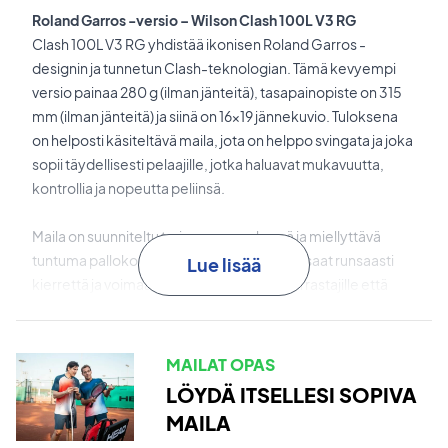
Roland Garros -versio – Wilson Clash 100L V3 RG
Clash 100L V3 RG yhdistää ikonisen Roland Garros -
designin ja tunnetun Clash-teknologian. Tämä kevyempi
versio painaa 280 g (ilman jänteitä), tasapainopiste on 315
mm (ilman jänteitä) ja siinä on 16x19 jännekuvio. Tuloksena
on helposti käsiteltävä maila, jota on helppo svingata ja joka
sopii täydellisesti pelaajille, jotka haluavat mukavuutta,
kontrollia ja nopeutta peliinsä.
Maila on suunniteltu tarjoamaan pehmeä ja miellyttävä
tuntuma pallokosketuksessa, samalla kun saat runsaasti
Lue lisää
kierrettä ja voimaa – ihanteellinen sekä harrastajille että
edistyneille pelaajille.
FORTYFIVE°
antaa rungolle ainutlaatuisen yhdistelmän
MAILAT OPAS
joustavuutta ja vakautta.
LÖYDÄ ITSELLESI SOPIVA
MAILA
Hit Stabilizer
parantaa vakautta ja tekee mailasta