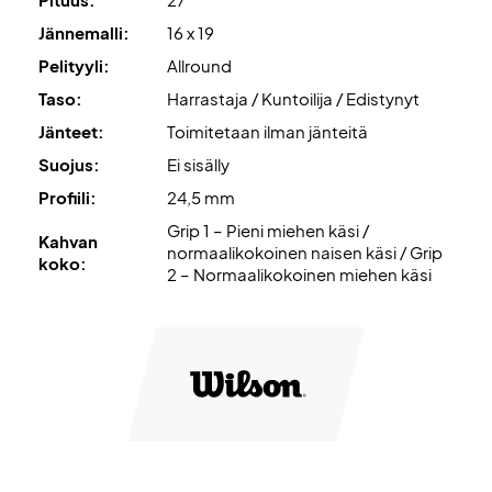
Jännemalli:
16 x 19
Pelaa mukavasti ja tyylillä – osta Wilson Clash 100L V3 RG
Pelityyli:
Allround
jo tänään!
TOIMITETAAN ILMAN JÄNNITYSTÄ.
Suosittelemme
Taso:
Harrastaja / Kuntoilija / Edistynyt
ammattimaista jännitystä, jotta maila on 100% pelivalmis
Jänteet:
Toimitetaan ilman jänteitä
alusta alkaen.
Suojus:
Ei sisälly
Profiili:
24,5 mm
Asiantuntijasuositus:
Suosittelemme Wilson Revolve -
jännettä ja 24 kg kireyttä.
Grip 1 – Pieni miehen käsi /
Kahvan
normaalikokoinen naisen käsi / Grip
koko:
2 – Normaalikokoinen miehen käsi
Toimitetaan ilman suojusta.