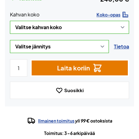
Kahvan koko
Koko-opas
Tietoa
Laita koriin
Suosikki
Ilmainen toimitus
yli 99 € ostoksista
Toimitus: 3-6 arkipäivää