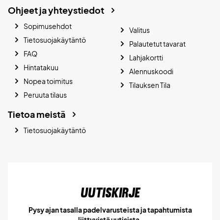
Ohjeet ja yhteystiedot
Sopimusehdot
Valitus
Tietosuojakäytäntö
Palautetut tavarat
FAQ
Lahjakortti
Hintatakuu
Alennuskoodi
Nopea toimitus
Tilauksen Tila
Peruuta tilaus
Tietoa meistä
Tietosuojakäytäntö
Uutiskirje
Pysy ajan tasalla padelvarusteista ja tapahtumista
liittyvistä uutisista.