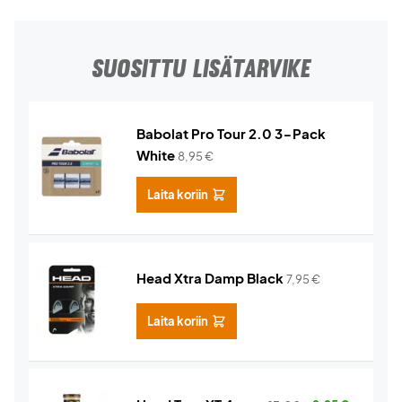
SUOSITTU LISÄTARVIKE
Babolat Pro Tour 2.0 3-Pack
White
8,95
€
Laita koriin
Head Xtra Damp Black
7,95
€
Laita koriin