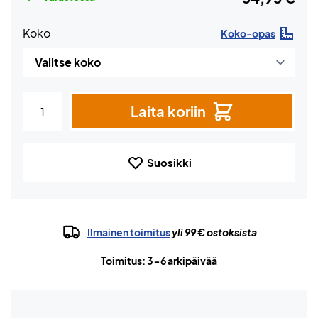
Koko
Koko-opas
Laita koriin
Suosikki
Ilmainen toimitus
yli 99 € ostoksista
Toimitus: 3-6 arkipäivää