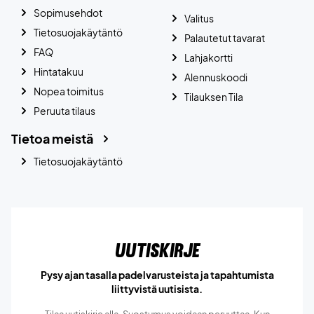
Sopimusehdot
Valitus
Tietosuojakäytäntö
Palautetut tavarat
FAQ
Lahjakortti
Hintatakuu
Alennuskoodi
Nopea toimitus
Tilauksen Tila
Peruuta tilaus
Tietoa meistä
Tietosuojakäytäntö
Uutiskirje
Pysy ajan tasalla padelvarusteista ja tapahtumista
liittyvistä uutisista.