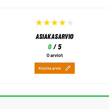
Advantage Women Dri-FIT Tank Top Sapphire jo tänään!
Väri:
Sapphire.
Asiakasarvio
0
/ 5
0 arviot
Kirjoita arvio