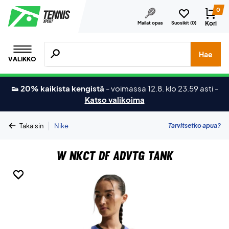
0
Kori
Mailat opas
Suosikit (
0
)
Hae tuotteita, merkkejä jne.
Hae
VALIKKO
👟 20% kaikista kengistä
-
voimassa 12.8. klo 23.59 asti
-
Katso valikoima
|
Tarvitsetko apua?
Takaisin
Nike
W Nkct Df Advtg Tank