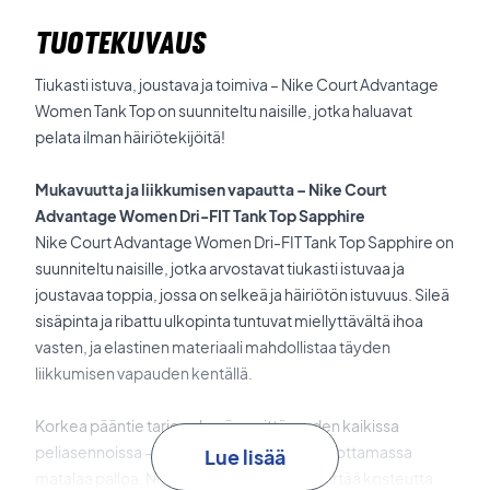
TUOTEKUVAUS
Tiukasti istuva, joustava ja toimiva – Nike Court Advantage
Women Tank Top on suunniteltu naisille, jotka haluavat
pelata ilman häiriötekijöitä!
Mukavuutta ja liikkumisen vapautta – Nike Court
Advantage Women Dri-FIT Tank Top Sapphire
Nike Court Advantage Women Dri-FIT Tank Top Sapphire on
suunniteltu naisille, jotka arvostavat tiukasti istuvaa ja
joustavaa toppia, jossa on selkeä ja häiriötön istuvuus. Sileä
sisäpinta ja ribattu ulkopinta tuntuvat miellyttävältä ihoa
vasten, ja elastinen materiaali mahdollistaa täyden
liikkumisen vapauden kentällä.
Korkea pääntie tarjoaa hyvän peittävyyden kaikissa
peliasennoissa – olitpa syöttämässä tai kurottamassa
Lue lisää
matalaa palloa. Nike Dri-FIT -teknologia siirtää kosteutta