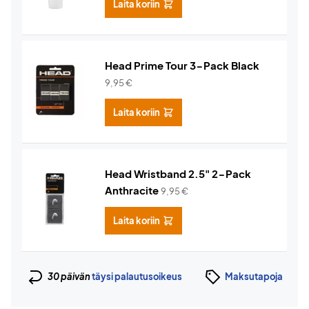
Laita koriin
Head Prime Tour 3-Pack Black
9,95
€
Laita koriin
Head Wristband 2.5" 2-Pack
Anthracite
9,95
€
Laita koriin
30 päivän
täysi palautusoikeus
Maksutapoja