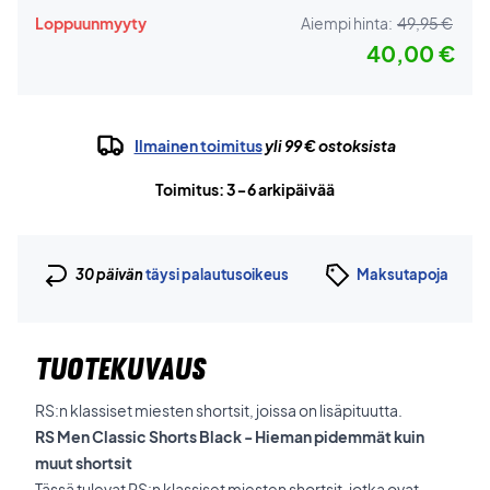
Loppuunmyyty
Aiempi hinta:
49,95 €
40,00 €
Ilmainen toimitus
yli 99 € ostoksista
Toimitus: 3-6 arkipäivää
30 päivän
täysi palautusoikeus
Maksutapoja
TUOTEKUVAUS
RS:n klassiset miesten shortsit, joissa on lisäpituutta.
RS Men Classic Shorts Black - Hieman pidemmät kuin
muut shortsit
Tässä tulevat RS:n klassiset miesten shortsit, jotka ovat