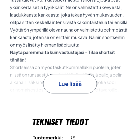
yksinkertaiset ja tyylikkäät. Ne on valmistettu kevyestä,
laadukkaasta kankaasta, joka takaa hyvän mukavuuden,
olitpa sitten keskellä intensiivistä kaksintaistelua tai lenkillä.
Vyötärön ympärillä oleva nauha on valmistettu pehmeästä
kankaasta, joten se on erittäin mukava. Näihin shortseihin
on myös lisätty hieman lisäpituutta.
Näytä paremmalta kuin vastustajasi - Tilaa shortsit
tänään!
Shortseissa on myös taskut kummallakin puolella, joten
niissä on runsaasti tilaa säilyttää ylimääräisiä palloja pelin
aikana. Lisäksi niissä on ylimääräinen tasku, joka sopii
Lue lisää
erinomaisesti esimerkiksi henkilökohtaisille tavaroille.
Väri: Musta
Tekniset tiedot
Tuotemerkki:
RS