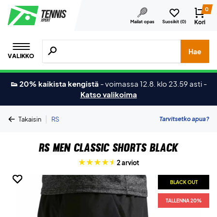
0
Kori
Mailat opas
Suosikit (
0
)
Hae tuotteita, merkkejä jne.
Hae
VALIKKO
👟 20% kaikista kengistä
-
voimassa 12.8. klo 23.59 asti
-
Katso valikoima
|
Tarvitsetko apua?
Takaisin
RS
RS Men Classic Shorts Black
2 arviot
BLACK OUT
BLACK OUT
BLACK OUT
BLACK OUT
TALLENNA 20%
TALLENNA 20%
TALLENNA 20%
TALLENNA 20%