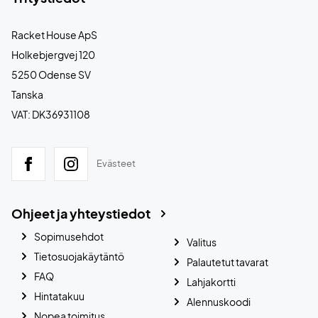
Racket House ApS
Holkebjergvej 120
5250 Odense SV
Tanska
VAT: DK36931108
Evästeet
Ohjeet ja yhteystiedot
Sopimusehdot
Valitus
Tietosuojakäytäntö
Palautetut tavarat
FAQ
Lahjakortti
Hintatakuu
Alennuskoodi
Nopea toimitus