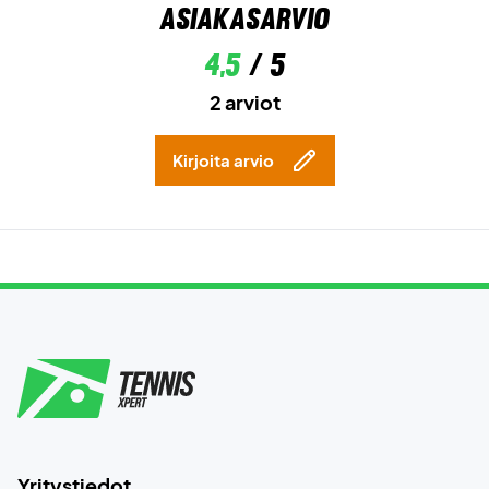
Asiakasarvio
4,5
/ 5
2 arviot
Kirjoita arvio
Yritystiedot