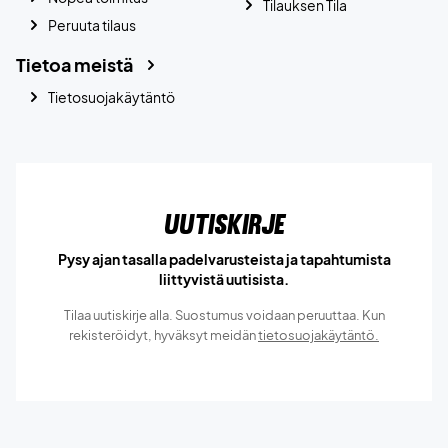
Tilauksen Tila
Peruuta tilaus
Tietoa meistä
Tietosuojakäytäntö
Uutiskirje
Pysy ajan tasalla padelvarusteista ja tapahtumista
liittyvistä uutisista.
Tilaa uutiskirje alla. Suostumus voidaan peruuttaa. Kun
rekisteröidyt, hyväksyt meidän
tietosuojakäytäntö.