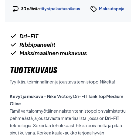
30 päivän
täysi palautusoikeus
Maksutapoja
Dri-FIT
Ribbipaneelit
Maksimaalinen mukavuus
TUOTEKUVAUS
Tyylikäs, toiminnallinen ja joustava tennistoppi Nikelta!
Kevyt ja mukava – Nike Victory Dri-FIT Tank Top Medium
Olive
Tämä vartalonmyötäinen naisten tennistoppi on valmistettu
pehmeästä ja joustavasta materiaalista, jossa on
Dri-FIT
-
teknologia. Se siirtää tehokkaasti hikeä pois iholta ja pitää
sinut kuivana. Korkea kaula-aukko tarjoaa hyvän