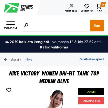
0
Kori
Mailat opas
Suosikit (
0
)
Hae tuotteita, merkkejä jne.
Hae
VALIKKO
👟 20% kaikista kengistä
-
voimassa 12.8. klo 23.59 asti
-
Katso valikoima
|
Tarvitsetko apua?
Takaisin
Nike
Nike Victory Women Dri-FIT Tank Top
Medium Olive
OUTLET
OUTLET
TALLENNA 44%
TALLENNA 44%