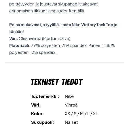
peittävyyden, ja joustavat sivupaneelit takaavat
erinomaisen liikkumisvapauden kentällä.
Pelaa mukavasti ja tyylillä – osta Nike Victory Tank Top jo
tänään!
Väri:
Oliivinvihreä (Medium Olive).
Materiaali:
79 % polyesteri, 21 % spandex. Paneelit: 88 %
polyesteri, 12 % spandex.
Tekniset tiedot
Tuotemerkki:
Nike
Väri:
Vihreä
Koko:
XS / S / M / L / XL
Sukupuoli:
Naiset