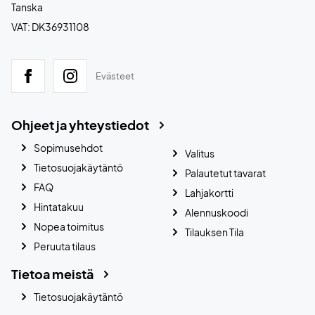
Tanska
VAT: DK36931108
Evästeet
Ohjeet ja yhteystiedot
Sopimusehdot
Valitus
Tietosuojakäytäntö
Palautetut tavarat
FAQ
Lahjakortti
Hintatakuu
Alennuskoodi
Nopea toimitus
Tilauksen Tila
Peruuta tilaus
Tietoa meistä
Tietosuojakäytäntö