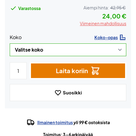
Aiempi hinta:
42,95 €
Varastossa
24,00 €
Viimeinen mahdollisuus
Koko
Koko-opas
Laita koriin
Suosikki
Ilmainen toimitus
yli 99 € ostoksista
Toimitus: 3-6 arkipäivää