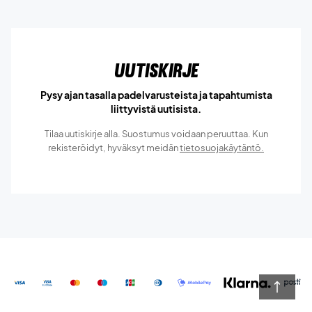
Uutiskirje
Pysy ajan tasalla padelvarusteista ja tapahtumista
liittyvistä uutisista.
Tilaa uutiskirje alla. Suostumus voidaan peruuttaa. Kun
rekisteröidyt, hyväksyt meidän
tietosuojakäytäntö.