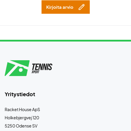
Kirjoita arvio
Yritystiedot
Racket House ApS
Holkebjergvej 120
5250 Odense SV