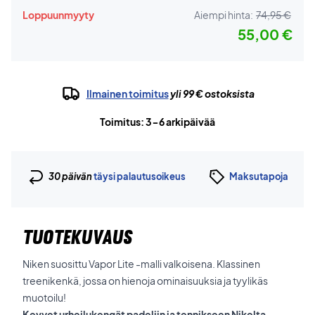
Loppuunmyyty
Aiempi hinta:
74,95 €
55,00 €
Ilmainen toimitus
yli 99 € ostoksista
Toimitus: 3-6 arkipäivää
30 päivän
täysi palautusoikeus
Maksutapoja
TUOTEKUVAUS
Niken suosittu Vapor Lite -malli valkoisena. Klassinen
treenikenkä, jossa on hienoja ominaisuuksia ja tyylikäs
muotoilu!
Kevyet urheilukengät padeliin ja tennikseen Nikelta