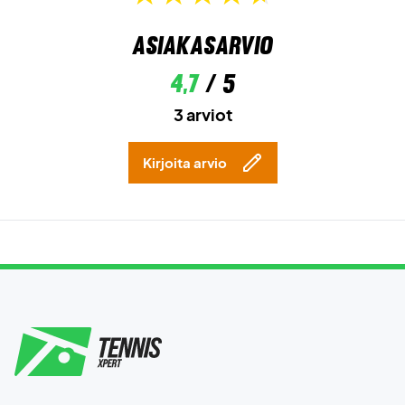
Asiakasarvio
4,7
/ 5
3 arviot
Kirjoita arvio