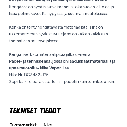
Kengässä on hyvä iskunvaimennus, joka suojaa jalkojasi ja
lisää pelimukavuutta hypyissä ja suunnanmuutoksissa.
Kenkä on tehty hengittävästä materiaalista, siinä on
uskomattoman hyvä istuvuus ja se on kaiken kaikkiaan
fantastisen mukava jalassa!
Kengän verkkomateriaali pitää jalkasi viileinä.
Padel- ja tenniskenkä, jossa on laadukkaat materiaalit ja
upea muotoilu - Nike Vapor Lite
Nike Nr: DC3432-125
Sopii kaikille pelialustoille, niin padeliin kuin tennikseenkin.
Tekniset tiedot
Tuotemerkki:
Nike