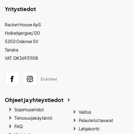
Yritystiedot
Racket House ApS
Holkebjergvej 120
5250 Odense SV
Tanska
VAT: DK36931108
Evästeet
Ohjeet ja yhteystiedot
Sopimusehdot
Valitus
Tietosuojakäytäntö
Palautetut tavarat
FAQ
Lahjakortti