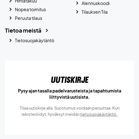
Hintatakuu
Alennuskoodi
Nopea toimitus
Tilauksen Tila
Peruuta tilaus
Tietoa meistä
Tietosuojakäytäntö
Uutiskirje
Pysy ajan tasalla padelvarusteista ja tapahtumista
liittyvistä uutisista.
Tilaa uutiskirje alla. Suostumus voidaan peruuttaa. Kun
rekisteröidyt, hyväksyt meidän
tietosuojakäytäntö.