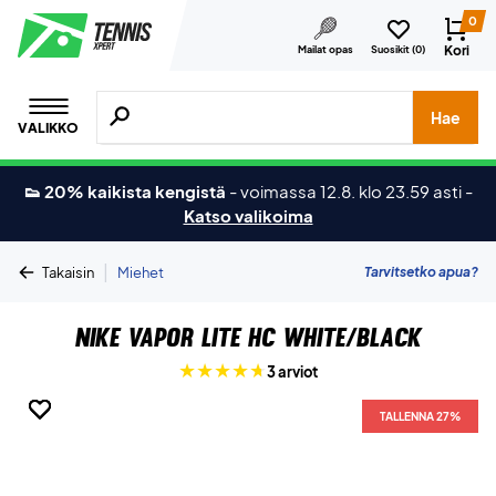
0
Kori
Mailat opas
Suosikit (
0
)
Hae tuotteita, merkkejä jne.
Hae
VALIKKO
👟 20% kaikista kengistä
-
voimassa 12.8. klo 23.59 asti
-
Katso valikoima
|
Tarvitsetko apua?
Takaisin
Miehet
Nike Vapor Lite HC White/Black
3 arviot
TALLENNA 27%
TALLENNA 27%
TALLENNA 27%
TALLENNA 27%
TALLENNA 27%