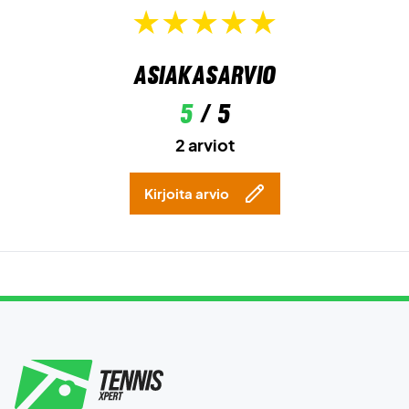
Asiakasarvio
5
/ 5
2 arviot
Kirjoita arvio