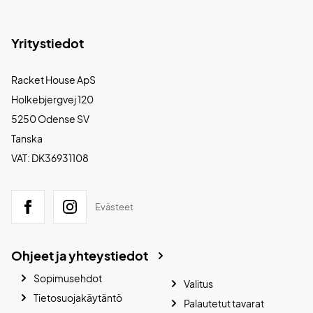
Yritystiedot
Racket House ApS
Holkebjergvej 120
5250 Odense SV
Tanska
VAT: DK36931108
Evästeet
Ohjeet ja yhteystiedot
Sopimusehdot
Valitus
Tietosuojakäytäntö
Palautetut tavarat