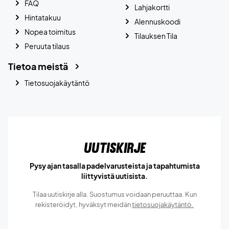
FAQ
Lahjakortti
Hintatakuu
Alennuskoodi
Nopea toimitus
Tilauksen Tila
Peruuta tilaus
Tietoa meistä
Tietosuojakäytäntö
Uutiskirje
Pysy ajan tasalla padelvarusteista ja tapahtumista
liittyvistä uutisista.
Tilaa uutiskirje alla. Suostumus voidaan peruuttaa. Kun
rekisteröidyt, hyväksyt meidän
tietosuojakäytäntö.