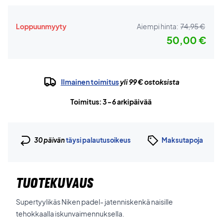
Loppuunmyyty
Aiempi hinta:
74,95 €
50,00 €
Ilmainen toimitus
yli 99 € ostoksista
Toimitus: 3-6 arkipäivää
30 päivän
täysi palautusoikeus
Maksutapoja
TUOTEKUVAUS
Supertyylikäs Niken padel- jatenniskenkä naisille
tehokkaalla iskunvaimennuksella.