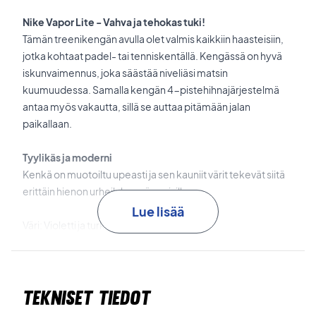
Nike Vapor Lite - Vahva ja tehokas tuki!
Tämän treenikengän avulla olet valmis kaikkiin haasteisiin,
jotka kohtaat padel- tai tenniskentällä. Kengässä on hyvä
iskunvaimennus, joka säästää niveliäsi matsin
kuumuudessa. Samalla kengän 4-pistehihnajärjestelmä
antaa myös vakautta, sillä se auttaa pitämään jalan
paikallaan.
Tyylikäs ja moderni
Kenkä on muotoiltu upeasti ja sen kauniit värit tekevät siitä
erittäin hienon urheilukengän naisille.
Lue lisää
Väri: Violetti ja turkoosin sininen.
Nike nro: DH2945 - 524
Tekniset tiedot