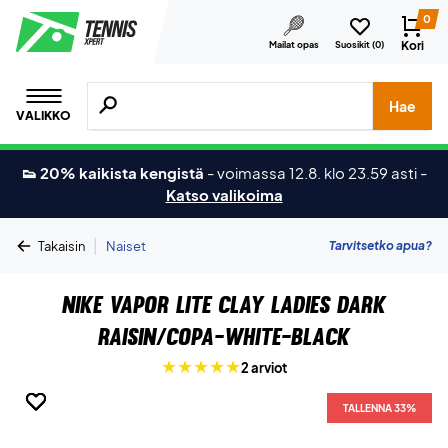
0
Kori
Mailat opas
Suosikit (
0
)
Hae tuotteita, merkkejä jne.
Hae
VALIKKO
👟 20% kaikista kengistä
-
voimassa 12.8. klo 23.59 asti
-
Katso valikoima
|
Tarvitsetko apua?
Takaisin
Naiset
Nike Vapor Lite Clay Ladies Dark
Raisin/Copa-White-Black
2 arviot
TALLENNA 33%
TALLENNA 33%
TALLENNA 33%
TALLENNA 33%
TALLENNA 33%
TALLENNA 33%