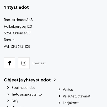
Yritystiedot
Racket House ApS
Holkebjergvej 120
5250 Odense SV
Tanska
VAT: DK36931108
Evästeet
Ohjeet ja yhteystiedot
Sopimusehdot
Valitus
Tietosuojakäytäntö
Palautetut tavarat
FAQ
Lahjakortti