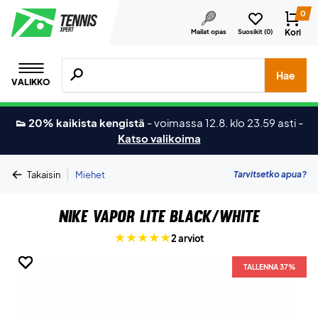
0
Kori
Mailat opas
Suosikit (
0
)
Hae tuotteita, merkkejä jne.
Hae
VALIKKO
👟 20% kaikista kengistä
-
voimassa 12.8. klo 23.59 asti
-
Katso valikoima
|
Tarvitsetko apua?
Takaisin
Miehet
Nike Vapor Lite Black/White
2 arviot
TALLENNA 37%
TALLENNA 37%
TALLENNA 37%
TALLENNA 37%
TALLENNA 37%
TALLENNA 37%
TALLENNA 37%