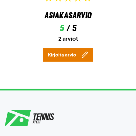
Asiakasarvio
5
/ 5
2 arviot
Kirjoita arvio