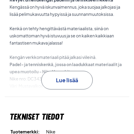
Kengässä on hyvä iskunvaimennus, joka suojaa jalkojasi ja
lisää pelimukavuutta hypyissä ja suunnanmuutoksissa.
Kenkä on tehty hengittävästä materiaalista, siinä on
uskomattoman hyvä istuvuus ja se on kaiken kaikkiaan
fantastisen mukava jalassa!
Kengän verkkomateriaali pitää jalkasi viileinä.
Padel- ja tenniskenkä, jossa on laadukkaat materiaalit ja
upea muotoilu - Nike Vapor Lite
Nike nro: DC3432-008
Lue lisää
Väri: Mustavalkoinen
Sopivat kaikille alustoille.
Tekniset tiedot
Tuotemerkki:
Nike