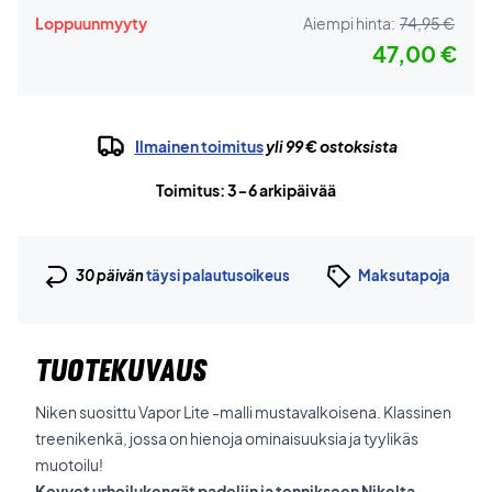
Loppuunmyyty
Aiempi hinta:
74,95 €
47,00 €
Ilmainen toimitus
yli 99 € ostoksista
Toimitus: 3-6 arkipäivää
30 päivän
täysi palautusoikeus
Maksutapoja
TUOTEKUVAUS
Niken suosittu Vapor Lite -malli mustavalkoisena. Klassinen
treenikenkä, jossa on hienoja ominaisuuksia ja tyylikäs
muotoilu!
Kevyet urheilukengät padeliin ja tennikseen Nikelta