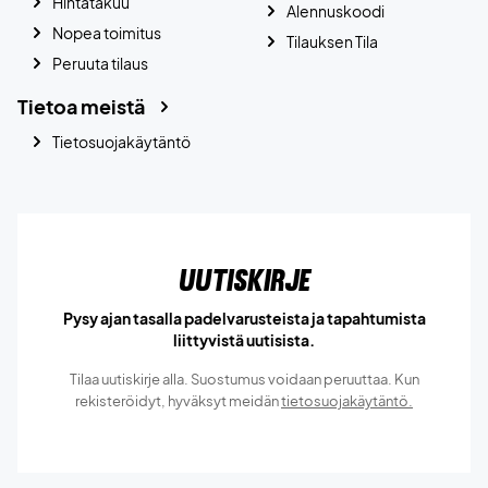
Hintatakuu
Alennuskoodi
Nopea toimitus
Tilauksen Tila
Peruuta tilaus
Tietoa meistä
Tietosuojakäytäntö
Uutiskirje
Pysy ajan tasalla padelvarusteista ja tapahtumista
liittyvistä uutisista.
Tilaa uutiskirje alla. Suostumus voidaan peruuttaa. Kun
rekisteröidyt, hyväksyt meidän
tietosuojakäytäntö.