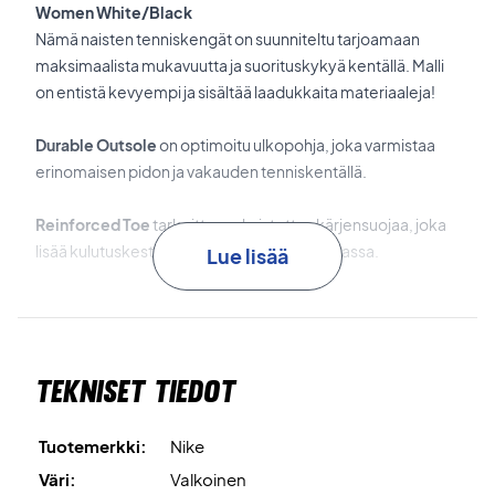
Women White/Black
Nämä naisten tenniskengät on suunniteltu tarjoamaan
maksimaalista mukavuutta ja suorituskykyä kentällä. Malli
on entistä kevyempi ja sisältää laadukkaita materiaaleja!
Durable Outsole
on optimoitu ulkopohja, joka varmistaa
erinomaisen pidon ja vakauden tenniskentällä.
Reinforced Toe
tarkoittaa vahvistettua kärjensuojaa, joka
lisää kulutuskestävyyttä kengän alttiissa osassa.
Lue lisää
Engineered Mesh
on hengittävä ja kestävä mesh-päällinen,
joka takaa optimaalisen ilmanvaihdon ja napakan
istuvuuden.
Tekniset tiedot
Soft Midsole
on kevyt ja iskunvaimentava välipohja, joka
tuo täydellisen yhdistelmän suorituskykyä ja mukavuutta.
Tuotemerkki:
Nike
Väri:
Valkoinen
Erinomainen valinta tenniskentälle – tilaa nämä Nike-