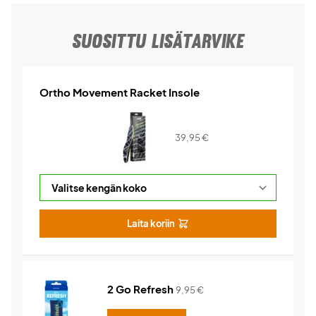
SUOSITTU LISÄTARVIKE
Ortho Movement Racket Insole
39,95
€
Laita koriin
2 Go Refresh
9,95
€