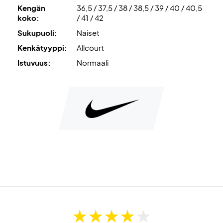
Kengän
36,5 / 37,5 / 38 / 38,5 / 39 / 40 / 40,5
naisten tenniskengät nyt!
koko:
/ 41 / 42
Väri: Valkoinen ja musta.
Sukupuoli:
Naiset
Kenkä on suunniteltu koville alustoille ja sopii kaikkiin
Kenkätyyppi:
Allcourt
kenttätyyppeihin.
Istuvuus:
Normaali
Kenkä on suunniteltu koville alustoille ja sopii kaikkiin
kenttätyyppeihin.