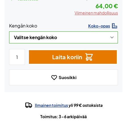
64,00 €
Viimeinen mahdollisuus
Kengän koko
Koko-opas
Laita koriin
Suosikki
Ilmainen toimitus
yli 99 € ostoksista
Toimitus: 3-6 arkipäivää