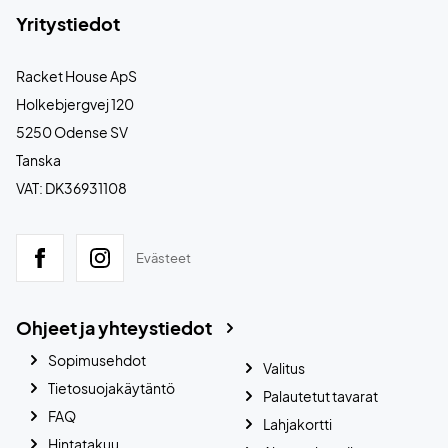
Yritystiedot
Racket House ApS
Holkebjergvej 120
5250 Odense SV
Tanska
VAT: DK36931108
Evästeet
Ohjeet ja yhteystiedot
Sopimusehdot
Valitus
Tietosuojakäytäntö
Palautetut tavarat
FAQ
Lahjakortti
Hintatakuu