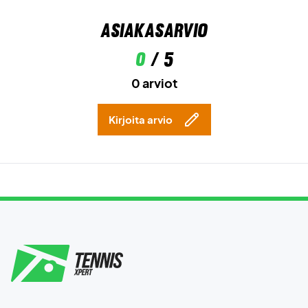
Asiakasarvio
0
/ 5
0 arviot
Kirjoita arvio