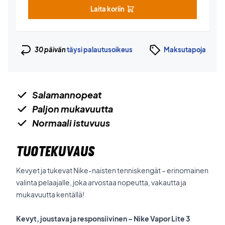
Laita koriin
30 päivän
täysi palautusoikeus
Maksutapoja
Salamannopeat
Paljon mukavuutta
Normaali istuvuus
TUOTEKUVAUS
Kevyet ja tukevat Nike-naisten tenniskengät – erinomainen
valinta pelaajalle, joka arvostaa nopeutta, vakautta ja
mukavuutta kentällä!
Kevyt, joustava ja responsiivinen – Nike Vapor Lite 3