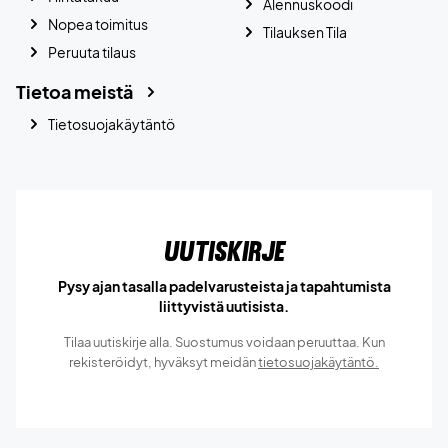
Alennuskoodi
Nopea toimitus
Tilauksen Tila
Peruuta tilaus
Tietoa meistä
Tietosuojakäytäntö
Uutiskirje
Pysy ajan tasalla padelvarusteista ja tapahtumista
liittyvistä uutisista.
Tilaa uutiskirje alla. Suostumus voidaan peruuttaa. Kun
rekisteröidyt, hyväksyt meidän
tietosuojakäytäntö.