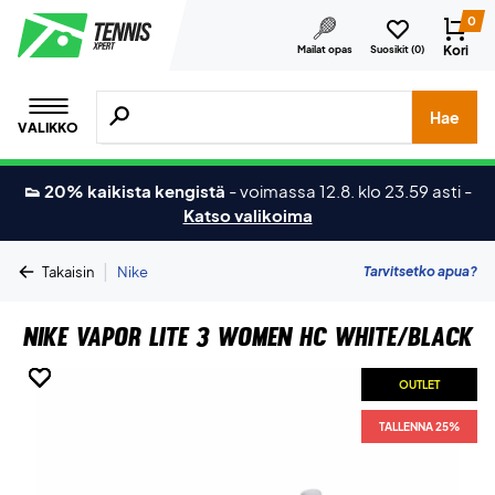
0
Kori
Mailat opas
Suosikit (
0
)
Hae tuotteita, merkkejä jne.
Hae
VALIKKO
👟 20% kaikista kengistä
-
voimassa 12.8. klo 23.59 asti
-
Katso valikoima
|
Tarvitsetko apua?
Takaisin
Nike
Nike Vapor Lite 3 Women HC White/Black
OUTLET
OUTLET
OUTLET
OUTLET
OUTLET
OUTLET
TALLENNA 25%
TALLENNA 25%
TALLENNA 25%
TALLENNA 25%
TALLENNA 25%
TALLENNA 25%