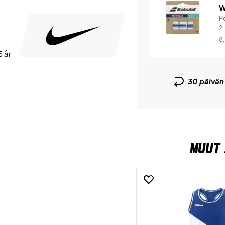
W
Pe
2
8
5 år
30 päivä
MUUT 