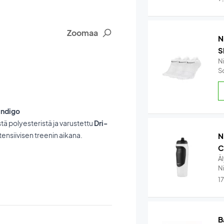
Zoomaa
N
S
N
S
 Indigo
stä polyesteristä ja varustettu
Dri-
tensiivisen treenin aikana.
N
C
Ä
Ni
1
B