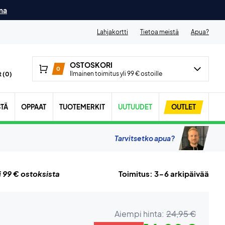
ma
Lahjakortti
Tietoa meistä
Apua?
OSTOSKORI
0
Ilmainen toimitus yli 99 € ostoille
 (
0
)
STÄ
OPPAAT
TUOTEMERKIT
UUTUUDET
OUTLET
Tarvitsetko apua?
i 99 € ostoksista
Toimitus: 3-6 arkipäivää
Aiempi hinta:
24,95 €