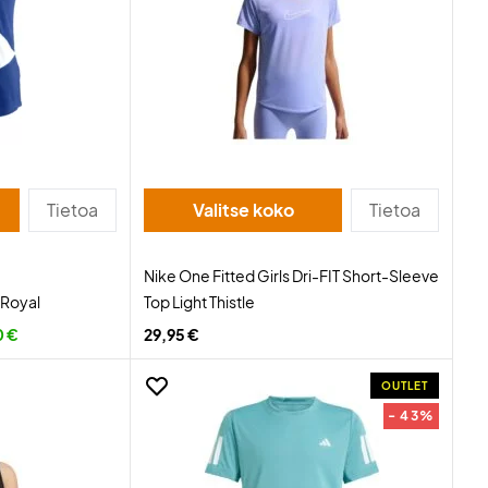
Tietoa
Valitse koko
Tietoa
Nike One Fitted Girls Dri-FIT Short-Sleeve
 Royal
Top Light Thistle
0 €
29,95 €
OUTLET
- 43%