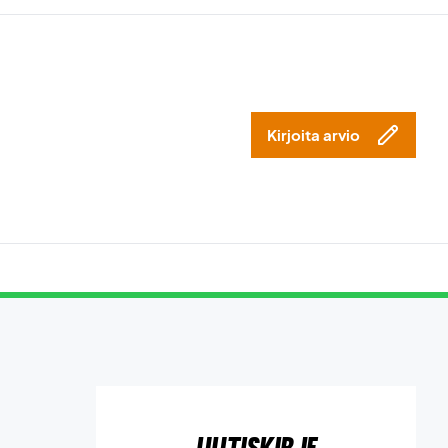
Kirjoita arvio
Uutiskirje