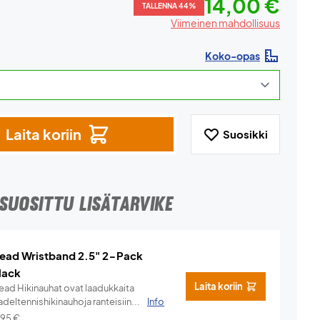
14,00 €
TALLENNA 44%
Viimeinen mahdollisuus
Koko-opas
Laita koriin
Suosikki
SUOSITTU LISÄTARVIKE
ead Wristband 2.5" 2-Pack
lack
Laita koriin
ead Hikinauhat ovat laadukkaita
deltennishikinauhoja ranteisiin...
Info
,95
€