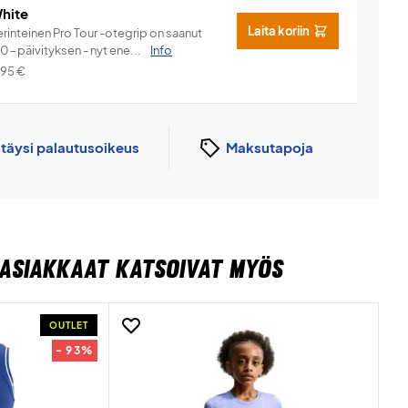
hite
Laita koriin
rinteinen Pro Tour -otegrip on saanut
.0-päivityksen - nyt ene...
Info
,95
€
n
täysi palautusoikeus
Maksutapoja
ASIAKKAAT KATSOIVAT MYÖS
OUTLET
- 93%