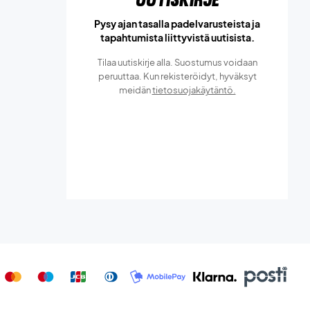
Pysy ajan tasalla padelvarusteista ja
tapahtumista liittyvistä uutisista.
Tilaa uutiskirje alla. Suostumus voidaan
peruuttaa. Kun rekisteröidyt, hyväksyt
meidän
tietosuojakäytäntö.