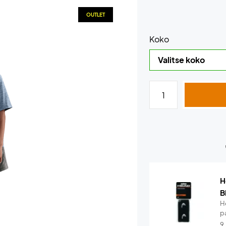
OUTLET
Koko
H
B
H
pa
9