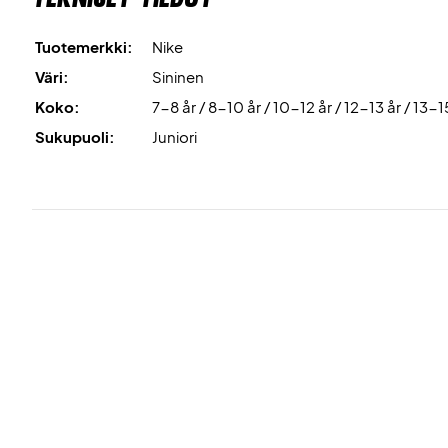
Tuotemerkki:
Nike
Väri:
Sininen
Koko:
7-8 år / 8-10 år / 10-12 år / 12-13 år / 13-1
Sukupuoli:
Juniori