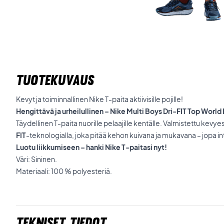
TUOTEKUVAUS
Kevyt ja toiminnallinen Nike T-paita aktiivisille pojille!
Hengittävä ja urheilullinen – Nike Multi Boys Dri-FIT Top World
Täydellinen T-paita nuorille pelaajille kentälle. Valmistettu kevye
FIT
-teknologialla, joka pitää kehon kuivana ja mukavana – jopa in
Luotu liikkumiseen – hanki Nike T-paitasi nyt!
Väri: Sininen.
Materiaali: 100 % polyesteriä.
Tekniset tiedot