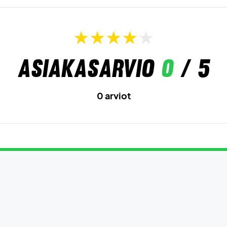
Asiakasarvio
0
/ 5
0 arviot