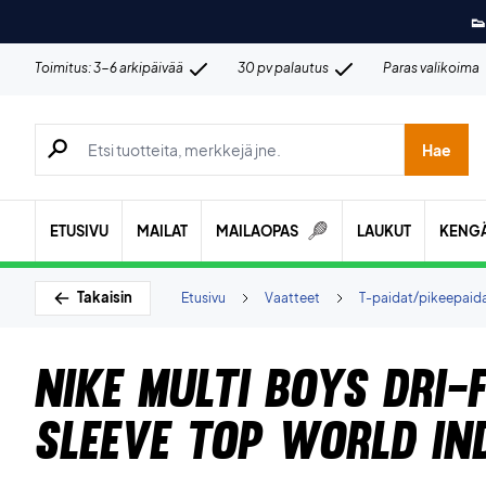
👟
Toimitus: 3-6 arkipäivää
30 pv palautus
Paras valikoima
Hae tuotteita, merkkejä jne.
Hae
ETUSIVU
MAILAT
MAILAOPAS
LAUKUT
KENG
Takaisin
Etusivu
Vaatteet
T-paidat/pikeepaid
Nike Multi Boys Dri-
Sleeve Top World In