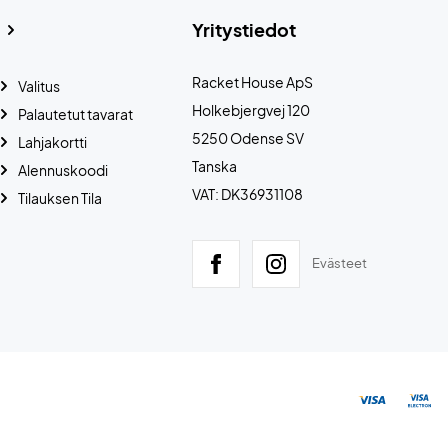
Yritystiedot
Racket House ApS
Valitus
Holkebjergvej 120
Palautetut tavarat
5250 Odense SV
Lahjakortti
Tanska
Alennuskoodi
VAT: DK36931108
Tilauksen Tila
Evästeet