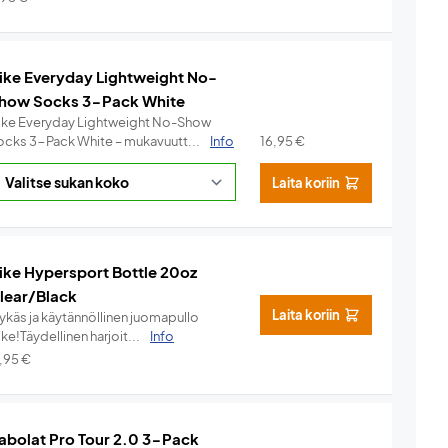
ike Everyday Lightweight No-
how Socks 3-Pack White
ike Everyday Lightweight No-Show
ocks 3-Pack White – mukavuutt...
Info
16,95
€
Laita koriin
ike Hypersport Bottle 20oz
lear/Black
Laita koriin
lykäs ja käytännöllinen juomapullo
ke!Täydellinen harjoit...
Info
7,95
€
abolat Pro Tour 2.0 3-Pack