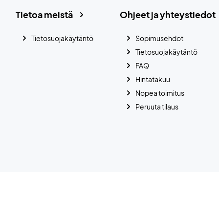
Tietoa meistä
Ohjeet ja yhteystiedot
Tietosuojakäytäntö
Sopimusehdot
Tietosuojakäytäntö
FAQ
Hintatakuu
Nopea toimitus
Peruuta tilaus