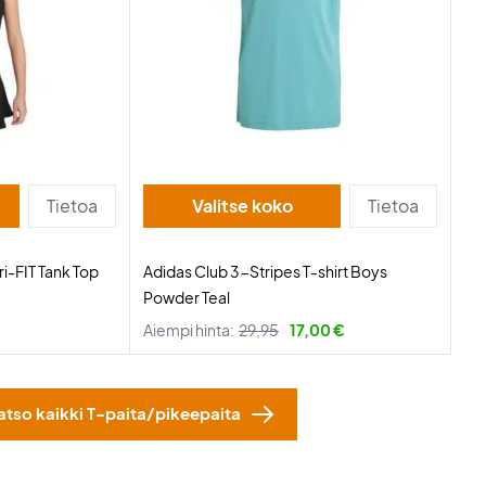
Tietoa
Valitse koko
Tietoa
ri-FIT Tank Top
Adidas Club 3-Stripes T-shirt Boys
Powder Teal
Aiempi hinta:
29,95
17,00 €
atso kaikki T-paita/pikeepaita