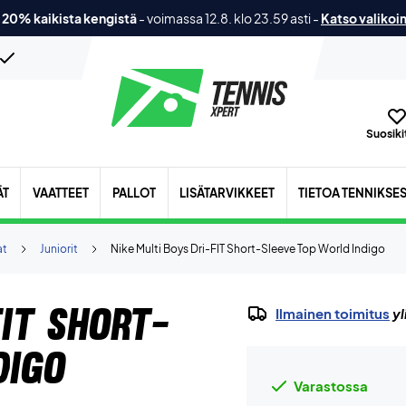
 20% kaikista kengistä
-
voimassa 12.8. klo 23.59 asti
-
Katso valikoi
Suosikit
ÄT
VAATTEET
PALLOT
LISÄTARVIKKEET
TIETOA TENNIKSE
at
Juniorit
Nike Multi Boys Dri-FIT Short-Sleeve Top World Indigo
FIT Short-
Ilmainen toimitus
yl
digo
Varastossa