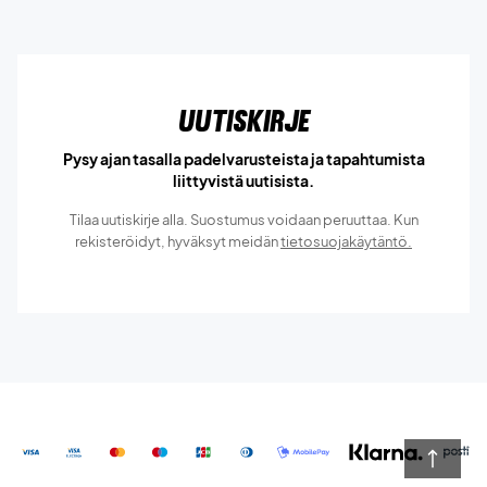
Uutiskirje
Pysy ajan tasalla padelvarusteista ja tapahtumista
liittyvistä uutisista.
Tilaa uutiskirje alla. Suostumus voidaan peruuttaa. Kun
rekisteröidyt, hyväksyt meidän
tietosuojakäytäntö.