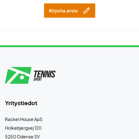
Kirjoita arvio
Yritystiedot
Racket House ApS
Holkebjergvej 120
5250 Odense SV