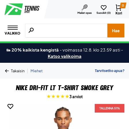
0
Kori
Mailat opas
Suosikit (
0
)
Hae tuotteita, merkkejä jne.
Hae
VALIKKO
👟 20% kaikista kengistä
-
voimassa 12.8. klo 23.59 asti
-
Katso valikoima
|
Tarvitsetko apua?
Takaisin
Miehet
Nike DRI-FIT LT T-shirt Smoke Grey
3 arviot
TALLENNA 51%
TALLENNA 51%