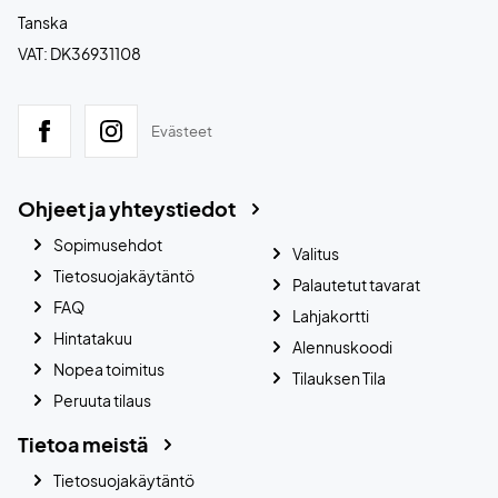
Tanska
VAT: DK36931108
Evästeet
Ohjeet ja yhteystiedot
Sopimusehdot
Valitus
Tietosuojakäytäntö
Palautetut tavarat
FAQ
Lahjakortti
Hintatakuu
Alennuskoodi
Nopea toimitus
Tilauksen Tila
Peruuta tilaus
Tietoa meistä
Tietosuojakäytäntö