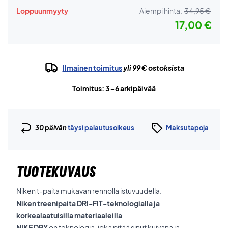
Loppuunmyyty
Aiempi hinta:
34,95 €
17,00 €
Ilmainen toimitus
yli 99 € ostoksista
Toimitus: 3-6 arkipäivää
30 päivän
täysi palautusoikeus
Maksutapoja
TUOTEKUVAUS
Niken t-paita mukavan rennolla istuvuudella.
Niken treenipaita DRI-FIT-teknologialla ja
korkealaatuisilla materiaaleilla
NIKE DRY
on teknologia, joka pitää sinut kuivana ja