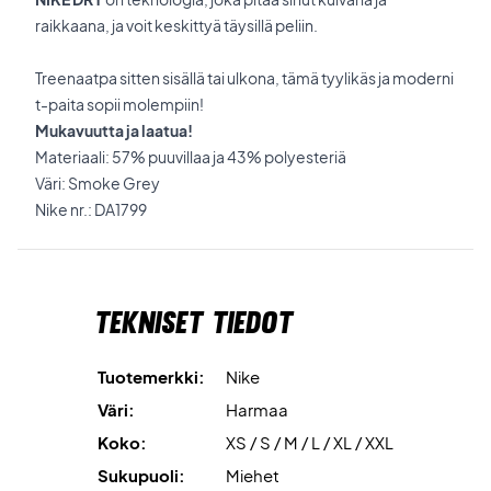
raikkaana, ja voit keskittyä täysillä peliin.
Treenaatpa sitten sisällä tai ulkona, tämä tyylikäs ja moderni
t-paita sopii molempiin!
Mukavuutta ja laatua!
Materiaali: 57% puuvillaa ja 43% polyesteriä
Väri: Smoke Grey
Nike nr.: DA1799
Tekniset tiedot
Tuotemerkki:
Nike
Väri:
Harmaa
Koko:
XS / S / M / L / XL / XXL
Sukupuoli:
Miehet