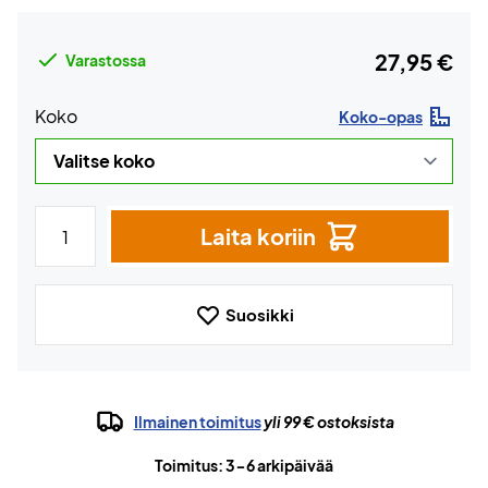
27,95 €
Varastossa
Koko
Koko-opas
Laita koriin
Suosikki
Ilmainen toimitus
yli 99 € ostoksista
Toimitus: 3-6 arkipäivää