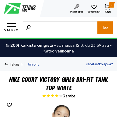
0
Kori
Mailat opas
Suosikit (
0
)
Hae tuotteita, merkkejä jne.
Hae
VALIKKO
👟 20% kaikista kengistä
-
voimassa 12.8. klo 23.59 asti
-
Katso valikoima
|
Tarvitsetko apua?
Takaisin
Juniorit
Nike Court Victory Girls Dri-FIT Tank
Top White
3 arviot