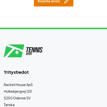
Kirjoita arvio
Yritystiedot
Racket House ApS
Holkebjergvej 120
5250 Odense SV
Tanska