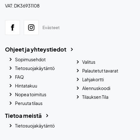
VAT: DK36931108
Evästeet
Ohjeet ja yhteystiedot
Sopimusehdot
Valitus
Tietosuojakäytäntö
Palautetut tavarat
FAQ
Lahjakortti
Hintatakuu
Alennuskoodi
Nopea toimitus
Tilauksen Tila
Peruuta tilaus
Tietoa meistä
Tietosuojakäytäntö