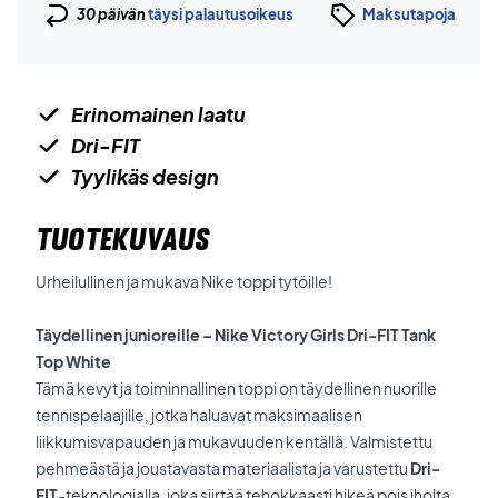
30 päivän
täysi palautusoikeus
Maksutapoja
Erinomainen laatu
Dri-FIT
Tyylikäs design
TUOTEKUVAUS
Urheilullinen ja mukava Nike toppi tytöille!
Täydellinen junioreille – Nike Victory Girls Dri-FIT Tank
Top White
Tämä kevyt ja toiminnallinen toppi on täydellinen nuorille
tennispelaajille, jotka haluavat maksimaalisen
liikkumisvapauden ja mukavuuden kentällä. Valmistettu
pehmeästä ja joustavasta materiaalista ja varustettu
Dri-
FIT
-teknologialla, joka siirtää tehokkaasti hikeä pois iholta