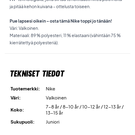
ja pitää kehon kuivana – ottelusta toiseen.
Pue lapsesi oikein – osta tämä Nike toppi jo tänään!
Väri: Valkoinen.
Materiaali: 89 % polyesteri, 11 % elastaani (vähintään 75 %
kierrätettyä polyesteriä).
Tekniset tiedot
Tuotemerkki:
Nike
Väri:
Valkoinen
7-8 år / 8-10 år / 10-12 år / 12-13 år /
Koko:
13-15 år
Sukupuoli:
Juniori