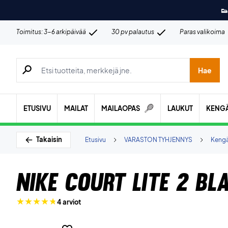
👟
Toimitus: 3-6 arkipäivää
30 pv palautus
Paras valikoima
Hae tuotteita, merkkejä jne.
Hae
ETUSIVU
MAILAT
MAILAOPAS
LAUKUT
KENG
Takaisin
Etusivu
VARASTON TYHJENNYS
Keng
Nike Court Lite 2 B
4 arviot