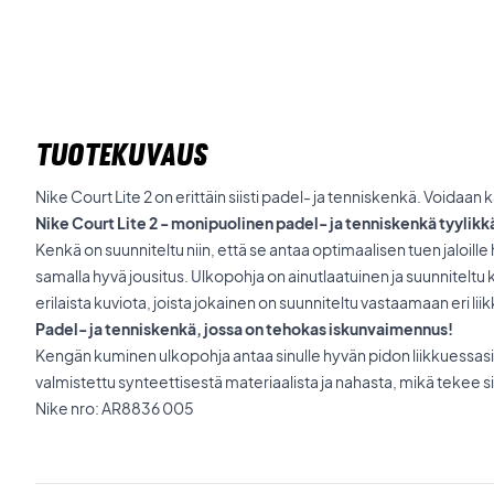
TUOTEKUVAUS
Nike Court Lite 2 on erittäin siisti padel- ja tenniskenkä. Voidaan kä
Nike Court Lite 2 - monipuolinen padel- ja tenniskenkä tyylik
Kenkä on suunniteltu niin, että se antaa optimaalisen tuen jaloille h
samalla hyvä jousitus. Ulkopohja on ainutlaatuinen ja suunniteltu ka
erilaista kuviota, joista jokainen on suunniteltu vastaamaan eri liikk
Padel- ja tenniskenkä, jossa on tehokas iskunvaimennus!
Kengän kuminen ulkopohja antaa sinulle hyvän pidon liikkuessasi 
valmistettu synteettisestä materiaalista ja nahasta, mikä tekee si
Nike nro: AR8836 005