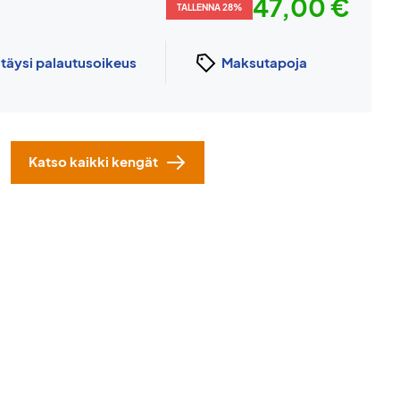
47,00 €
TALLENNA 28%
n
täysi palautusoikeus
Maksutapoja
Katso kaikki kengät