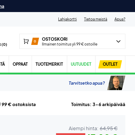
ma
Lahjakortti
Tietoa meistä
Apua?
OSTOSKORI
0
Ilmainen toimitus yli 99 € ostoille
 (
0
)
STÄ
OPPAAT
TUOTEMERKIT
UUTUUDET
OUTLET
Tarvitsetko apua?
i 99 € ostoksista
Toimitus: 3-6 arkipäivää
Aiempi hinta:
64,95 €