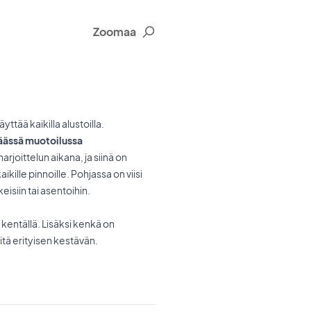
Zoomaa
yttää kaikilla alustoilla.
käässä muotoilussa
arjoittelun aikana, ja siinä on
ikille pinnoille. Pohjassa on viisi
eisiin tai asentoihin.
kentällä. Lisäksi kenkä on
itä erityisen kestävän.