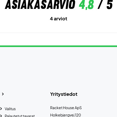
Asiakasarvio
4,8
/ 5
4 arviot
Yritystiedot
Racket House ApS
Valitus
Holkebjergvej 120
Palautetut tavarat