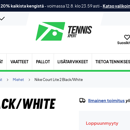
 20% kaikista kengistä
-
voimassa 12.8. klo 23.59 asti
-
Katso valikoi
Suosikit
ÄT
VAATTEET
PALLOT
LISÄTARVIKKEET
TIETOA TENNIKSE
ät
Miehet
Nike Court Lite 2 Black/White
lack/White
Ilmainen toimitus
yl
Loppuunmyyty