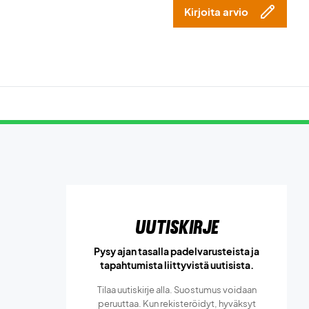
Kirjoita arvio
Uutiskirje
Pysy ajan tasalla padelvarusteista ja
tapahtumista liittyvistä uutisista.
Tilaa uutiskirje alla. Suostumus voidaan
peruuttaa. Kun rekisteröidyt, hyväksyt