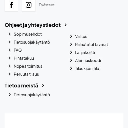
Evästeet
Ohjeet ja yhteystiedot
Sopimusehdot
Valitus
Tietosuojakäytäntö
Palautetut tavarat
FAQ
Lahjakortti
Hintatakuu
Alennuskoodi
Nopea toimitus
Tilauksen Tila
Peruuta tilaus
Tietoa meistä
Tietosuojakäytäntö