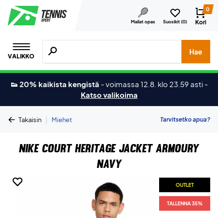
0
Kori
Mailat opas
Suosikit (
0
)
Hae tuotteita, merkkejä jne.
Hae
VALIKKO
👟 20% kaikista kengistä
-
voimassa 12.8. klo 23.59 asti
-
Katso valikoima
|
Tarvitsetko apua?
Takaisin
Miehet
Nike Court Heritage Jacket Armoury
Navy
OUTLET
OUTLET
OUTLET
TALLENNA 35%
TALLENNA 35%
TALLENNA 35%