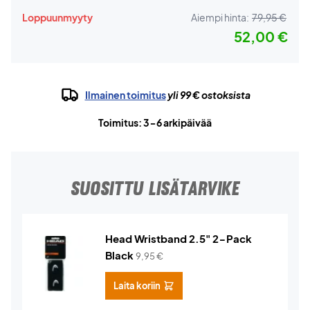
Loppuunmyyty
Aiempi hinta:
79,95 €
52,00 €
Ilmainen toimitus
yli 99 € ostoksista
Toimitus: 3-6 arkipäivää
SUOSITTU LISÄTARVIKE
Head Wristband 2.5" 2-Pack
Black
9,95
€
Laita koriin