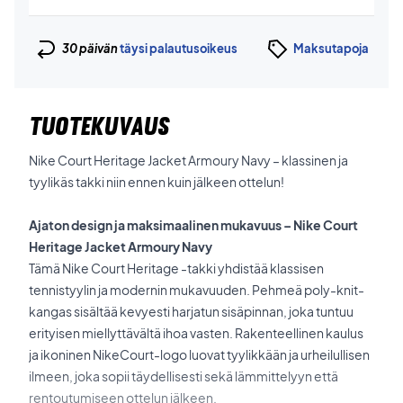
30 päivän
täysi palautusoikeus
Maksutapoja
TUOTEKUVAUS
Nike Court Heritage Jacket Armoury Navy – klassinen ja
tyylikäs takki niin ennen kuin jälkeen ottelun!
Ajaton design ja maksimaalinen mukavuus – Nike Court
Heritage Jacket Armoury Navy
Tämä Nike Court Heritage -takki yhdistää klassisen
tennistyylin ja modernin mukavuuden. Pehmeä poly-knit-
kangas sisältää kevyesti harjatun sisäpinnan, joka tuntuu
erityisen miellyttävältä ihoa vasten. Rakenteellinen kaulus
ja ikoninen NikeCourt-logo luovat tyylikkään ja urheilullisen
ilmeen, joka sopii täydellisesti sekä lämmittelyyn että
rentoutumiseen ottelun jälkeen.