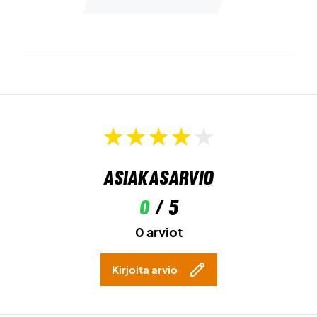
Asiakasarvio
0
/ 5
0 arviot
Kirjoita arvio