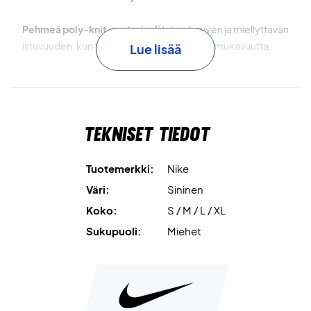
Pehmeä poly-knit-materiaali
takaa kevyen ja miellyttävän
istuvuuden, kun taas harjattu sisäpinta lisää mukavuutta.
Lue lisää
Resorit hihansuissa ja vyötäröllä
takaavat tiukan ja
joustavan istuvuuden, joka pitää takin mukavasti
paikoillaan.
Tekniset tiedot
Täyspitkä vetoketju
helpottaa pukemista ja riisumista sekä
viimeistelee klassisen ilmeen.
Tuotemerkki:
Nike
Väri:
Sininen
Saavu kentälle tyylillä – osta Nike Court Heritage -takki
Koko:
S / M / L / XL
jo tänään!
Väri: Armoury Navy.
Sukupuoli:
Miehet
Materiaali: 100 % polyesteriä.