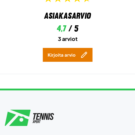
Asiakasarvio
4,7
/ 5
3 arviot
Kirjoita arvio