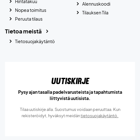
Hintatakuu
Alennuskoodi
Nopea toimitus
Tilauksen Tila
Peruuta tilaus
Tietoa meistä
Tietosuojakäytäntö
Uutiskirje
Pysy ajan tasalla padelvarusteista ja tapahtumista
liittyvistä uutisista.
Tilaa uutiskirje alla. Suostumus voidaan peruuttaa. Kun
rekisteröidyt, hyväksyt meidän
tietosuojakäytäntö.