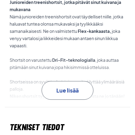
Junioreiden treenishortsit, jotka pitävät sinut kuivana ja
mukavana
Nämä junioreiden treenishortsit ovat täydelliset niille, jotka
haluavat tuntea olonsa mukavaksi ja tyylikkääksi
samanaikaisesti. Ne on valmistettu
Flex-kankaasta,
joka
venyy vartalosi ja liikkeidesi mukaan antaen sinun liikkua
vapaasti.
Shortsit on varustettu
Dri-Fit-teknologialla
, joka auttaa
pitämään sinut kuivana jopa hikisimmissä otteluissa.
Shortseissa on syvät taskut, joissa voit säilyttää ylimääräisiä
palloja.
Lue lisää
Niken shortsit tyylikkäässä designissa - osta ne jo tänään!
Tyylikkäät treenishortsit, jotka pitävät sinut kuivana ja
antavat tilaa liikkeillesi.
Tekniset tiedot
Materiaalit: 84% polyesteri ja 16% elastaani
Nike nro: CI9409-657.