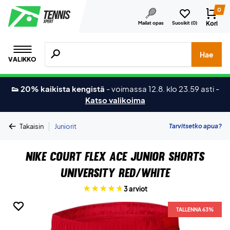
0
Kori
Mailat opas
Suosikit (
0
)
Hae tuotteita, merkkejä jne.
Hae
VALIKKO
👟 20% kaikista kengistä
-
voimassa 12.8. klo 23.59 asti
-
Katso valikoima
|
Tarvitsetko apua?
Takaisin
Juniorit
Nike Court Flex Ace Junior Shorts
University Red/White
3 arviot
TALLENNA 63%
TALLENNA 63%
TALLENNA 63%