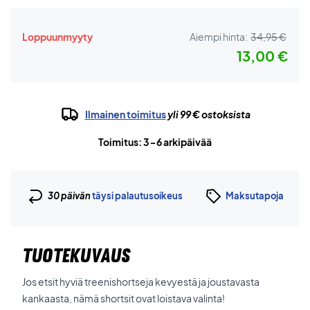
Loppuunmyyty
Aiempi hinta:
34,95 €
13,00 €
Ilmainen toimitus
yli 99 € ostoksista
Toimitus: 3-6 arkipäivää
30 päivän
täysi palautusoikeus
Maksutapoja
TUOTEKUVAUS
Jos etsit hyviä treenishortseja kevyestä ja joustavasta
kankaasta, nämä shortsit ovat loistava valinta!