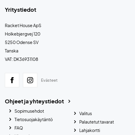
Yritystiedot
Racket House ApS
Holkebjergvej 120
5250 Odense SV
Tanska
VAT: DK36931108
Evästeet
Ohjeet ja yhteystiedot
Sopimusehdot
Valitus
Tietosuojakäytäntö
Palautetut tavarat
FAQ
Lahjakortti