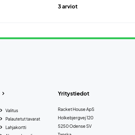
3 arviot
Yritystiedot
Racket House ApS
Valitus
Holkebjergvej 120
Palautetut tavarat
5250 Odense SV
Lahjakortti
Tanska