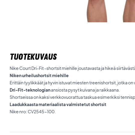
TUOTEKUVAUS
Nike Court Dri-Fit -shortsit miehille joustavasta ja hikeä siirtäväs
Niken urheilushortsit miehille
Erittäin tyylikkäät ja hyvin istuvat miesten treenishortsit, jotka o
Dri-Fit-teknologian
ansiosta pysyt kuivana ja raikkaana.
Shortseissa on kaksi verkkovuorattua taskua esimerkiksi tennispa
Laadukkaasta materiaalista valmistetut shortsit
Nike nro: CV2545-100.