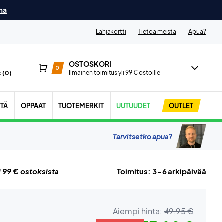
ma
Lahjakortti
Tietoa meistä
Apua?
OSTOSKORI
0
Ilmainen toimitus yli 99 € ostoille
 (
0
)
STÄ
OPPAAT
TUOTEMERKIT
UUTUUDET
OUTLET
Tarvitsetko apua?
i 99 € ostoksista
Toimitus: 3-6 arkipäivää
Aiempi hinta:
49,95 €