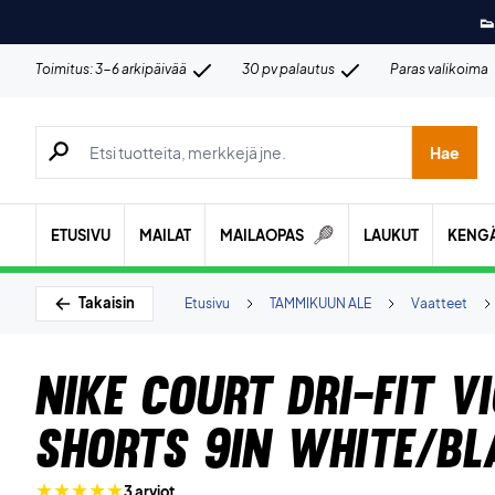
👟
Toimitus: 3-6 arkipäivää
30 pv palautus
Paras valikoima
Hae tuotteita, merkkejä jne.
Hae
ETUSIVU
MAILAT
MAILAOPAS
LAUKUT
KENG
Takaisin
Etusivu
TAMMIKUUN ALE
Vaatteet
Nike Court Dri-Fit V
Shorts 9in White/Bl
3 arviot