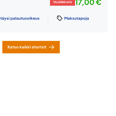
17,00 €
TALLENNA 66%
n
täysi palautusoikeus
Maksutapoja
Katso kaikki shortsit