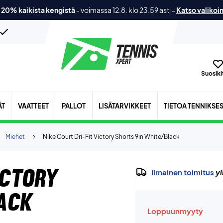
 20% kaikista kengistä
-
voimassa 12.8. klo 23.59 asti
-
Katso valikoi
Suosikit
ÄT
VAATTEET
PALLOT
LISÄTARVIKKEET
TIETOA TENNIKSE
Miehet
Nike Court Dri-Fit Victory Shorts 9in White/Black
ictory
Ilmainen toimitus
yl
ack
Loppuunmyyty