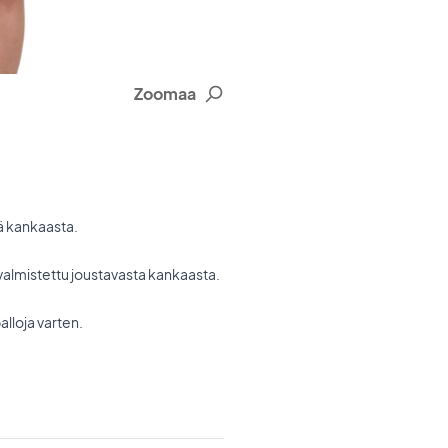
Zoomaa
tä kankaasta.
n valmistettu joustavasta kankaasta.
lloja varten.