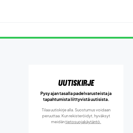
Uutiskirje
Pysy ajan tasalla padelvarusteista ja
tapahtumista liittyvistä uutisista.
Tilaa uutiskirje alla. Suostumus voidaan
peruuttaa. Kun rekisteröidyt, hyväksyt
meidän
tietosuojakäytäntö.