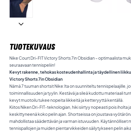
TUOTEKUVAUS
Nike Court Dri-FIT Victory Shorts 7in Obsidian – optimaalista mu
seuraavaan tennispeliin!
Kevyt rakenne, tehokas kosteudenhallinta ja täydellinen liikk
Victory Shorts 7in Obsidian
Nämä 7 tuuman shortsit Nike:lta on suunniteltu tennispelaajille, j
toiminnallisuuden ja tyylin. Kestävä ja sileä kudottu materiaali tun
kevyt muotoilu tukee nopeita liikkeitä ja ketteryyttä kentällä.
Kiitos Niken Dri-FIT-teknologian, hiki siirtyy nopeasti pois iholta
keskittyneenä koko pelin ajan. Shortseissa on joustava vyötärönau
mahdollistaa säädettävän ja varman istuvuuden. Käytännölliset m
tennispallojen ja muiden pientarvikkeiden säilytykseen pelin aik