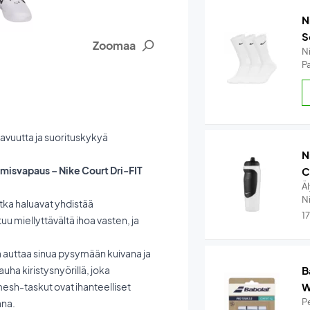
N
S
Zoomaa
N
Pa
kavuutta ja suorituskykyä
N
umisvapaus – Nike Court Dri-FIT
C
Ä
Ni
otka haluavat yhdistää
1
tuu miellyttävältä ihoa vasten, ja
 ja auttaa sinua pysymään kuivana ja
ha kiristysnyörillä, joka
B
esh-taskut ovat ihanteelliset
W
Pe
ana.