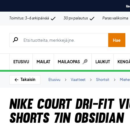
👟
Toimitus: 3-6 arkipäivää
30 pv palautus
Paras valikoima
Hae tuotteita, merkkejä jne.
Hae
ETUSIVU
MAILAT
MAILAOPAS
LAUKUT
KENG
Takaisin
Etusivu
Vaatteet
Shortsit
Miehe
Nike Court Dri-FIT V
Shorts 7in Obsidian