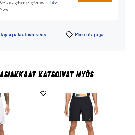
.0-päivityksen - nyt ene...
Info
,95
€
n
täysi palautusoikeus
Maksutapoja
ASIAKKAAT KATSOIVAT MYÖS