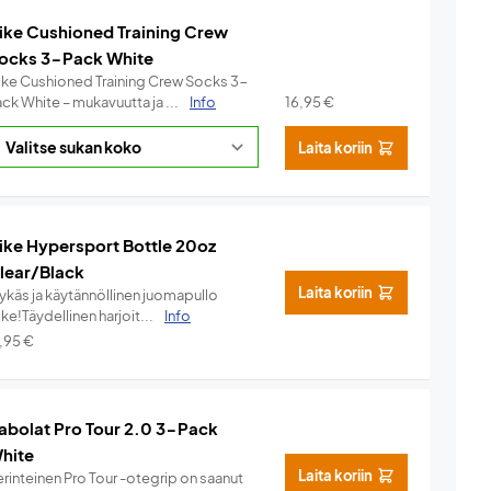
ike Cushioned Training Crew
ocks 3-Pack White
ike Cushioned Training Crew Socks 3-
ck White – mukavuutta ja ...
Info
16,95
€
Laita koriin
ike Hypersport Bottle 20oz
lear/Black
Laita koriin
lykäs ja käytännöllinen juomapullo
ke!Täydellinen harjoit...
Info
7,95
€
abolat Pro Tour 2.0 3-Pack
hite
Laita koriin
rinteinen Pro Tour -otegrip on saanut