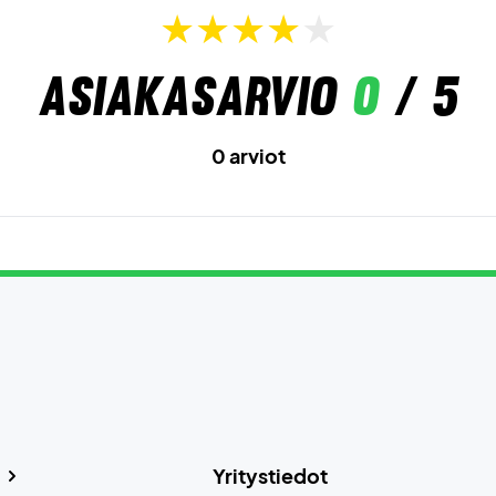
Asiakasarvio
0
/ 5
0 arviot
Yritystiedot