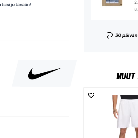
2
rtsisi jo tänään!
8
30 päivä
MUUT 