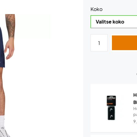
Koko
H
B
H
pa
9