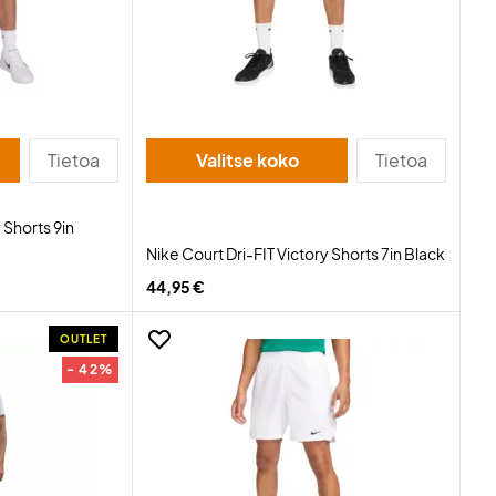
Tietoa
Valitse koko
Tietoa
 Shorts 9in
Nike Court Dri-FIT Victory Shorts 7in Black
44,95 €
OUTLET
- 42%