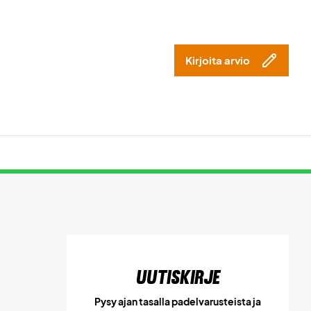
Kirjoita arvio
Uutiskirje
Pysy ajan tasalla padelvarusteista ja