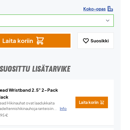
Koko-opas
Laita koriin
Suosikki
SUOSITTU LISÄTARVIKE
ead Wristband 2.5" 2-Pack
lack
Laita koriin
ead Hikinauhat ovat laadukkaita
deltennishikinauhoja ranteisiin...
Info
,95
€