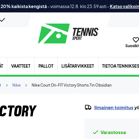
 20% kaikista kengistä
-
voimassa 12.8. klo 23.59 asti
-
Katso valikoi
Suosikit
ÄT
VAATTEET
PALLOT
LISÄTARVIKKEET
TIETOA TENNIKSE
t
Nike
Nike Court Dri-FIT Victory Shorts 7in Obsidian
ictory
Ilmainen toimitus
yl
Varastossa