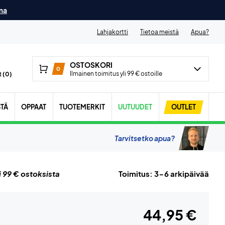
ma
Lahjakortti
Tietoa meistä
Apua?
OSTOSKORI
0
Ilmainen toimitus yli 99 € ostoille
 (
0
)
STÄ
OPPAAT
TUOTEMERKIT
UUTUUDET
OUTLET
Tarvitsetko apua?
i 99 € ostoksista
Toimitus: 3-6 arkipäivää
44,95 €