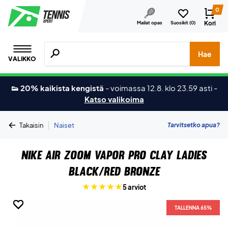
0
Kori
Mailat opas
Suosikit (
0
)
Hae tuotteita, merkkejä jne.
Hae
VALIKKO
👟 20% kaikista kengistä
-
voimassa 12.8. klo 23.59 asti
-
Katso valikoima
|
Tarvitsetko apua?
Takaisin
Naiset
Nike Air Zoom Vapor Pro Clay Ladies
Black/Red Bronze
5 arviot
TALLENNA 65%
TALLENNA 65%
TALLENNA 65%
TALLENNA 65%
TALLENNA 65%