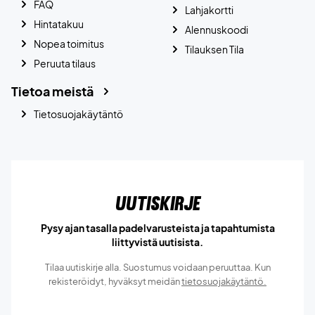
FAQ
Lahjakortti
Hintatakuu
Alennuskoodi
Nopea toimitus
Tilauksen Tila
Peruuta tilaus
Tietoa meistä
Tietosuojakäytäntö
Uutiskirje
Pysy ajan tasalla padelvarusteista ja tapahtumista
liittyvistä uutisista.
Tilaa uutiskirje alla. Suostumus voidaan peruuttaa. Kun
rekisteröidyt, hyväksyt meidän
tietosuojakäytäntö.