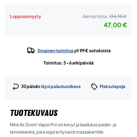
Loppuunmyyty
Aiempi hinta:
134,95 €
47,00 €
Ilmainen toimitus
yli 99 € ostoksista
Toimitus: 3-6 arkipäivää
30 päivän
täysi palautusoikeus
Maksutapoja
TUOTEKUVAUS
Nike Air Zoom Vapor Pro on kevyt ja laadukas padel- ja
tenniskenkä, joka sopii erityisesti massakentille.