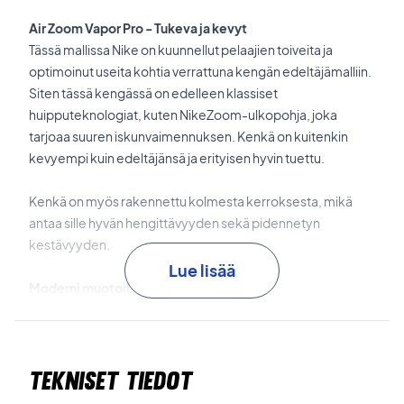
Air Zoom Vapor Pro - Tukeva ja kevyt
Tässä mallissa Nike on kuunnellut pelaajien toiveita ja
optimoinut useita kohtia verrattuna kengän edeltäjämalliin.
Siten tässä kengässä on edelleen klassiset
huipputeknologiat, kuten NikeZoom-ulkopohja, joka
tarjoaa suuren iskunvaimennuksen. Kenkä on kuitenkin
kevyempi kuin edeltäjänsä ja erityisen hyvin tuettu.
Kenkä on myös rakennettu kolmesta kerroksesta, mikä
antaa sille hyvän hengittävyyden sekä pidennetyn
kestävyyden.
Lue lisää
Moderni muotoilu, joka sopii kaikille!
Joskus sanonta "vähemmän on enemmän" osuu oikeaan.
Tässä tapauksessa se tekee niin, sillä minimalistinen
muotoilu korostaa hienoja yksityiskohtia ja antaa kengälle
Tekniset tiedot
upean modernin ilmeen.