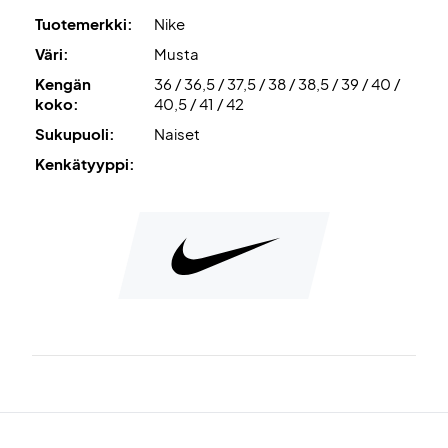
Kenkä sopii täydellisesti massakentille, ja sitä voidaan
Tuotemerkki:
Nike
käyttää sekä tenniksessä että padelissa.
Väri:
Musta
Kengän
36 / 36,5 / 37,5 / 38 / 38,5 / 39 / 40 /
Väri: musta ja punaoranssi
koko:
40,5 / 41 / 42
Nike Nr: CZ0221-008.
Sukupuoli:
Naiset
Kenkätyyppi: