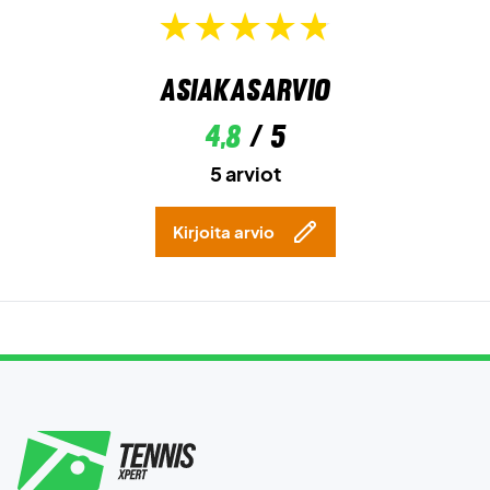
Asiakasarvio
4,8
/ 5
5 arviot
Kirjoita arvio