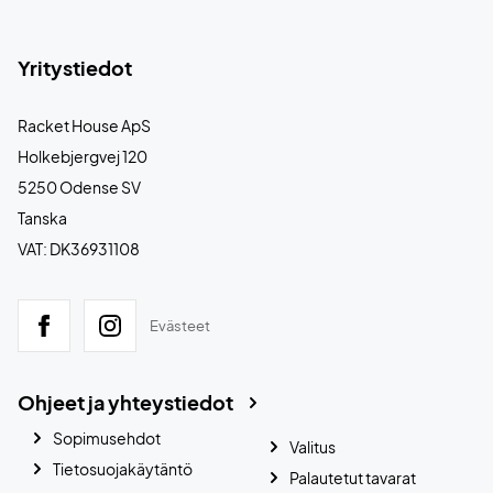
Yritystiedot
Racket House ApS
Holkebjergvej 120
5250 Odense SV
Tanska
VAT: DK36931108
Evästeet
Ohjeet ja yhteystiedot
Sopimusehdot
Valitus
Tietosuojakäytäntö
Palautetut tavarat