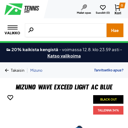
0
Kori
Mailat opas
Suosikit (
0
)
Hae tuotteita, merkkejä jne.
Hae
VALIKKO
👟 20% kaikista kengistä
-
voimassa 12.8. klo 23.59 asti
-
Katso valikoima
|
Tarvitsetko apua?
Takaisin
Mizuno
Mizuno Wave Exceed Light AC Blue
BLACK OUT
BLACK OUT
TALLENNA 34%
TALLENNA 34%