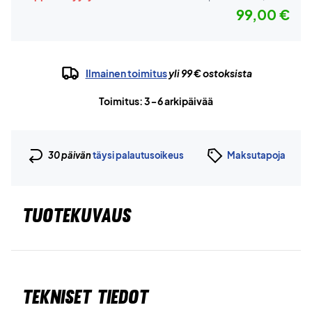
99,00 €
Ilmainen toimitus
yli 99 € ostoksista
Toimitus: 3-6 arkipäivää
30 päivän
täysi palautusoikeus
Maksutapoja
TUOTEKUVAUS
Tekniset tiedot