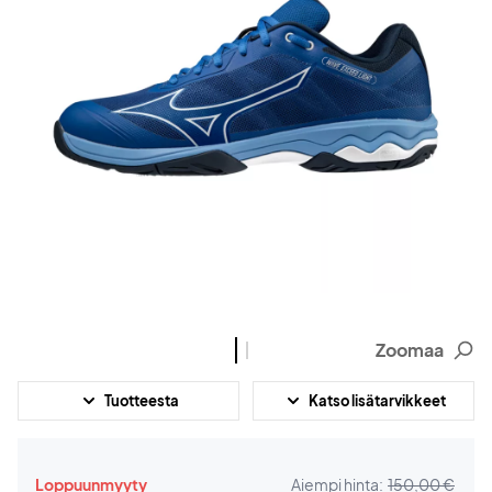
Zoomaa
Tuotteesta
Katso lisätarvikkeet
Loppuunmyyty
Aiempi hinta:
150,00 €