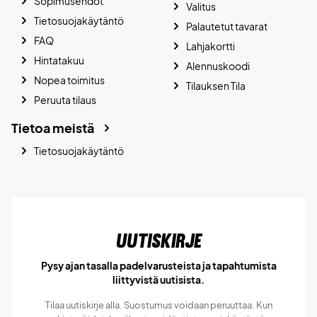
Sopimusehdot
Valitus
Tietosuojakäytäntö
Palautetut tavarat
FAQ
Lahjakortti
Hintatakuu
Alennuskoodi
Nopea toimitus
Tilauksen Tila
Peruuta tilaus
Tietoa meistä
Tietosuojakäytäntö
Uutiskirje
Pysy ajan tasalla padelvarusteista ja tapahtumista
liittyvistä uutisista.
Tilaa uutiskirje alla. Suostumus voidaan peruuttaa. Kun