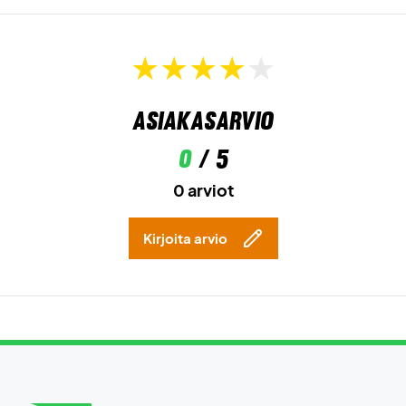
Asiakasarvio
0
/ 5
0 arviot
Kirjoita arvio