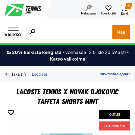
0
Kori
Mailat opas
Suosikit (
0
)
Hae tuotteita, merkkejä jne.
Hae
VALIKKO
👟 20% kaikista kengistä
-
voimassa 12.8. klo 23.59 asti
-
Katso valikoima
|
Tarvitsetko apua?
Takaisin
Lacoste
Lacoste Tennis x Novak Djokovic
Taffeta Shorts Mint
OUTLET
OUTLET
OUTLET
OUTLET
OUTLET
TALLENNA 71%
TALLENNA 71%
TALLENNA 71%
TALLENNA 71%
TALLENNA 71%