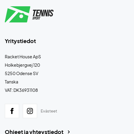
Yritystiedot
Racket House ApS
Holkebjergvej 120
5250 Odense SV
Tanska
VAT: DK36931108
Evästeet
Ohjeet ja yhteystiedot