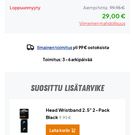
Loppuunmyyty
Aiempi hinta:
99,95 €
29,00 €
Viimeinen mahdollisuus
Ilmainen toimitus
yli 99 € ostoksista
Toimitus: 3-6 arkipäivää
SUOSITTU LISÄTARVIKE
Head Wristband 2.5" 2-Pack
Black
9,95
€
Laita koriin