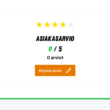
Asiakasarvio
0
/ 5
0 arviot
Kirjoita arvio