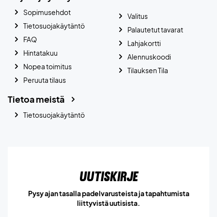
Sopimusehdot
Valitus
Tietosuojakäytäntö
Palautetut tavarat
FAQ
Lahjakortti
Hintatakuu
Alennuskoodi
Nopea toimitus
Tilauksen Tila
Peruuta tilaus
Tietoa meistä
Tietosuojakäytäntö
Uutiskirje
Pysy ajan tasalla padelvarusteista ja tapahtumista
liittyvistä uutisista.