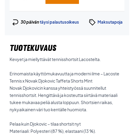
30 päivän
täysi palautusoikeus
Maksutapoja
TUOTEKUVAUS
Kevyet ja miellyttävät tennisshortsit Lacostelta.
Erinomaista käyttömukavuutta ja moderni ilme – Lacoste
Tennis x Novak Djokovic Taffeta Shorts Mint
Novak Djokovicin kanssa yhteistyössä suunnitellut
tennisshortsit. Hengittävä ja kosteutta siirtävä materiaali
tukee mukavaa peliä alusta loppuun. Shortsien raikas,
nykyaikainen väri tuo kentälle huomiota.
Pelaa kuin Djokovic – tilaa shortsit nyt
Materiaali: Polyesteri (87 %), elastaani (13 %).