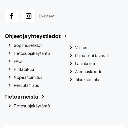
Evästeet
Ohjeet ja yhteystiedot
Sopimusehdot
Valitus
Tietosuojakäytäntö
Palautetut tavarat
FAQ
Lahjakortti
Hintatakuu
Alennuskoodi
Nopea toimitus
Tilauksen Tila
Peruuta tilaus
Tietoa meistä
Tietosuojakäytäntö