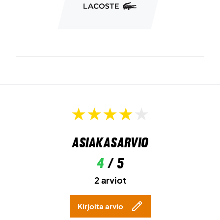
Asiakasarvio
4
/ 5
2 arviot
Kirjoita arvio