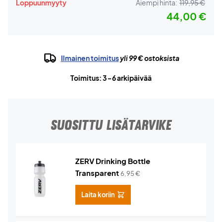
Loppuunmyyty
Aiempi hinta:
119,95 €
44,00 €
Ilmainen toimitus
yli 99 € ostoksista
Toimitus: 3-6 arkipäivää
SUOSITTU LISÄTARVIKE
ZERV Drinking Bottle
Transparent
6,95
€
Laita koriin