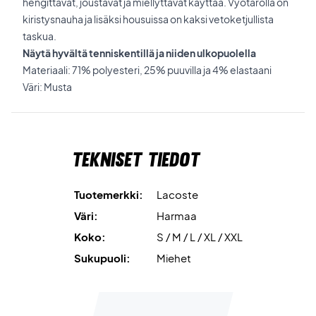
hengittävät, joustavat ja miellyttävät käyttää. Vyötäröllä on
kiristysnauha ja lisäksi housuissa on kaksi vetoketjullista
taskua.
Näytä hyvältä tenniskentillä ja niiden ulkopuolella
Materiaali: 71% polyesteri, 25% puuvilla ja 4% elastaani
Väri: Musta
Tekniset tiedot
Tuotemerkki:
Lacoste
Väri:
Harmaa
Koko:
S / M / L / XL / XXL
Sukupuoli:
Miehet