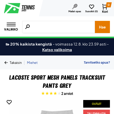
0
Kori
Mailat opas
Suosikit (
0
)
Hae tuotteita, merkkejä jne.
Hae
VALIKKO
👟 20% kaikista kengistä
-
voimassa 12.8. klo 23.59 asti
-
Katso valikoima
|
Tarvitsetko apua?
Takaisin
Miehet
Lacoste Sport Mesh Panels Tracksuit
Pants Grey
2 arviot
OUTLET
TALLENNA 63%