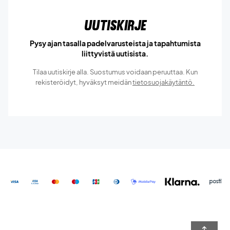
Uutiskirje
Pysy ajan tasalla padelvarusteista ja tapahtumista
liittyvistä uutisista.
Tilaa uutiskirje alla. Suostumus voidaan peruuttaa. Kun
rekisteröidyt, hyväksyt meidän
tietosuojakäytäntö.