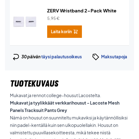
ZERV Wristband 2-Pack White
5,95
€
Laita koriin
30 päivän
täysi palautusoikeus
Maksutapoja
TUOTEKUVAUS
Mukavat ja rennot college-housut Lacostelta.
Mukavat ja tyylikkäät verkkarihousut - Lacoste Mesh
Panels Tracksuit Pants Grey
Nämä on housut on suunniteltu mukaviksi ja käytännöllisiksi
niin padel-kentällä kuin sen ulkopuolellakin. Housut on
valmistettu puuvillasekoitteesta, mikä tekee niistä