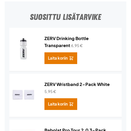
SUOSITTU LISÄTARVIKE
ZERV Drinking Bottle
Transparent
6,95
€
Laita koriin
ZERV Wristband 2-Pack White
5,95
€
Laita koriin
Babolat Pro Tour 2.0 3-Pack