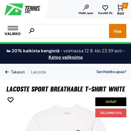
0
Kori
Mailat opas
Suosikit (
0
)
Hae tuotteita, merkkejä jne.
Hae
VALIKKO
👟 20% kaikista kengistä
-
voimassa 12.8. klo 23.59 asti
-
Katso valikoima
|
Tarvitsetko apua?
Takaisin
Lacoste
Lacoste Sport Breathable T-Shirt White
OUTLET
OUTLET
OUTLET
OUTLET
OUTLET
OUTLET
TALLENNA 43%
TALLENNA 43%
TALLENNA 43%
TALLENNA 43%
TALLENNA 43%
TALLENNA 43%