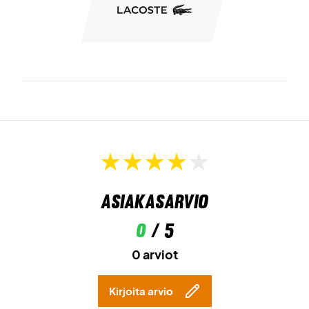
Asiakasarvio
0
/ 5
0 arviot
Kirjoita arvio