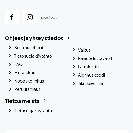
Evästeet
Ohjeet ja yhteystiedot
Sopimusehdot
Valitus
Tietosuojakäytäntö
Palautetut tavarat
FAQ
Lahjakortti
Hintatakuu
Alennuskoodi
Nopea toimitus
Tilauksen Tila
Peruuta tilaus
Tietoa meistä
Tietosuojakäytäntö