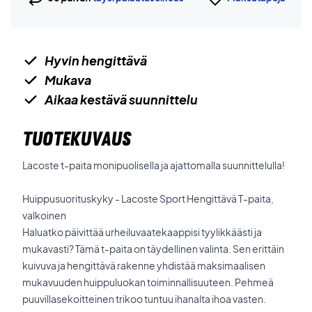
Hyvin hengittävä
Mukava
Aikaa kestävä suunnittelu
TUOTEKUVAUS
Lacoste t-paita monipuolisella ja ajattomalla suunnittelulla!
Huippusuorituskyky - Lacoste Sport Hengittävä T-paita,
valkoinen
Haluatko päivittää urheiluvaatekaappisi tyylikkäästi ja
mukavasti? Tämä t-paita on täydellinen valinta. Sen erittäin
kuivuva ja hengittävä rakenne yhdistää maksimaalisen
mukavuuden huippuluokan toiminnallisuuteen. Pehmeä
puuvillasekoitteinen trikoo tuntuu ihanalta ihoa vasten.