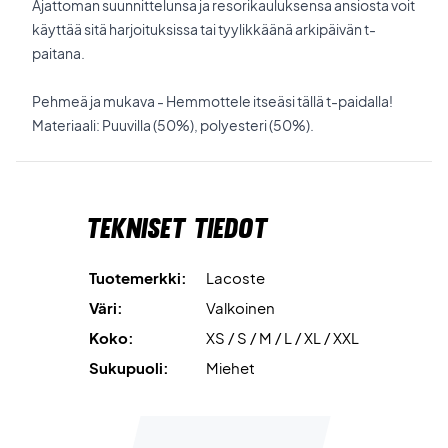
Ajattoman suunnittelunsa ja resorikauluksensa ansiosta voit
käyttää sitä harjoituksissa tai tyylikkäänä arkipäivän t-
paitana.
Pehmeä ja mukava - Hemmottele itseäsi tällä t-paidalla!
Materiaali: Puuvilla (50%), polyesteri (50%).
Tekniset tiedot
Tuotemerkki:
Lacoste
Väri:
Valkoinen
Koko:
XS / S / M / L / XL / XXL
Sukupuoli:
Miehet