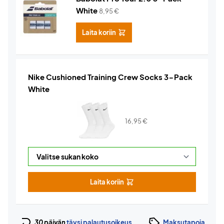
White
8,95
€
Laita koriin
Nike Cushioned Training Crew Socks 3-Pack
White
16,95
€
Laita koriin
30 päivän
täysi palautusoikeus
Maksutapoja