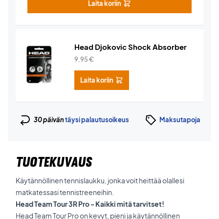
Laita koriin
Head Djokovic Shock Absorber
9,95
€
Laita koriin
30 päivän
täysi palautusoikeus
Maksutapoja
TUOTEKUVAUS
Käytännöllinen tennislaukku, jonka voit heittää olallesi
matkatessasi tennistreeneihin.
Head Team Tour 3R Pro - Kaikki mitä tarvitset!
Head Team Tour Pro on kevyt, pieni ja käytännöllinen