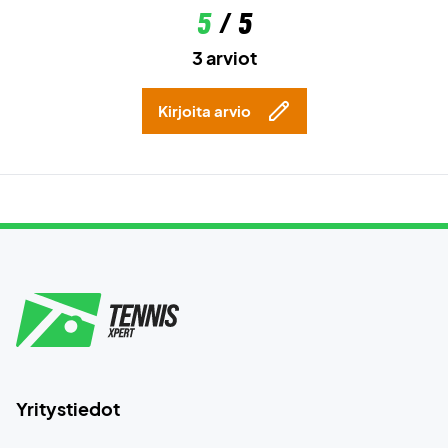
5
/ 5
3 arviot
Kirjoita arvio
Yritystiedot