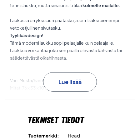
tennislaukku, mutta siinä on silti tilaa
kolmelle mailalle.
Laukussa on yksi suuri päätasku ja sen lisäksi pienempi
vetoketjullinen sivutasku.
Tyylikäs design!
Tämä moderni laukku sopii pelaajalle kuin pelaajalle.
Laukkua voi kantaa joko sen päällä olevasta kahvasta tai
säädettävästä olkahihnasta.
Väri: Musta/harmaa
Lue lisää
Mitat: 76 x 33 x 10 cm
Tilavuus: 30 L
Head nr: 283160
Tekniset tiedot
Tuotemerkki:
Head