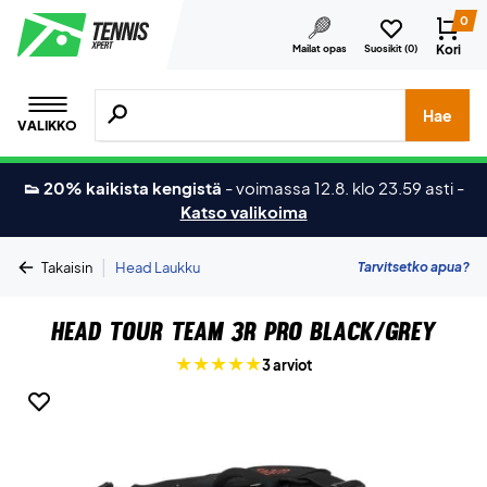
0
Kori
Mailat opas
Suosikit (
0
)
Hae tuotteita, merkkejä jne.
Hae
VALIKKO
👟 20% kaikista kengistä
-
voimassa 12.8. klo 23.59 asti
-
Katso valikoima
|
Tarvitsetko apua?
Takaisin
Head Laukku
Head Tour Team 3R Pro Black/Grey
3 arviot