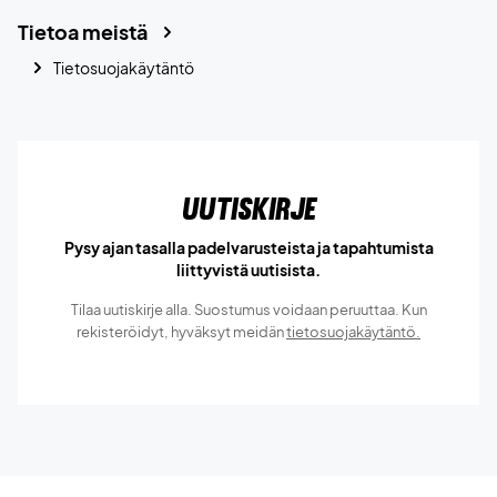
Tietoa meistä
Tietosuojakäytäntö
Uutiskirje
Pysy ajan tasalla padelvarusteista ja tapahtumista
liittyvistä uutisista.
Tilaa uutiskirje alla. Suostumus voidaan peruuttaa. Kun
rekisteröidyt, hyväksyt meidän
tietosuojakäytäntö.