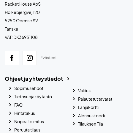
Racket House ApS
Holkebjergvej 120
5250 Odense SV
Tanska
VAT: DK36931108
Evästeet
Ohjeet ja yhteystiedot
Sopimusehdot
Valitus
Tietosuojakäytäntö
Palautetut tavarat
FAQ
Lahjakortti
Hintatakuu
Alennuskoodi
Nopea toimitus
Tilauksen Tila
Peruuta tilaus