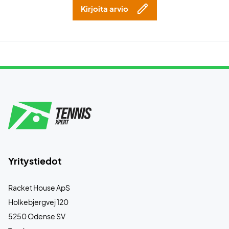
Kirjoita arvio
Yritystiedot
Racket House ApS
Holkebjergvej 120
5250 Odense SV