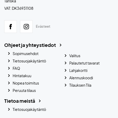
Tanska
VAT: DK36931108
Evästeet
Ohjeet ja yhteystiedot
Sopimusehdot
Valitus
Tietosuojakäytäntö
Palautetut tavarat
FAQ
Lahjakortti
Hintatakuu
Alennuskoodi
Nopea toimitus
Tilauksen Tila
Peruuta tilaus
Tietoa meistä
Tietosuojakäytäntö