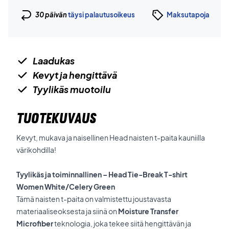
30 päivän
täysi palautusoikeus
Maksutapoja
Laadukas
Kevyt ja hengittävä
Tyylikäs muotoilu
TUOTEKUVAUS
Kevyt, mukava ja naisellinen Head naisten t-paita kauniilla
värikohdilla!
Tyylikäs ja toiminnallinen – Head Tie-Break T-shirt
Women White/Celery Green
Tämä naisten t-paita on valmistettu joustavasta
materiaaliseoksesta ja siinä on
Moisture Transfer
Microfiber
teknologia, joka tekee siitä hengittävän ja