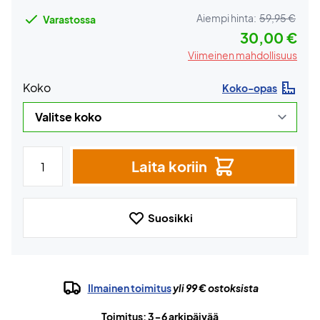
Aiempi hinta:
59,95 €
Varastossa
30,00 €
Viimeinen mahdollisuus
Koko
Koko-opas
Laita koriin
Suosikki
Ilmainen toimitus
yli 99 € ostoksista
Toimitus: 3-6 arkipäivää