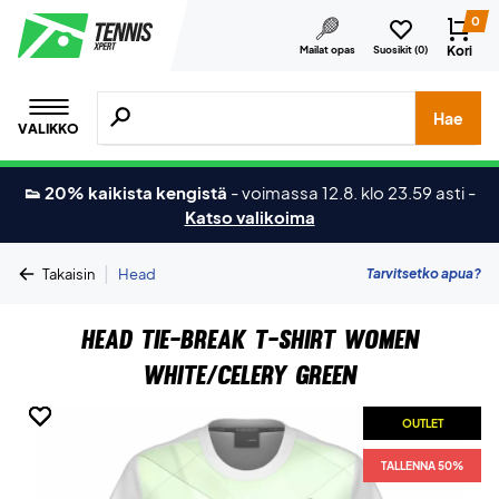
0
Kori
Mailat opas
Suosikit (
0
)
Hae tuotteita, merkkejä jne.
Hae
VALIKKO
👟 20% kaikista kengistä
-
voimassa 12.8. klo 23.59 asti
-
Katso valikoima
|
Tarvitsetko apua?
Takaisin
Head
Head Tie-Break T-shirt Women
White/Celery Green
OUTLET
OUTLET
OUTLET
OUTLET
TALLENNA 50%
TALLENNA 50%
TALLENNA 50%
TALLENNA 50%