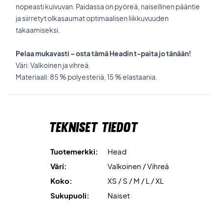
nopeasti kuivuvan. Paidassa on pyöreä, naisellinen pääntie
ja siirretyt olkasaumat optimaalisen liikkuvuuden
takaamiseksi.
Pelaa mukavasti – osta tämä Headin t-paita jo tänään!
Väri: Valkoinen ja vihreä.
Materiaali: 85 % polyesteriä, 15 % elastaania.
Tekniset tiedot
Tuotemerkki:
Head
Väri:
Valkoinen / Vihreä
Koko:
XS / S / M / L / XL
Sukupuoli:
Naiset