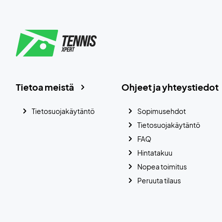
Tietoa meistä
Ohjeet ja yhteystiedot
Tietosuojakäytäntö
Sopimusehdot
Tietosuojakäytäntö
FAQ
Hintatakuu
Nopea toimitus
Peruuta tilaus