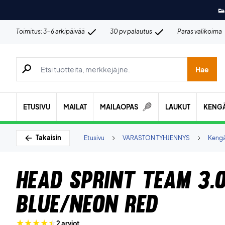
👟
Toimitus: 3-6 arkipäivää
30 pv palautus
Paras valikoima
Hae tuotteita, merkkejä jne.
Hae
ETUSIVU
MAILAT
MAILAOPAS
LAUKUT
KENG
Takaisin
Etusivu
VARASTON TYHJENNYS
Keng
Head Sprint Team 3.0
Blue/Neon Red
2 arviot