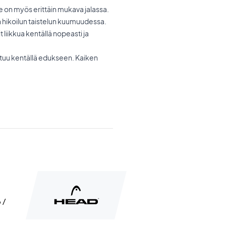
e on myös erittäin mukava jalassa.
n hikoilun taistelun kuumuudessa.
liikkua kentällä nopeasti ja
ottuu kentällä edukseen. Kaiken
 /