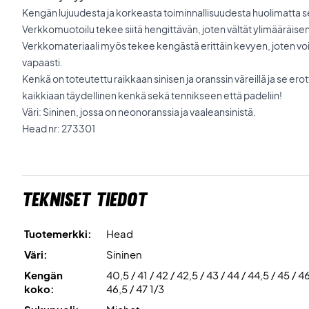
Kengän lujuudesta ja korkeasta toiminnallisuudesta huolimatta s
Verkkomuotoilu tekee siitä hengittävän, joten vältät ylimääräise
Verkkomateriaali myös tekee kengästä erittäin kevyen, joten voit 
vapaasti.
Kenkä on toteutettu raikkaan sinisen ja oranssin väreillä ja se er
kaikkiaan täydellinen kenkä sekä tennikseen että padeliin!
Väri: Sininen, jossa on neonoranssia ja vaaleansinistä.
Head nr: 273301
Tekniset tiedot
Tuotemerkki:
Head
Väri:
Sininen
Kengän
40,5 / 41 / 42 / 42,5 / 43 / 44 / 44,5 / 45 / 46
koko:
46,5 / 47 1/3