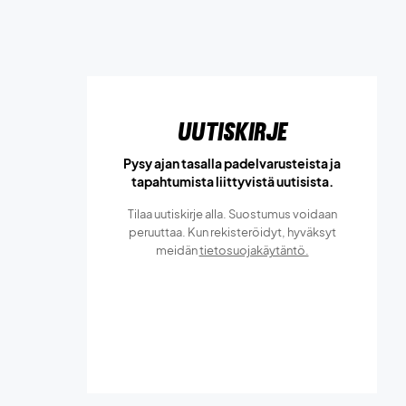
Uutiskirje
Pysy ajan tasalla padelvarusteista ja
tapahtumista liittyvistä uutisista.
Tilaa uutiskirje alla. Suostumus voidaan
peruuttaa. Kun rekisteröidyt, hyväksyt
meidän
tietosuojakäytäntö.