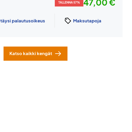
47,00 €
TALLENNA 57%
n
täysi palautusoikeus
Maksutapoja
Katso kaikki kengät