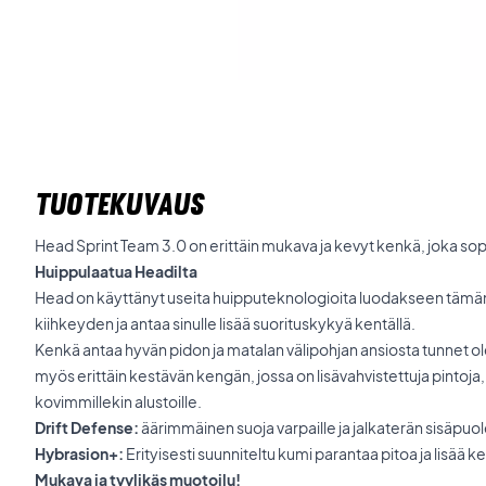
TUOTEKUVAUS
Head Sprint Team 3.0 on erittäin mukava ja kevyt kenkä, joka sopii t
Huippulaatua Headilta
Head on käyttänyt useita huipputeknologioita luodakseen tämän
kiihkeyden ja antaa sinulle lisää suorituskykyä kentällä.
Kenkä antaa hyvän pidon ja matalan välipohjan ansiosta tunnet ol
myös erittäin kestävän kengän, jossa on lisävahvistettuja pintoja,
kovimmillekin alustoille.
Drift Defense:
äärimmäinen suoja varpaille ja jalkaterän sisäpuol
Hybrasion+:
Erityisesti suunniteltu kumi parantaa pitoa ja lisää 
Mukava ja tyylikäs muotoilu!