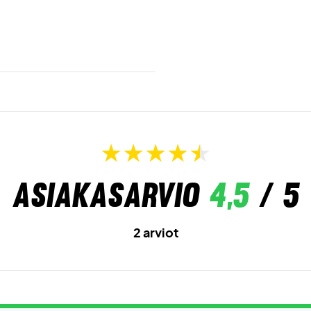
Asiakasarvio
4,5
/ 5
2 arviot