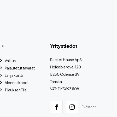
Yritystiedot
Racket House ApS
Valitus
Holkebjergvej 120
Palautetut tavarat
5250 Odense SV
Lahjakortti
Tanska
Alennuskoodi
VAT: DK36931108
Tilauksen Tila
Evästeet