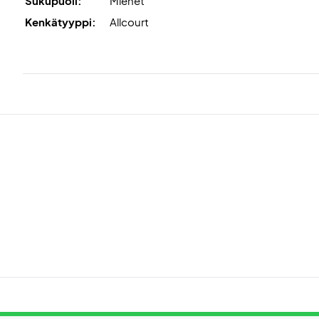
Sukupuoli:
Miehet
Kenkätyyppi:
Allcourt