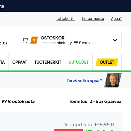
ma
Lahjakortti
Tietoa meistä
Apua?
OSTOSKORI
0
Ilmainen toimitus yli 99 € ostoille
 (
0
)
STÄ
OPPAAT
TUOTEMERKIT
UUTUUDET
OUTLET
Tarvitsetko apua?
i 99 € ostoksista
Toimitus: 3-6 arkipäivää
Aiempi hinta:
109,95 €