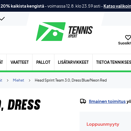
 20% kaikista kengistä
-
voimassa 12.8. klo 23.59 asti
-
Katso valikoi
Suosikit
ÄT
VAATTEET
PALLOT
LISÄTARVIKKEET
TIETOA TENNIKSE
ät
Miehet
Head Sprint Team 3.0, Dress Blue/Neon Red
, Dress
Ilmainen toimitus
yl
Loppuunmyyty