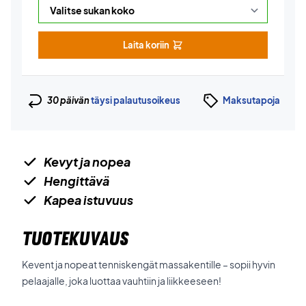
Laita koriin
30 päivän
täysi palautusoikeus
Maksutapoja
Kevyt ja nopea
Hengittävä
Kapea istuvuus
TUOTEKUVAUS
Kevent ja nopeat tenniskengät massakentille – sopii hyvin
pelaajalle, joka luottaa vauhtiin ja liikkeeseen!