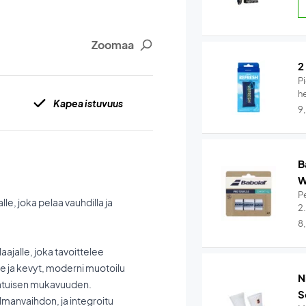
Zoomaa
2
Pi
he
Kapea istuvuus
9
B
W
Pe
le, joka pelaa vauhdilla ja
2
8
ajalle, joka tavoittelee
ne ja kevyt, moderni muotoilu
N
laatuisen mukavuuden.
S
lmanvaihdon, ja integroitu