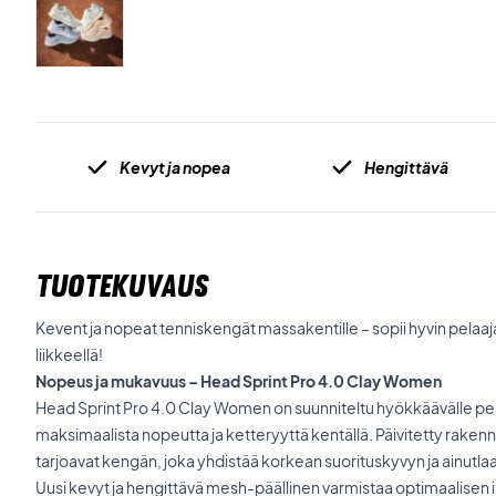
Kevyt ja nopea
Hengittävä
TUOTEKUVAUS
Kevent ja nopeat tenniskengät massakentille – sopii hyvin pelaajal
liikkeellä!
Nopeus ja mukavuus – Head Sprint Pro 4.0 Clay Women
Head Sprint Pro 4.0 Clay Women on suunniteltu hyökkäävälle pela
maksimaalista nopeutta ja ketteryyttä kentällä. Päivitetty raken
tarjoavat kengän, joka yhdistää korkean suorituskyvyn ja ainut
Uusi kevyt ja hengittävä mesh-päällinen varmistaa optimaalisen i