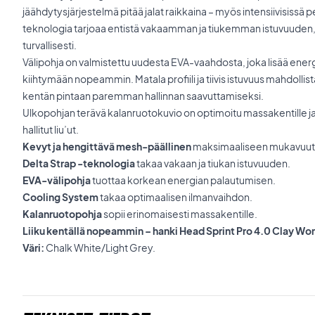
jäähdytysjärjestelmä pitää jalat raikkaina – myös intensiivisissä pe
teknologia tarjoaa entistä vakaamman ja tiukemman istuvuuden, jo
turvallisesti.
Välipohja on valmistettu uudesta EVA-vaahdosta, joka lisää energ
kiihtymään nopeammin. Matala profiili ja tiivis istuvuus mahdolli
kentän pintaan paremman hallinnan saavuttamiseksi.
Ulkopohjan terävä kalanruotokuvio on optimoitu massakentille j
hallitut liu’ut.
Kevyt ja hengittävä mesh-päällinen
maksimaaliseen mukavuut
Delta Strap -teknologia
takaa vakaan ja tiukan istuvuuden.
EVA-välipohja
tuottaa korkean energian palautumisen.
Cooling System
takaa optimaalisen ilmanvaihdon.
Kalanruotopohja
sopii erinomaisesti massakentille.
Liiku kentällä nopeammin – hanki Head Sprint Pro 4.0 Clay Wo
Väri:
Chalk White/Light Grey.