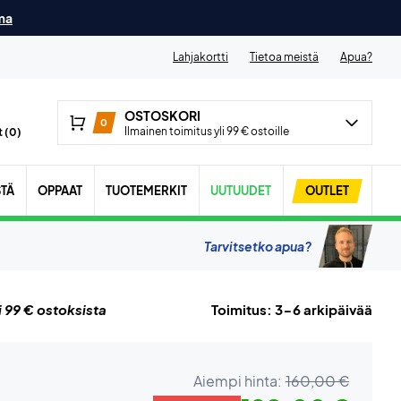
ma
Lahjakortti
Tietoa meistä
Apua?
OSTOSKORI
0
Ilmainen toimitus yli 99 € ostoille
 (
0
)
STÄ
OPPAAT
TUOTEMERKIT
UUTUUDET
OUTLET
Tarvitsetko apua?
i 99 € ostoksista
Toimitus: 3-6 arkipäivää
Aiempi hinta:
160,00 €