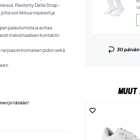
Mu
leissä. Päivitetty Delta Strap -
tä
tta voit liikkua nopeasti ja
ian palautumista ja auttaa
stavat maksimaalisen kontaktin
30 päivä
a tarjoaa erinomaisen pidon sekä
een.
MUUT 
men jo tänään!