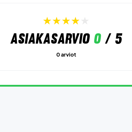
Asiakasarvio
0
/ 5
0 arviot