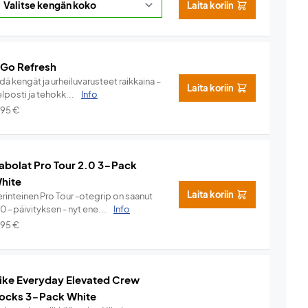
Laita koriin
 Go Refresh
dä kengät ja urheiluvarusteet raikkaina –
Laita koriin
lposti ja tehokk...
Info
,95
€
abolat Pro Tour 2.0 3-Pack
hite
Laita koriin
rinteinen Pro Tour -otegrip on saanut
.0-päivityksen - nyt ene...
Info
,95
€
ike Everyday Elevated Crew
ocks 3-Pack White