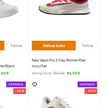
Tietoa
Valitse koko
Tietoa
Nike Vapor Pro 3 Clay Women Pale
ite/Black
Ivory/Sail
,00 €
Aiempi hinta:
130,00
86,00 €
KAMPANJA
KAMPANJA
- 20%
- 20%