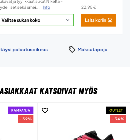
kavat ja tyylikkäät sukat Nikelta –
ydelliset sekä urhei...
Info
22,95
€
Laita koriin
n
täysi palautusoikeus
Maksutapoja
ASIAKKAAT KATSOIVAT MYÖS
KAMPANJA
OUTLET
- 39%
- 34%