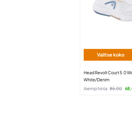
Valitse koko
Head Revolt Court 5.0 
White/Denim
Aiempi hinta:
85,00
68,