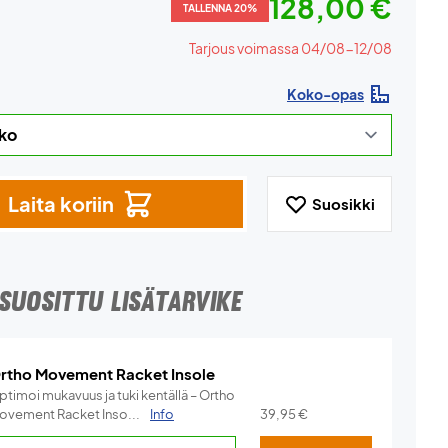
128,00 €
TALLENNA 20%
Tarjous voimassa 04/08-12/08
Koko-opas
Laita koriin
Suosikki
SUOSITTU LISÄTARVIKE
rtho Movement Racket Insole
ptimoi mukavuus ja tuki kentällä – Ortho
ovement Racket Inso...
Info
39,95
€