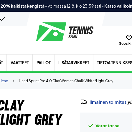
 20% kaikista kengistä
-
voimassa 12.8. klo 23.59 asti
-
Katso valikoi
Suosikit
ÄT
VAATTEET
PALLOT
LISÄTARVIKKEET
TIETOA TENNIKSE
Head
Head Sprint Pro 4.0 Clay Women Chalk White/Light Grey
Clay
Ilmainen toimitus
yl
Light Grey
Varastossa