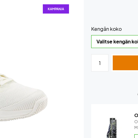
KAMPANJA
Kengän koko
O
O
M