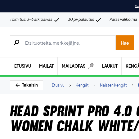
👟
Toimitus: 3-6 arkipäivää
30 pv palautus
Paras valikoima
Hae tuotteita, merkkejä jne.
Hae
ETUSIVU
MAILAT
MAILAOPAS
LAUKUT
KENG
Takaisin
Etusivu
Kengät
Naisten kengät
Head Sprint Pro 4.0 
Women Chalk White/