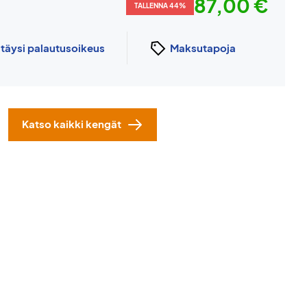
87,00 €
TALLENNA 44%
n
täysi palautusoikeus
Maksutapoja
Katso kaikki kengät