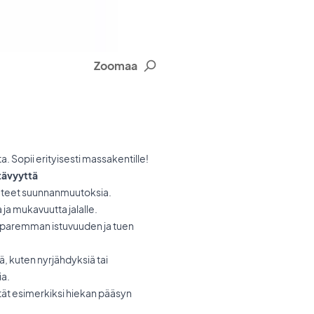
Zoomaa
. Sopii erityisesti massakentille!
tävyyttä
kun teet suunnanmuutoksia.
ja mukavuutta jalalle.
e paremman istuvuuden ja tuen
, kuten nyrjähdyksiä tai
ia.
tät esimerkiksi hiekan pääsyn