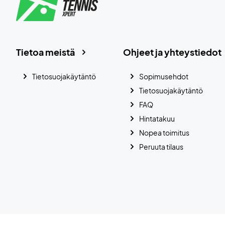
Tietoa meistä
Ohjeet ja yhteystiedot
Tietosuojakäytäntö
Sopimusehdot
Tietosuojakäytäntö
FAQ
Hintatakuu
Nopea toimitus
Peruuta tilaus