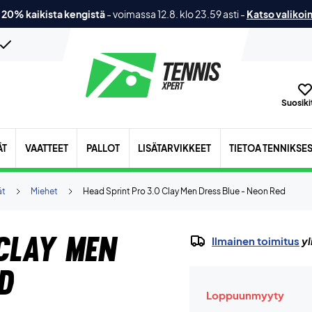
 20% kaikista kengistä
-
voimassa 12.8. klo 23.59 asti
-
Katso valikoi
Suosikit
ÄT
VAATTEET
PALLOT
LISÄTARVIKKEET
TIETOA TENNIKSE
ät
Miehet
Head Sprint Pro 3.0 Clay Men Dress Blue - Neon Red
 Clay Men
Ilmainen toimitus
yl
d
Loppuunmyyty