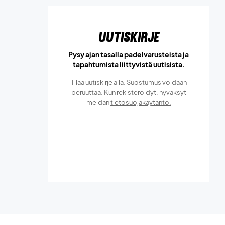
Uutiskirje
Pysy ajan tasalla padelvarusteista ja
tapahtumista liittyvistä uutisista.
Tilaa uutiskirje alla. Suostumus voidaan
peruuttaa. Kun rekisteröidyt, hyväksyt
meidän
tietosuojakäytäntö.