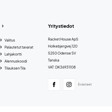
Yritystiedot
Racket House ApS
Valitus
Holkebjergvej 120
Palautetut tavarat
5250 Odense SV
Lahjakortti
Tanska
Alennuskoodi
VAT: DK36931108
Tilauksen Tila
Evästeet