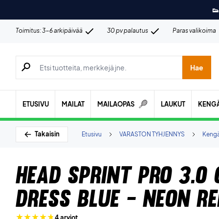
👟
Toimitus: 3-6 arkipäivää
30 pv palautus
Paras valikoima
Hae tuotteita, merkkejä jne.
Hae
ETUSIVU
MAILAT
MAILAOPAS
LAUKUT
KENG
Takaisin
Etusivu
VARASTON TYHJENNYS
Keng
Head Sprint Pro 3.0
Dress Blue - Neon Re
4 arviot