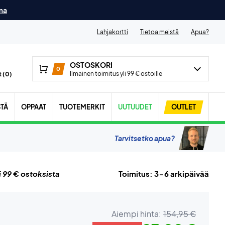
ma
Lahjakortti
Tietoa meistä
Apua?
OSTOSKORI
0
Ilmainen toimitus yli 99 € ostoille
 (
0
)
STÄ
OPPAAT
TUOTEMERKIT
UUTUUDET
OUTLET
Tarvitsetko apua?
i 99 € ostoksista
Toimitus: 3-6 arkipäivää
Aiempi hinta:
154,95 €