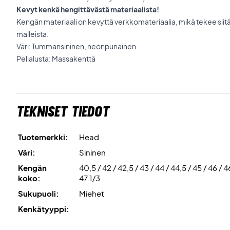
Kevyt kenkä hengittävästä materiaalista!
Kengän materiaali on kevyttä verkkomateriaalia, mikä tekee sii
malleista.
Väri: Tummansininen, neonpunainen
Pelialusta: Massakenttä
Tekniset tiedot
Tuotemerkki:
Head
Väri:
Sininen
Kengän
40,5 / 42 / 42,5 / 43 / 44 / 44,5 / 45 / 46 / 4
koko:
47 1/3
Sukupuoli:
Miehet
Kenkätyyppi: