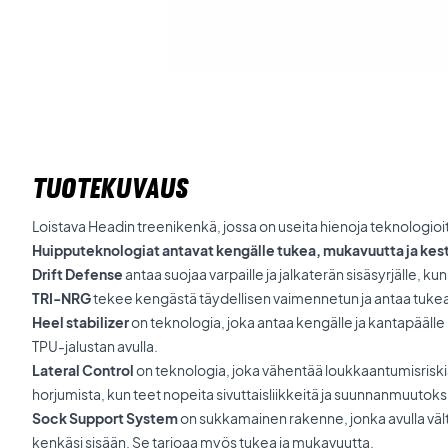
TUOTEKUVAUS
Loistava Headin treenikenkä, jossa on useita hienoja teknologioita
Huipputeknologiat antavat kengälle tukea, mukavuutta ja kes
Drift Defense
antaa suojaa varpaille ja jalkaterän sisäsyrjälle, 
TRI-NRG
tekee kengästä täydellisen vaimennetun ja antaa tukea 
Heel stabilizer
on teknologia, joka antaa kengälle ja kantapääll
TPU-jalustan avulla.
Lateral Control
on teknologia, joka vähentää loukkaantumisriskiä
horjumista, kun teet nopeita sivuttaisliikkeitä ja suunnanmuutoks
Sock Support System
on sukkamainen rakenne, jonka avulla väl
kenkäsi sisään. Se tarjoaa myös tukea ja mukavuutta.