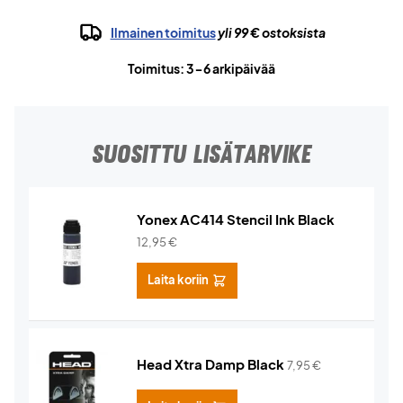
Ilmainen toimitus
yli 99 € ostoksista
Toimitus: 3-6 arkipäivää
SUOSITTU LISÄTARVIKE
Yonex AC414 Stencil Ink Black
12,95
€
Laita koriin
Head Xtra Damp Black
7,95
€