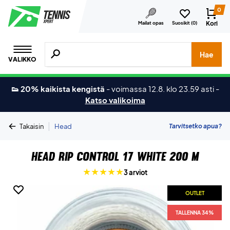
0
Kori
Mailat opas
Suosikit (
0
)
Hae tuotteita, merkkejä jne.
Hae
VALIKKO
👟 20% kaikista kengistä
-
voimassa 12.8. klo 23.59 asti
-
Katso valikoima
|
Tarvitsetko apua?
Takaisin
Head
Head Rip Control 17 White 200 M
3 arviot
OUTLET
TALLENNA 34%