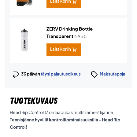
Laita koriin
ZERV Drinking Bottle
Transparent
6,95
€
Laita koriin
30 päivän
täysi palautusoikeus
Maksutapoja
TUOTEKUVAUS
Head Rip Control 17 on laadukas multifilamenttijänne.
Tennisjänne hyvillä kontrolliominaisuuksilla - Head Rip
Control!