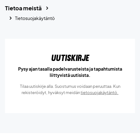
Tietoa meistä
Tietosuojakäytäntö
Uutiskirje
Pysy ajan tasalla padelvarusteista ja tapahtumista
liittyvistä uutisista.
Tilaa uutiskirje alla. Suostumus voidaan peruuttaa. Kun
rekisteröidyt, hyväksyt meidän
tietosuojakäytäntö.