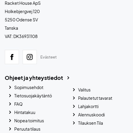
Racket House ApS
Holkebjergvej 120
5250 Odense SV
Tanska
VAT: DK36931108
Evästeet
Ohjeet ja yhteystiedot
Sopimusehdot
Valitus
Tietosuojakäytäntö
Palautetut tavarat
FAQ
Lahjakortti
Hintatakuu
Alennuskoodi
Nopea toimitus
Tilauksen Tila
Peruuta tilaus