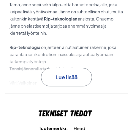
Tämä jänne sopii sekä kilpa- että harrastepelaajalle, joka
kaipaa lisää lyöntivoimaa. Jänne on suhteellisen ohut, mutta
kuitenkin kestävä
Rip-teknologian
ansiosta. Ohuempi
jänne on elastisempi ja tarjoaa enemmän voimaa ja
kierrettä lyönteihin.
Rip-teknologia
on jänteen ainutlaatuinen rakenne, joka
parantaa sen kontrolliominaisuuksia ja auttaa lyömään
tarkempia lyöntejä.
Tennisjännerulla tarjoushintaan!
Lue lisää
Väri: Valkoinen
Pituus: 200 M
Paksuus: 1,20 mm
17 g
Tekniset tiedot
Tuotemerkki:
Head