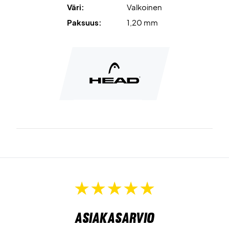
Väri:
Valkoinen
Paksuus:
1,20 mm
Asiakasarvio