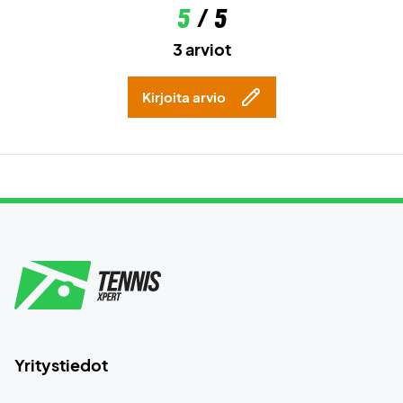
5
/ 5
3 arviot
Kirjoita arvio
Yritystiedot