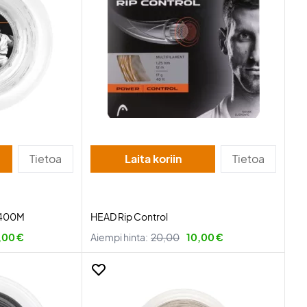
Tietoa
Laita koriin
Tietoa
 400M
HEAD Rip Control
,00 €
Aiempi hinta:
20,00
10,00 €