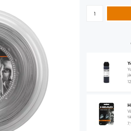
Y
Y
jä
1
H
V
t
7