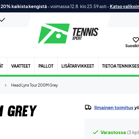
 20% kaikista kengistä
-
voimassa 12.8. klo 23.59 asti
-
Katso valikoi
Suosikit
ÄT
VAATTEET
PALLOT
LISÄTARVIKKEET
TIETOA TENNIKSE
Head Lynx Tour 200M Grey
M Grey
Ilmainen toimitus
yl
Varastossa
(3 kpl