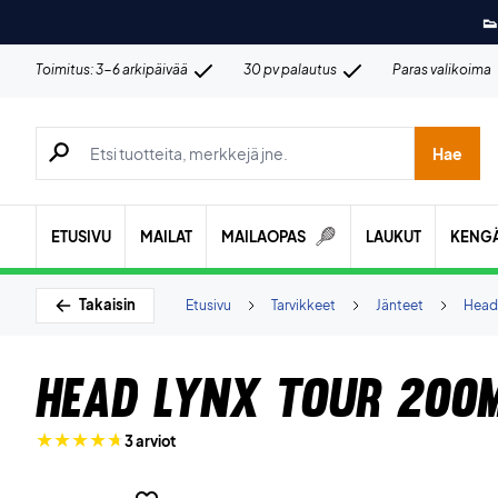
👟
Toimitus: 3-6 arkipäivää
30 pv palautus
Paras valikoima
Hae tuotteita, merkkejä jne.
Hae
ETUSIVU
MAILAT
MAILAOPAS
LAUKUT
KENG
Takaisin
Etusivu
Tarvikkeet
Jänteet
Head
Head Lynx Tour 200
3 arviot