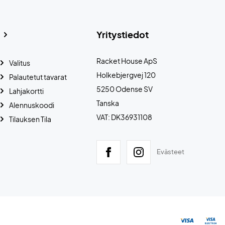
Yritystiedot
Racket House ApS
Valitus
Holkebjergvej 120
Palautetut tavarat
5250 Odense SV
Lahjakortti
Tanska
Alennuskoodi
VAT: DK36931108
Tilauksen Tila
Evästeet