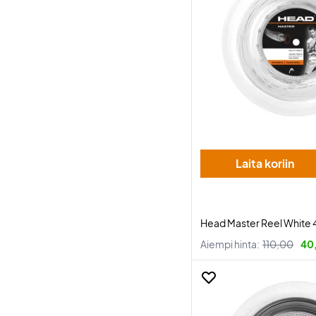
Laita koriin
Head Master Reel White
Aiempi hinta:
110,00
40