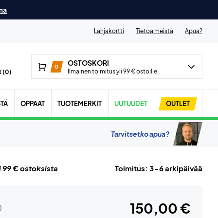
ma
Lahjakortti
Tietoa meistä
Apua?
OSTOSKORI
0
Ilmainen toimitus yli 99 € ostoille
 (
0
)
STÄ
OPPAAT
TUOTEMERKIT
UUTUUDET
OUTLET
Tarvitsetko apua?
i 99 € ostoksista
Toimitus: 3-6 arkipäivää
150,00 €
)