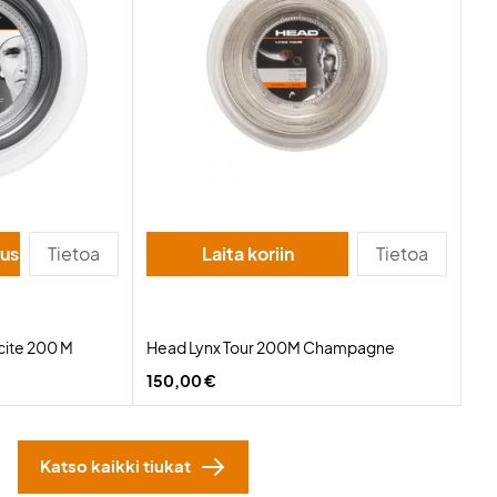
suus
Tietoa
Laita koriin
Tietoa
cite 200 M
Head Lynx Tour 200M Champagne
150,00 €
Katso kaikki tiukat