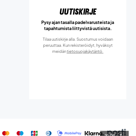
Uutiskirje
Pysy ajan tasalla padelvarusteista ja
tapahtumista liittyvistä uutisista.
Tilaa uutiskirje alla. Suostumus voidaan
peruuttaa. Kun rekisteröidyt, hyväksyt
meidän
tietosuojakäytäntö.
YLÖS