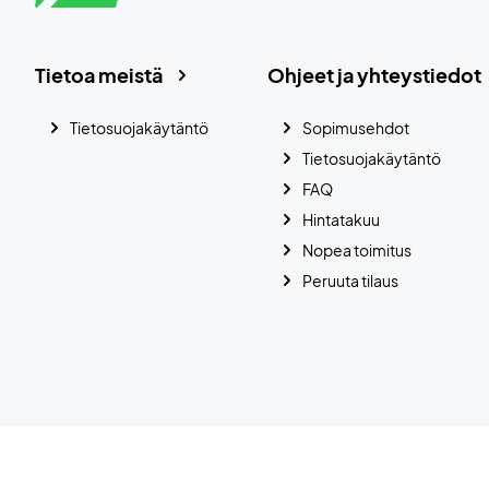
Tietoa meistä
Ohjeet ja yhteystiedot
Tietosuojakäytäntö
Sopimusehdot
Tietosuojakäytäntö
FAQ
Hintatakuu
Nopea toimitus
Peruuta tilaus