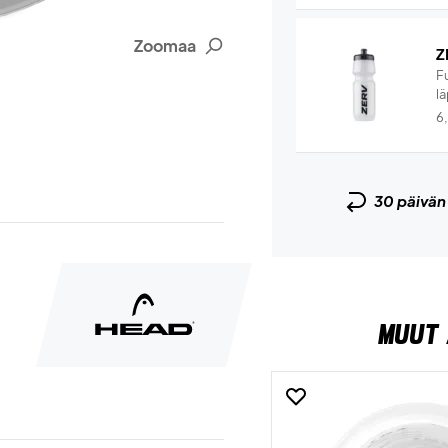
Zoomaa
Z
F
lä
6
30 päivä
MUUT 