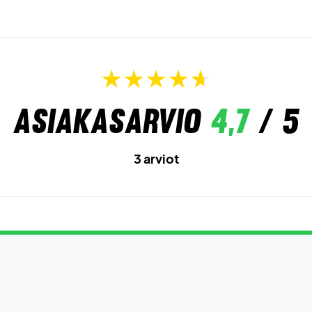
Asiakasarvio
4,7
/ 5
3 arviot