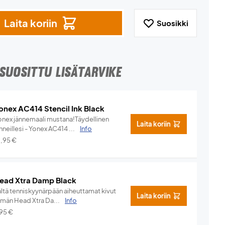
Laita koriin
Suosikki
SUOSITTU LISÄTARVIKE
onex AC414 Stencil Ink Black
onex jännemaali mustana!Täydellinen
Laita koriin
nneillesi - Yonex AC414 ...
Info
2,95
€
ead Xtra Damp Black
ältä tenniskyynärpään aiheuttamat kivut
Laita koriin
ämän Head Xtra Da...
Info
,95
€