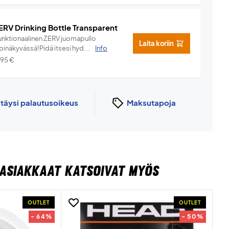
ERV Drinking Bottle Transparent
unktionaalinen ZERV juomapullo
Laita koriin
pinäkyvässä!Pidä itsesi hyd...
Info
,95
€
n
täysi palautusoikeus
Maksutapoja
ASIAKKAAT KATSOIVAT MYÖS
OUTLET
OUTLET
- 64%
- 50%