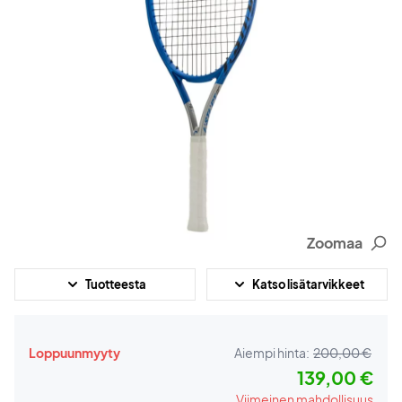
Zoomaa
Tuotteesta
Katso lisätarvikkeet
Loppuunmyyty
Aiempi hinta:
200,00 €
139,00 €
Viimeinen mahdollisuus