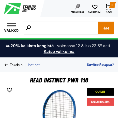
0
Kori
Mailat opas
Suosikit (
0
)
Hae tuotteita, merkkejä jne.
Hae
VALIKKO
👟 20% kaikista kengistä
-
voimassa 12.8. klo 23.59 asti
-
Katso valikoima
|
Tarvitsetko apua?
Takaisin
Instinct
Head Instinct PWR 110
OUTLET
TALLENNA 31%