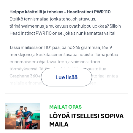
Helppo käsitellä ja tehokas - Head Instinct PWR 110
Etsitkö tennismailaa, jonka teho, ohjattavuus,
tärinänvaimennus ja mukavuus ovat huippuluokkaa? Silloin
Head Instinct PWR 110 on se, joka sinun kannattaa valita!
Tässä mailassa on 110" pää, paino 265 grammaa, 16x19
merkkijono ja keskitasoinen tasapainopiste. Tämä johtaa
erinomaiseen ohjattavuuteen ja voimansiirtoon
törmäyksessä! Tätä varten käytetään tunnustettua
Graphene 360+
runkorakennetta. Tämä materiaali antaa
Lue lisää
mailalle erinomaisen vakauden, optimaalisen
energiansiirron, mikä johtaa paljon tehoa ja lisää nopeutta
palloissa.
MAILAT OPAS
Lopuksi siinä on katseenvangitsija ja pahaenteinen
LÖYDÄ ITSELLESI SOPIVA
muotoilu, jossa yhdistyy kiva sininen klassinen harmaa.
MAILA
Hallitse tenniskenttiä - osta tämä Head-tennismaila jo