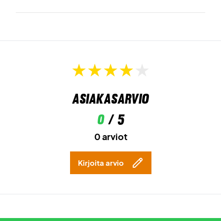
Asiakasarvio
0
/ 5
0 arviot
Kirjoita arvio