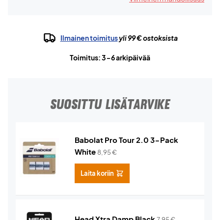
Ilmainen toimitus
yli 99 € ostoksista
Toimitus: 3-6 arkipäivää
SUOSITTU LISÄTARVIKE
Babolat Pro Tour 2.0 3-Pack
White
8,95
€
Laita koriin
Head Xtra Damp Black
7,95
€