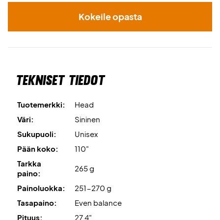
tänään!
Kokeile opasta
HUOM:
Toimitetaan tehtaan tennisjänteillä -
Suosittelemme kuitenkin aina, että ostat ammattimaiset
tennisjänteet!
Asiantuntijan vinkki
Suosittelemme tälle tennismailalle
Tekniset tiedot
Wilson Revolven ja 24 kg:n jousitusta.
Tuotemerkki:
Head
Mukana toimitetaan
myös suojus!
Väri:
Sininen
Sukupuoli:
Unisex
Pään koko:
110"
Tarkka
265 g
paino:
Painoluokka:
251-270 g
Tasapaino:
Even balance
Pituus:
27,4"