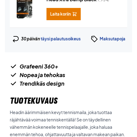
Laita koriin
30 päivän
täysi palautusoikeus
Maksutapoja
Grafeeni 360+
Nopea ja tehokas
Trendikäs design
TUOTEKUVAUS
Headin äärimmäisen kevyt tennismaila, joka tuottaa
räjähtävää voimaa tenniskentällä! Se on täydellinen
vähemmän kokeneelle tennispelaajalle, joka haluaa
enemmän tehoa, ohjattavuutta ja valtavan makean paikan.