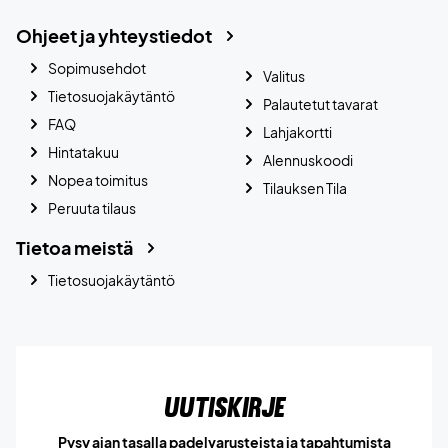
Ohjeet ja yhteystiedot
Sopimusehdot
Valitus
Tietosuojakäytäntö
Palautetut tavarat
FAQ
Lahjakortti
Hintatakuu
Alennuskoodi
Nopea toimitus
Tilauksen Tila
Peruuta tilaus
Tietoa meistä
Tietosuojakäytäntö
Uutiskirje
Pysy ajan tasalla padelvarusteista ja tapahtumista