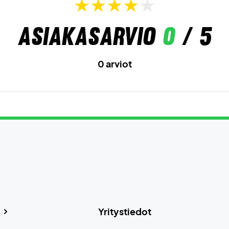
Asiakasarvio
0
/ 5
0 arviot
Yritystiedot