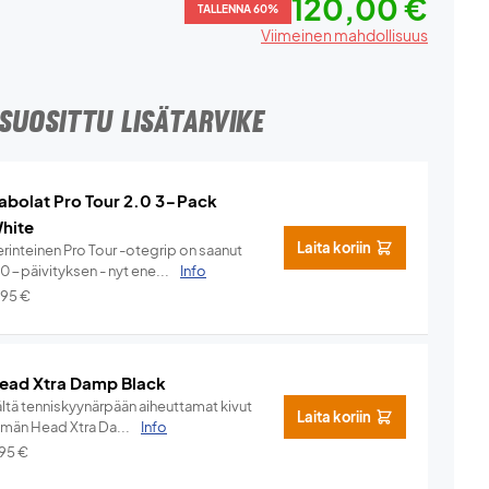
120,00 €
TALLENNA 60%
Viimeinen mahdollisuus
SUOSITTU LISÄTARVIKE
abolat Pro Tour 2.0 3-Pack
hite
Laita koriin
rinteinen Pro Tour -otegrip on saanut
.0-päivityksen - nyt ene...
Info
,95
€
ead Xtra Damp Black
ältä tenniskyynärpään aiheuttamat kivut
Laita koriin
ämän Head Xtra Da...
Info
,95
€