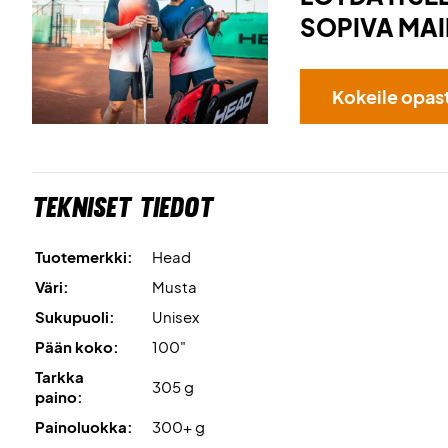
SOPIVA MAI
Kokeile opas
Tekniset tiedot
Tuotemerkki:
Head
Väri:
Musta
Sukupuoli:
Unisex
Pään koko:
100"
Tarkka
305 g
paino:
Painoluokka:
300+ g