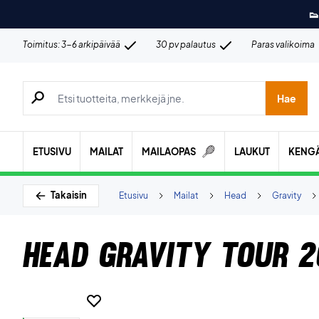
👟
Toimitus: 3-6 arkipäivää
30 pv palautus
Paras valikoima
Hae tuotteita, merkkejä jne.
Hae
ETUSIVU
MAILAT
MAILAOPAS
LAUKUT
KENG
Takaisin
Etusivu
Mailat
Head
Gravity
Head Gravity Tour 