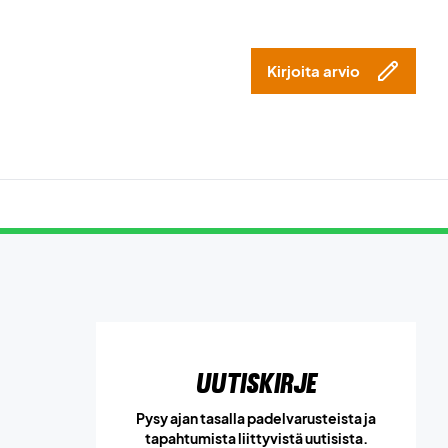
Kirjoita arvio
Uutiskirje
Pysy ajan tasalla padelvarusteista ja
tapahtumista liittyvistä uutisista.