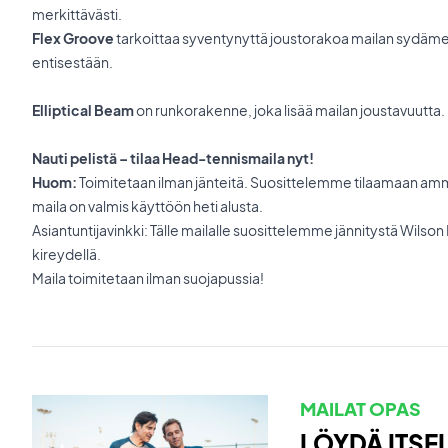
merkittävästi.
Flex Groove
tarkoittaa syventynyttä joustorakoa mailan sydäme
entisestään.
Elliptical Beam
on runkorakenne, joka lisää mailan joustavuutta.
Nauti pelistä – tilaa Head-tennismaila nyt!
Huom:
Toimitetaan ilman jänteitä. Suosittelemme tilaamaan amma
maila on valmis käyttöön heti alusta.
Asiantuntijavinkki: Tälle mailalle suosittelemme jännitystä Wilson 
kireydellä.
Maila toimitetaan ilman suojapussia!
MAILAT OPAS
LÖYDÄ ITSEL