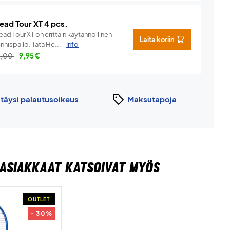
ead Tour XT 4 pcs.
ad Tour XT on erittäin käytännöllinen
Laita koriin
nnispallo. Tätä He...
Info
3,00
9,95
€
n
täysi palautusoikeus
Maksutapoja
ASIAKKAAT KATSOIVAT MYÖS
OUTLET
- 30%