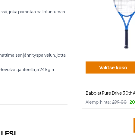
ssä, joka parantaa pallotuntumaa
ttimaisen jännityspalvelun, jotta
Valitse koko
Revolve -jänteellä ja 24 kg:n
Babolat Pure Drive 30th 
Aiempi hinta:
299,00
20
LESI