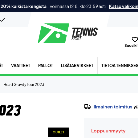
 20% kaikista kengistä
-
voimassa 12.8. klo 23.59 asti
-
Katso valikoi
Suosikit
ÄT
VAATTEET
PALLOT
LISÄTARVIKKEET
TIETOA TENNIKSE
Head Gravity Tour 2023
2023
Ilmainen toimitus
yl
Loppuunmyyty
OUTLET