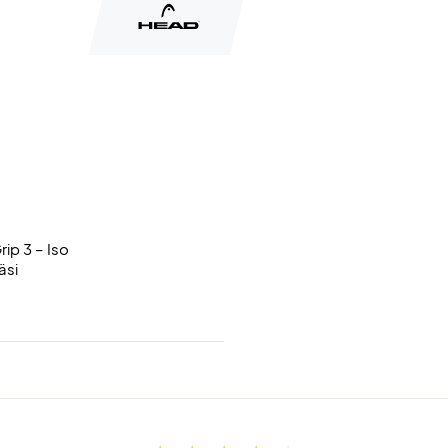
ip 3 – Iso
äsi