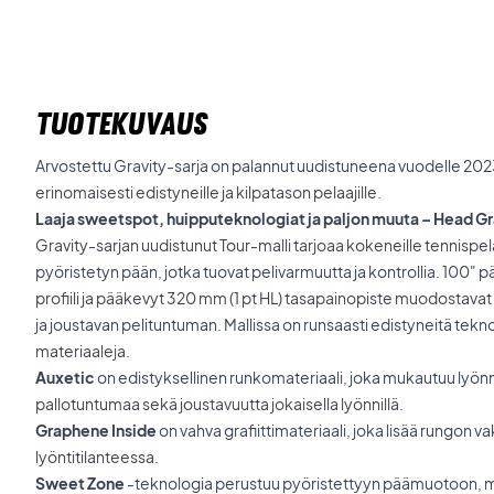
TUOTEKUVAUS
Arvostettu Gravity-sarja on palannut uudistuneena vuodelle 2023
erinomaisesti edistyneille ja kilpatason pelaajille.
Laaja sweetspot, huipputeknologiat ja paljon muuta – Head Gr
Gravity-sarjan uudistunut Tour-malli tarjoaa kokeneille tennispe
pyöristetyn pään, jotka tuovat pelivarmuutta ja kontrollia. 100" 
profiili ja pääkevyt 320 mm (1 pt HL) tasapainopiste muodostavat
ja joustavan pelituntuman. Mallissa on runsaasti edistyneitä tekno
materiaaleja.
Auxetic
on edistyksellinen runkomateriaali, joka mukautuu lyön
pallotuntumaa sekä joustavuutta jokaisella lyönnillä.
Graphene Inside
on vahva grafiittimateriaali, joka lisää rungon v
lyöntitilanteessa.
Sweet Zone
-teknologia perustuu pyöristettyyn päämuotoon, m