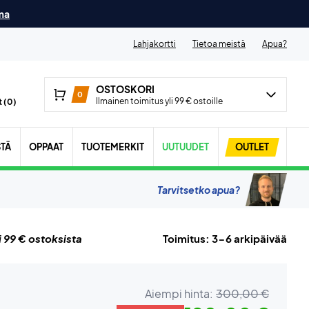
ma
Lahjakortti
Tietoa meistä
Apua?
OSTOSKORI
0
Ilmainen toimitus yli 99 € ostoille
 (
0
)
STÄ
OPPAAT
TUOTEMERKIT
UUTUUDET
OUTLET
Tarvitsetko apua?
i 99 € ostoksista
Toimitus: 3-6 arkipäivää
Aiempi hinta:
300,00 €