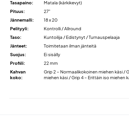
Tasapaino:
Matala (kärkikevyt)
Pituus:
27"
Jännemalli:
18 x 20
Pelityyli:
Kontrolli / Allround
Taso:
Kuntoilija / Edistynyt / Turnauspelaaja
Jänteet:
Toimitetaan ilman jänteitä
Suojus:
Ei sisälly
Profiili:
22 mm
Kahvan
Grip 2 – Normaalikokoinen miehen käsi / Gr
koko:
miehen käsi / Grip 4 – Erittäin iso miehen k