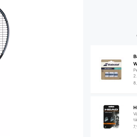
B
W
Pe
2
8
H
V
t
7