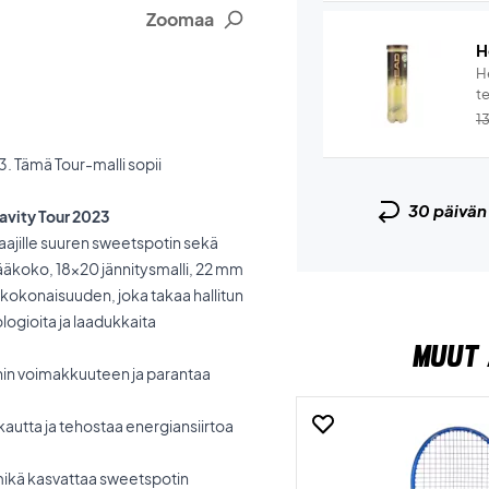
Zoomaa
H
He
te
1
. Tämä Tour-malli sopii
30 päivä
avity Tour 2023
laajille suuren sweetspotin sekä
pääkoko, 18x20 jännitysmalli, 22 mm
 kokonaisuuden, joka takaa hallitun
logioita ja laadukkaita
MUUT 
nin voimakkuuteen ja parantaa
akautta ja tehostaa energiansiirtoa
ikä kasvattaa sweetspotin