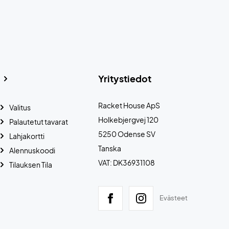
Yritystiedot
Racket House ApS
Valitus
Holkebjergvej 120
Palautetut tavarat
5250 Odense SV
Lahjakortti
Tanska
Alennuskoodi
VAT: DK36931108
Tilauksen Tila
Evästeet