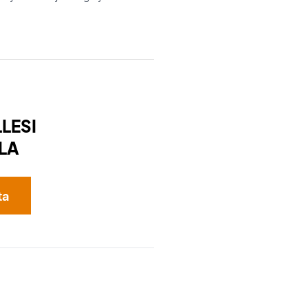
LESI
LA
ta