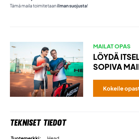
Tämä maila toimitetaan
ilman suojusta
!
MAILAT OPAS
LÖYDÄ ITSEL
SOPIVA MAI
Kokeile opas
Tekniset tiedot
Tuotemerkki:
Head