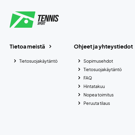
Tietoa meistä
Ohjeet ja yhteystiedot
Tietosuojakäytäntö
Sopimusehdot
Tietosuojakäytäntö
FAQ
Hintatakuu
Nopea toimitus
Peruuta tilaus