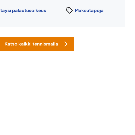
n
täysi palautusoikeus
Maksutapoja
Katso kaikki tennismaila