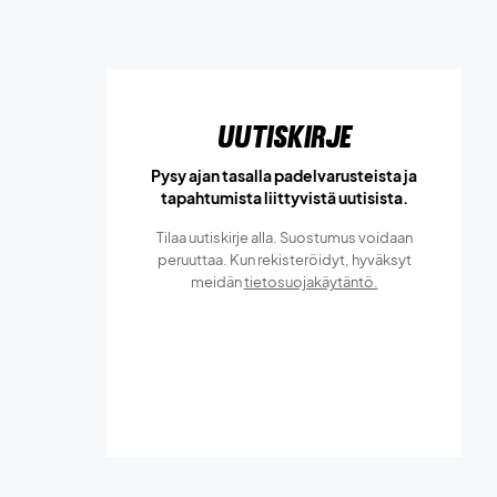
Uutiskirje
Pysy ajan tasalla padelvarusteista ja
tapahtumista liittyvistä uutisista.
Tilaa uutiskirje alla. Suostumus voidaan
peruuttaa. Kun rekisteröidyt, hyväksyt
meidän
tietosuojakäytäntö.