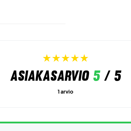
Asiakasarvio
5
/ 5
1 arvio