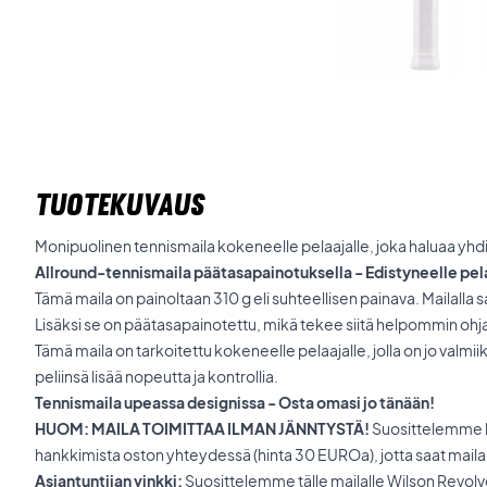
TUOTEKUVAUS
Monipuolinen tennismaila kokeneelle pelaajalle, joka haluaa yhdi
Allround-tennismaila päätasapainotuksella - Edistyneelle pel
Tämä maila on painoltaan 310 g eli suhteellisen painava. Mailalla s
Lisäksi se on päätasapainotettu, mikä tekee siitä helpommin ohj
Tämä maila on tarkoitettu kokeneelle pelaajalle, jolla on jo valmiik
peliinsä lisää nopeutta ja kontrollia.
Tennismaila upeassa designissa - Osta omasi jo tänään!
HUOM: MAILA TOIMITTAA ILMAN JÄNNTYSTÄ!
Suosittelemme k
hankkimista oston yhteydessä (hinta 30 EUROa), jotta saat mailast
Asiantuntijan vinkki:
Suosittelemme tälle mailalle Wilson Revolve 