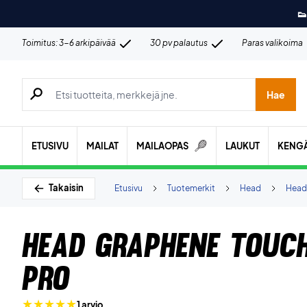
👟
Toimitus: 3-6 arkipäivää
30 pv palautus
Paras valikoima
Hae tuotteita, merkkejä jne.
Hae
ETUSIVU
MAILAT
MAILAOPAS
LAUKUT
KENG
Takaisin
Etusivu
Tuotemerkit
Head
Head 
Head Graphene Touch
Pro
1 arvio