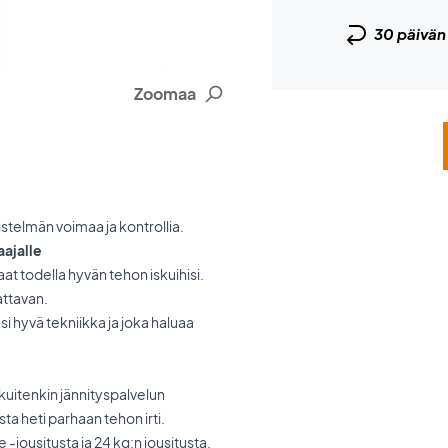
30 päivä
Zoomaa
stelmän voimaa ja kontrollia.
aajalle
aat todella hyvän tehon iskuihisi.
attavan.
si hyvä tekniikka ja joka haluaa
uitenkin jännityspalvelun
a heti parhaan tehon irti.
-jousitusta ja 24 kg:n jousitusta.