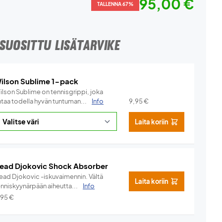
95,00 €
TALLENNA 67%
SUOSITTU LISÄTARVIKE
ilson Sublime 1-pack
ilson Sublime on tennisgrippi, joka
ntaa todella hyvän tuntuman...
Info
9,95
€
Laita koriin
ead Djokovic Shock Absorber
ead Djokovic -iskuvaimennin. Vältä
Laita koriin
enniskyynärpään aiheutta...
Info
,95
€