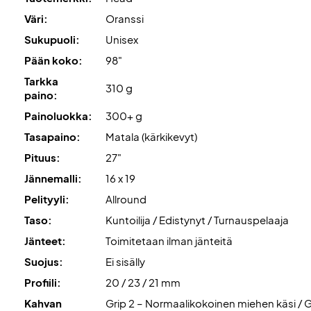
Väri:
Oranssi
Sukupuoli:
Unisex
Pään koko:
98"
Tarkka
310 g
paino:
Painoluokka:
300+ g
Tasapaino:
Matala (kärkikevyt)
Pituus:
27"
Jännemalli:
16 x 19
Pelityyli:
Allround
Taso:
Kuntoilija / Edistynyt / Turnauspelaaja
Jänteet:
Toimitetaan ilman jänteitä
Suojus:
Ei sisälly
Profiili:
20 / 23 / 21 mm
Kahvan
Grip 2 – Normaalikokoinen miehen käsi / G