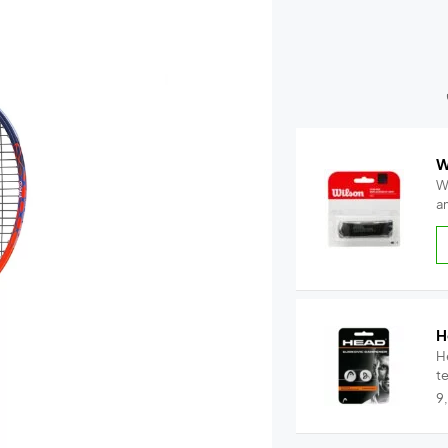
W
W
a
H
H
t
9