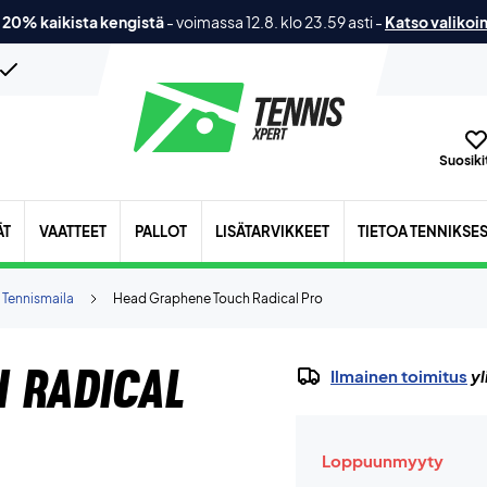
 20% kaikista kengistä
-
voimassa 12.8. klo 23.59 asti
-
Katso valikoi
Suosikit
ÄT
VAATTEET
PALLOT
LISÄTARVIKKEET
TIETOA TENNIKSE
Tennismaila
Head Graphene Touch Radical Pro
 Radical
Ilmainen toimitus
yl
Loppuunmyyty