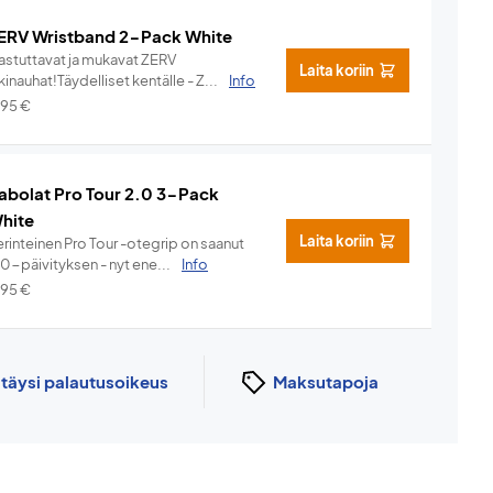
ERV Wristband 2-Pack White
hastuttavat ja mukavat ZERV
Laita koriin
kinauhat!Täydelliset kentälle - Z...
Info
,95
€
abolat Pro Tour 2.0 3-Pack
hite
Laita koriin
rinteinen Pro Tour -otegrip on saanut
.0-päivityksen - nyt ene...
Info
,95
€
n
täysi palautusoikeus
Maksutapoja