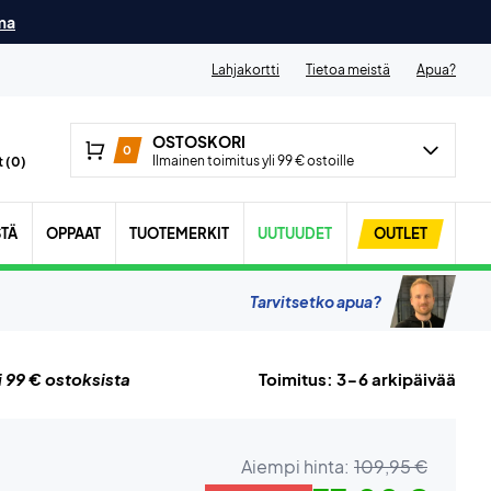
ma
Lahjakortti
Tietoa meistä
Apua?
OSTOSKORI
0
Ilmainen toimitus yli 99 € ostoille
 (
0
)
STÄ
OPPAAT
TUOTEMERKIT
UUTUUDET
OUTLET
Tarvitsetko apua?
i 99 € ostoksista
Toimitus: 3-6 arkipäivää
Aiempi hinta:
109,95 €