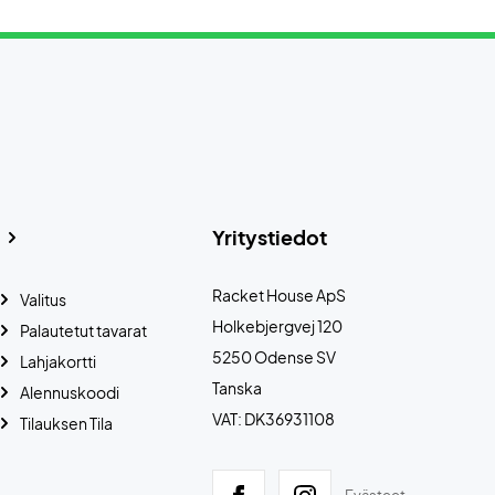
Yritystiedot
Racket House ApS
Valitus
Holkebjergvej 120
Palautetut tavarat
5250 Odense SV
Lahjakortti
Tanska
Alennuskoodi
VAT: DK36931108
Tilauksen Tila