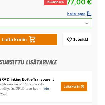
77,00 €
TALLENNA 30%
Koko-opas
Laita koriin
Suosikki
SUOSITTU LISÄTARVIKE
ERV Drinking Bottle Transparent
unktionaalinen ZERV juomapullo
Laita koriin
pinäkyvässä!Pidä itsesi hyd...
Info
,95
€