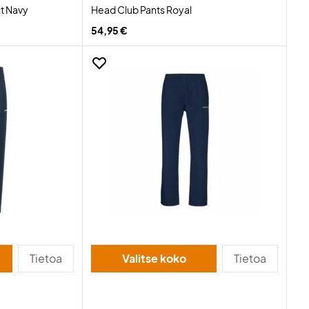
t Navy
Head Club Pants Royal
54,95 €
Tietoa
Valitse koko
Tietoa