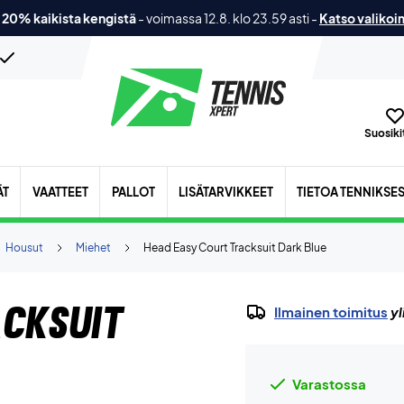
 20% kaikista kengistä
-
voimassa 12.8. klo 23.59 asti
-
Katso valikoi
Suosikit
ÄT
VAATTEET
PALLOT
LISÄTARVIKKEET
TIETOA TENNIKSE
Housut
Miehet
Head Easy Court Tracksuit Dark Blue
acksuit
Ilmainen toimitus
yl
Varastossa