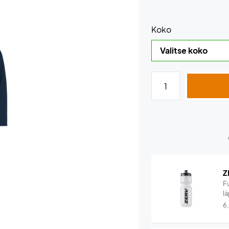
Koko
Z
F
lä
6