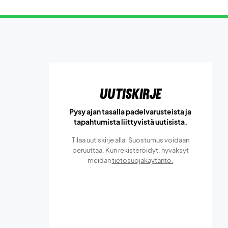
Uutiskirje
Pysy ajan tasalla padelvarusteista ja
tapahtumista liittyvistä uutisista.
Tilaa uutiskirje alla. Suostumus voidaan
peruuttaa. Kun rekisteröidyt, hyväksyt
meidän
tietosuojakäytäntö.