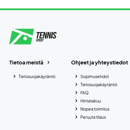
Tietoa meistä
Ohjeet ja yhteystiedot
Tietosuojakäytäntö
Sopimusehdot
Tietosuojakäytäntö
FAQ
Hintatakuu
Nopea toimitus
Peruuta tilaus