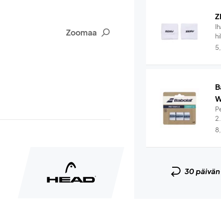
Z
I
Zoomaa
hi
5
B
W
Pe
2
8
30 päivä