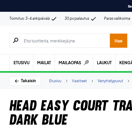
👟
Toimitus: 3-6 arkipäivää
30 pv palautus
Paras valikoima
Hae tuotteita, merkkejä jne.
Hae
ETUSIVU
MAILAT
MAILAOPAS
LAUKUT
KENG
Takaisin
Etusivu
Vaatteet
Verryttelypuvut
Head Easy Court Tr
Dark Blue