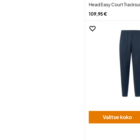
Head Easy Court Tracksui
109,95 €
Valitse koko