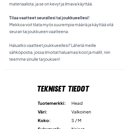
materiaalista, ja se on kevyt ja ilmava käyttää.
Tilaa vaatteet seurallesi tai joukkueellesi!
Mekkoa voit tilata myös suurempia määriä ja käyttää sitä
seuran tai joukkueen vaatteena.
Haluatko vaatteet joukkueellesi? Lähetä meille
sähköpostia, jossa ilmoitat haluamasi koot ja mallit, niin
teemme sinulle tarjouksen!
Tekniset tiedot
Tuotemerkki:
Head
Väri:
Valkoinen
Koko:
S / M
Sukupuoli:
Naiset