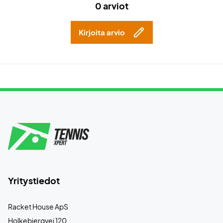
0 arviot
Kirjoita arvio
Yritystiedot
Racket House ApS
Holkebjergvej 120