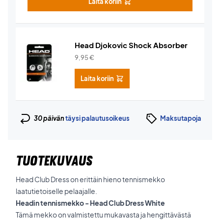
Laita koriin
Head Djokovic Shock Absorber
9,95
€
Laita koriin
30 päivän
täysi palautusoikeus
Maksutapoja
TUOTEKUVAUS
Head Club Dress on erittäin hieno tennismekko
laatutietoiselle pelaajalle.
Headin tennismekko - Head Club Dress White
Tämä mekko on valmistettu mukavasta ja hengittävästä