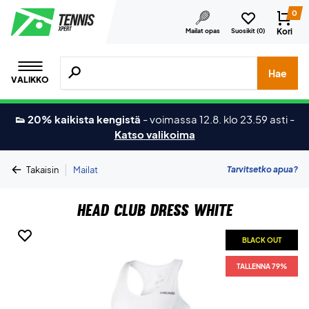
0
Kori
Mailat opas
Suosikit (
0
)
Hae tuotteita, merkkejä jne.
Hae
VALIKKO
👟 20% kaikista kengistä
-
voimassa 12.8. klo 23.59 asti
-
Katso valikoima
|
Tarvitsetko apua?
Takaisin
Mailat
Head Club Dress White
BLACK OUT
TALLENNA 79%