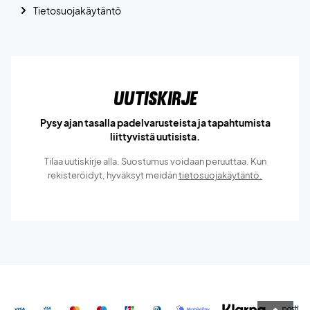
Tietosuojakäytäntö
Uutiskirje
Pysy ajan tasalla padelvarusteista ja tapahtumista
liittyvistä uutisista.
Tilaa uutiskirje alla. Suostumus voidaan peruuttaa. Kun
rekisteröidyt, hyväksyt meidän
tietosuojakäytäntö.