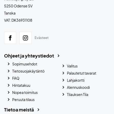
5250 Odense SV
Tanska
VAT: DK36931108
Evästeet
Ohjeet ja yhteystiedot
Sopimusehdot
Valitus
Tietosuojakäytäntö
Palautetut tavarat
FAQ
Lahjakortti
Hintatakuu
Alennuskoodi
Nopea toimitus
Tilauksen Tila
Peruuta tilaus
Tietoa meistä